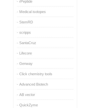
rPeptide
Medical isotopes
StemRD
scripps
SantaCruz
Lifecore
Genway
Click chemistry tools
Advanced Biotech
AB vector
QuickZyme