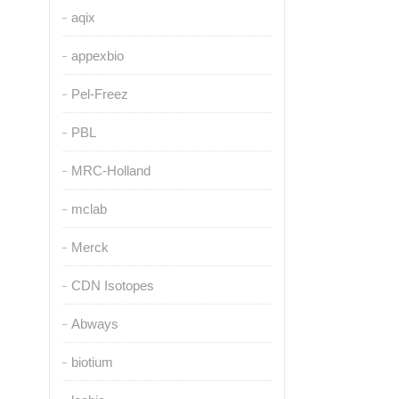
aqix
appexbio
Pel-Freez
PBL
MRC-Holland
mclab
Merck
CDN Isotopes
Abways
biotium