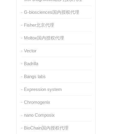
G-biosciences国内授权代理
Fisher北京代理
Moltox国内授权代理
Vector
Badrilla
Bangs labs
Expression system
Chromogenix
nano Composix
BioChain国内授权代理