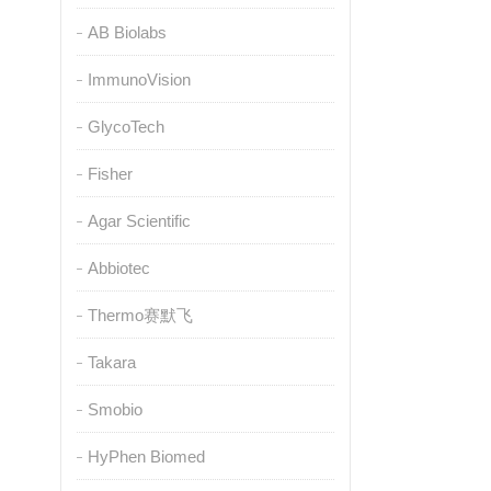
AB Biolabs
ImmunoVision
GlycoTech
Fisher
Agar Scientific
Abbiotec
Thermo赛默飞
Takara
Smobio
HyPhen Biomed