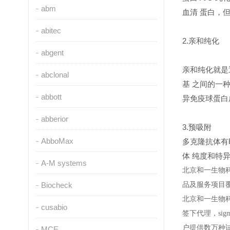
abm
血清 蛋白，
abitec
2.亲和纯化
abgent
亲和纯化就是
abclonal
基 之间的一
abbott
异免疫球蛋白
abberior
3.预吸附
AbboMax
多克隆抗体有
体 纯度和特
A-M systems
北京和一生物
Biocheck
品及服务项目
北京和一生物
cusabio
签下代理，
sig
户提供数万种
MCE