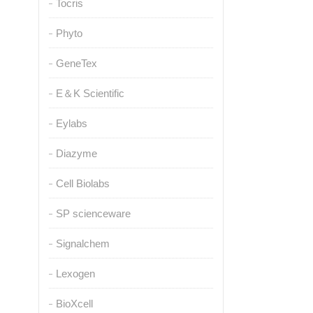
Tocris
Phyto
GeneTex
E＆K Scientific
Eylabs
Diazyme
Cell Biolabs
SP scienceware
Signalchem
Lexogen
BioXcell