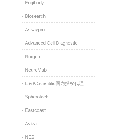
Engibody
Biosearch
Assaypro
Advanced Cell Diagnostic
Norgen
NeuroMab
E＆K Scientific国内授权代理
Spherotech
Eastcoast
Aviva
NEB