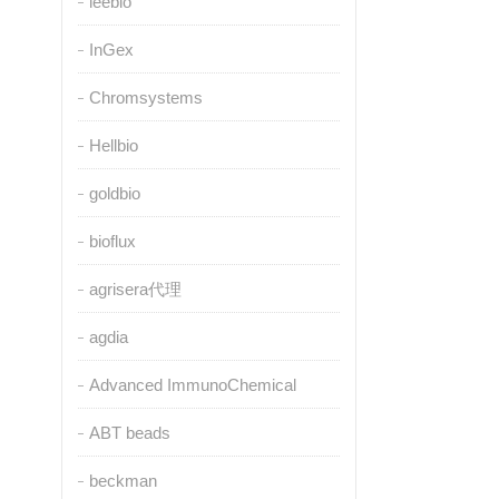
leebio
InGex
Chromsystems
Hellbio
goldbio
bioflux
agrisera代理
agdia
Advanced ImmunoChemical
ABT beads
beckman