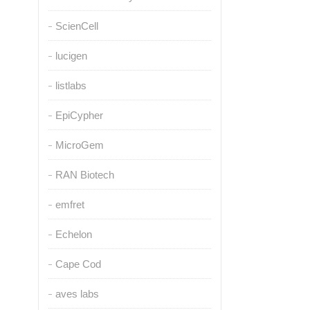
ScienCell
lucigen
listlabs
EpiCypher
MicroGem
RAN Biotech
emfret
Echelon
Cape Cod
aves labs