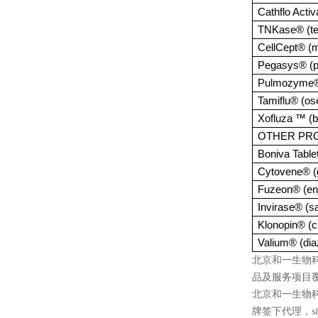
Cathflo Activ
TNKase® (te
CellCept® (m
Pegasys® (pe
Pulmozyme® 
Tamiflu® (os
Xofluza ™ (b
OTHER PR
Boniva Table
Cytovene® (g
Fuzeon® (enf
Invirase® (s
Klonopin® (
Valium® (di
北京和一生物
品及服务项目
北京和一生物
牌签下代理，
s