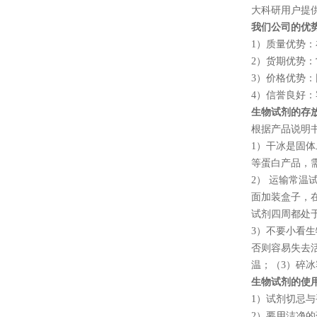
大科研用户提
我们公司的优
1
）质量优势：
2
）货期优势：
3
）价格优势：
4
）信誉良好：
生物试剂的存
根据产品说明
1
）干冰是固体
等蛋白产品，
2
） 运输常温
面加装盒子，
试剂四周都处
3
）不要小看生
否则容易失去
温；（
3
）碎冰
生物试剂的使
1
）试剂切忌与
2
）要用洁净的