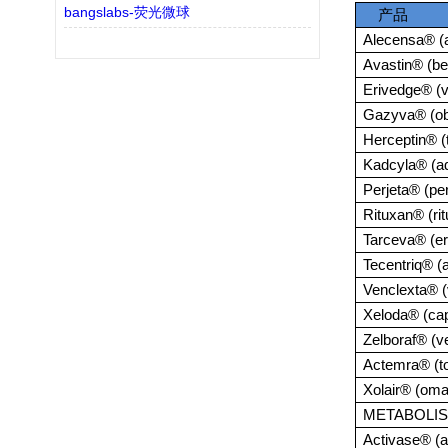
bangslabs-荧光微球
产品
Alecensa® (a
Avastin® (b
Erivedge® (
Gazyva® (ob
Herceptin® (
Kadcyla® (a
Perjeta® (p
Rituxan® (ri
Tarceva® (erl
Tecentriq® (
Venclexta® (
Xeloda® (cap
Zelboraf® (v
Actemra® (to
Xolair® (om
METABOLIS
Activase® (a