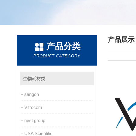
产品展
产品分类
PRODUCT CATEGORY
生物耗材类
sangon
Vitrocom
nest group
USA Scientific