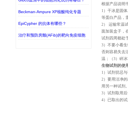
Gibco血清中的细胞消化试剂有哪些？
根据产品说明
1
）干冰是固体
Beckman-Ampure XP核酸纯化专题
等蛋白产品，
EpiCypher 的抗体有哪些？
2
） 运输常温
面加装盒子，
治疗和预防房颤(AFib)的靶向免疫细胞
试剂四周都处
3
）不要小看生
否则容易失去
温；（
3
）碎冰
生物试剂的使
1
）试剂切忌与
2
）要用洁净的
用另一种试剂
3
）试剂取用后
4
）已取出的试