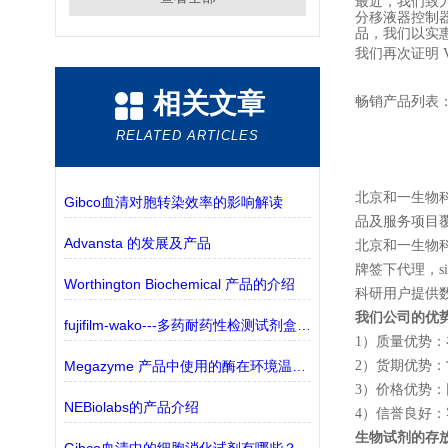
最近，我们致力
分移液器控制器
品，我们以实
我们再次证明 V
相关文章
畅销产品列表
RELATED ARTICLES
北京和一生物
Gibco血清对胞转染效率的影响解读
品及服务项目
Advansta 的发展及产品
北京和一生物
牌签下代理，
s
Worthington Biochemical 产品的介绍
科研用户提供
我们公司的优
fujifilm-wako---多药耐药性检测试剂盒——监测三种ABC转运蛋白
1
）质量优势：
Megazyme 产品中使用的酶在环境温度下运输时是否稳定？
2
）货期优势：
3
）价格优势：
NEBiolabs的产品介绍
4
）信誉良好：
生物试剂的存