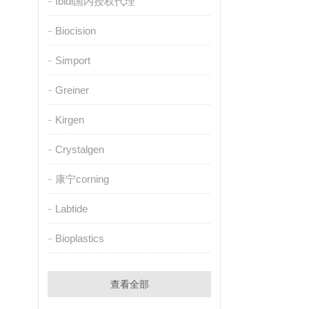
Ibidi国内授权代理
Biocision
Simport
Greiner
Kirgen
Crystalgen
康宁corning
Labtide
Bioplastics
查看全部