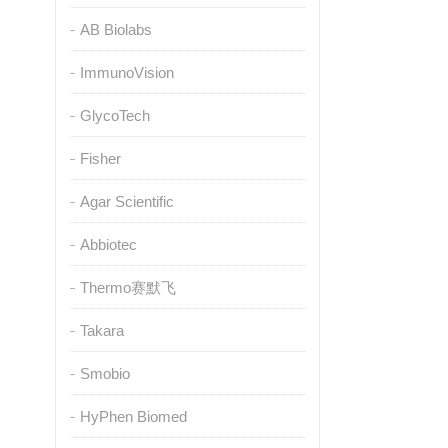
AB Biolabs
ImmunoVision
GlycoTech
Fisher
Agar Scientific
Abbiotec
Thermo赛默飞
Takara
Smobio
HyPhen Biomed