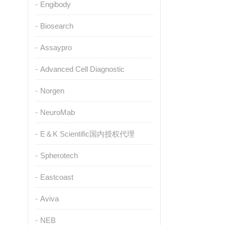
Engibody
Biosearch
Assaypro
Advanced Cell Diagnostic
Norgen
NeuroMab
E＆K Scientific国内授权代理
Spherotech
Eastcoast
Aviva
NEB