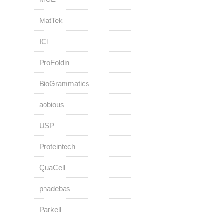
MatTek
ICl
ProFoldin
BioGrammatics
aobious
USP
Proteintech
QuaCell
phadebas
Parkell