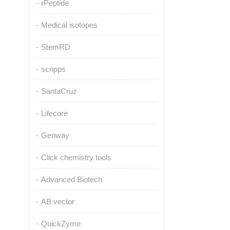
rPeptide
Medical isotopes
StemRD
scripps
SantaCruz
Lifecore
Genway
Click chemistry tools
Advanced Biotech
AB vector
QuickZyme