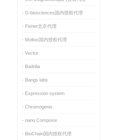
G-biosciences国内授权代理
Fisher北京代理
Moltox国内授权代理
Vector
Badrilla
Bangs labs
Expression system
Chromogenix
nano Composix
BioChain国内授权代理