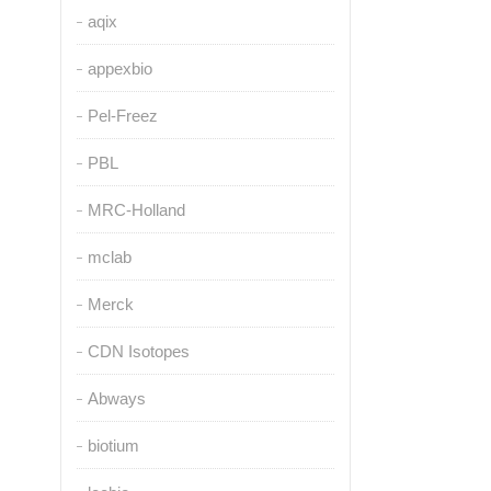
aqix
appexbio
Pel-Freez
PBL
MRC-Holland
mclab
Merck
CDN Isotopes
Abways
biotium