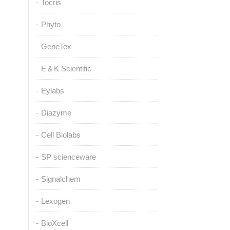
Tocris
Phyto
GeneTex
E＆K Scientific
Eylabs
Diazyme
Cell Biolabs
SP scienceware
Signalchem
Lexogen
BioXcell