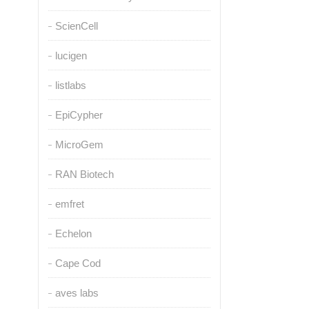
ScienCell
lucigen
listlabs
EpiCypher
MicroGem
RAN Biotech
emfret
Echelon
Cape Cod
aves labs