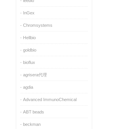
leebio
InGex
Chromsystems
Hellbio
goldbio
bioflux
agrisera代理
agdia
Advanced ImmunoChemical
ABT beads
beckman