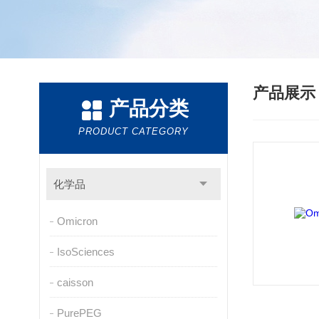
产品展
产品分类
PRODUCT CATEGORY
化学品
Omicron
IsoSciences
caisson
PurePEG