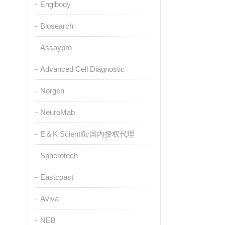
Engibody
Biosearch
Assaypro
Advanced Cell Diagnostic
Norgen
NeuroMab
E＆K Scientific国内授权代理
Spherotech
Eastcoast
Aviva
NEB