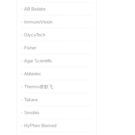
AB Biolabs
ImmunoVision
GlycoTech
Fisher
Agar Scientific
Abbiotec
Thermo赛默飞
Takara
Smobio
HyPhen Biomed