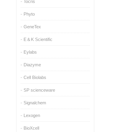
Tocris
Phyto
GeneTex
E＆K Scientific
Eylabs
Diazyme
Cell Biolabs
SP scienceware
Signalchem
Lexogen
BioXcell