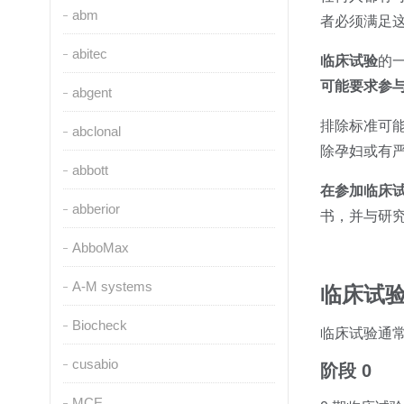
abm
者必须满足
abitec
临床试验
的
可能要求参
abgent
排除标准可
abclonal
除孕妇或有
abbott
在参加临床
abberior
书，并与研
AbboMax
A-M systems
临床试
Biocheck
临床试验通
cusabio
阶段 0
MCE