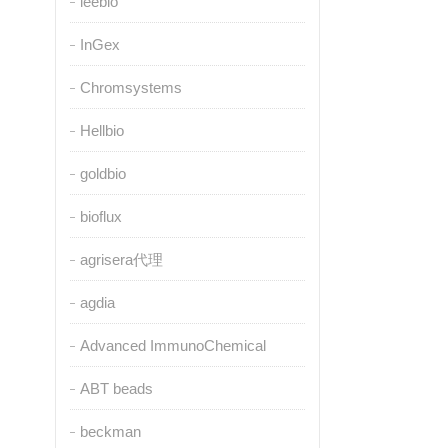
leebio
InGex
Chromsystems
Hellbio
goldbio
bioflux
agrisera代理
agdia
Advanced ImmunoChemical
ABT beads
beckman