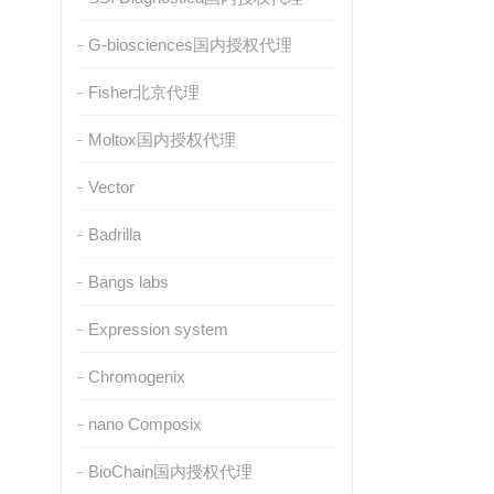
G-biosciences国内授权代理
Fisher北京代理
Moltox国内授权代理
Vector
Badrilla
Bangs labs
Expression system
Chromogenix
nano Composix
BioChain国内授权代理