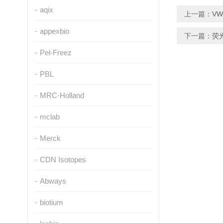
aqix
上一篇：
VW
appexbio
下一篇：
荧
Pel-Freez
PBL
MRC-Holland
mclab
Merck
CDN Isotopes
Abways
biotium