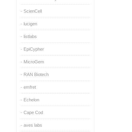
ScienCell
lucigen
listlabs
EpiCypher
MicroGem
RAN Biotech
emfret
Echelon
Cape Cod
aves labs