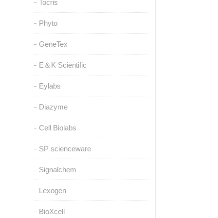
Tocris
Phyto
GeneTex
E＆K Scientific
Eylabs
Diazyme
Cell Biolabs
SP scienceware
Signalchem
Lexogen
BioXcell