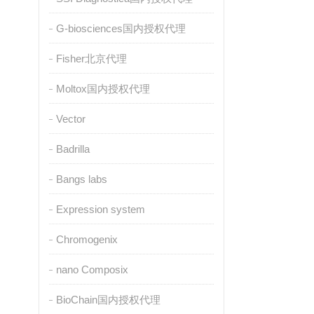
G-biosciences国内授权代理
Fisher北京代理
Moltox国内授权代理
Vector
Badrilla
Bangs labs
Expression system
Chromogenix
nano Composix
BioChain国内授权代理