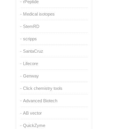
rPeptide
Medical isotopes
StemRD
scripps
SantaCruz
Lifecore
Genway
Click chemistry tools
Advanced Biotech
AB vector
QuickZyme