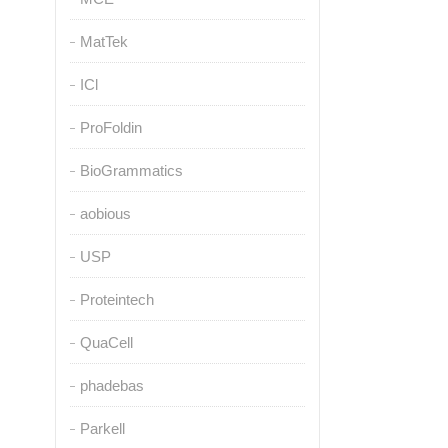
MatTek
ICl
ProFoldin
BioGrammatics
aobious
USP
Proteintech
QuaCell
phadebas
Parkell