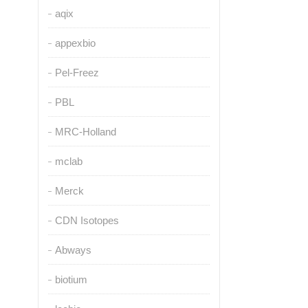
aqix
appexbio
Pel-Freez
PBL
MRC-Holland
mclab
Merck
CDN Isotopes
Abways
biotium