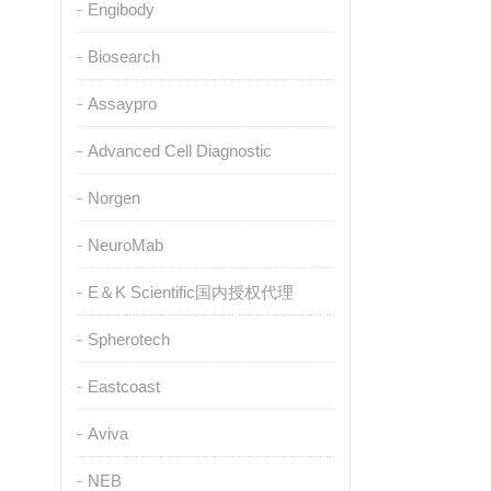
Engibody
Biosearch
Assaypro
Advanced Cell Diagnostic
Norgen
NeuroMab
E＆K Scientific国内授权代理
Spherotech
Eastcoast
Aviva
NEB