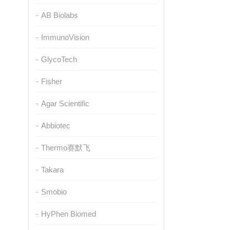
AB Biolabs
ImmunoVision
GlycoTech
Fisher
Agar Scientific
Abbiotec
Thermo赛默飞
Takara
Smobio
HyPhen Biomed