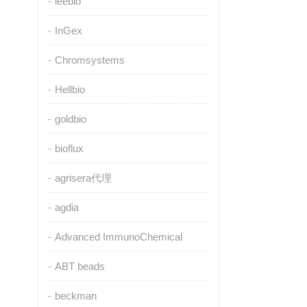
leebio
InGex
Chromsystems
Hellbio
goldbio
bioflux
agrisera代理
agdia
Advanced ImmunoChemical
ABT beads
beckman