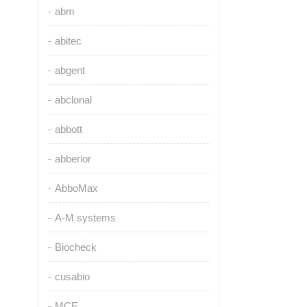
abm
abitec
abgent
abclonal
abbott
abberior
AbboMax
A-M systems
Biocheck
cusabio
MCE