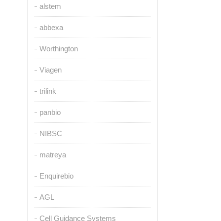
alstem
abbexa
Worthington
Viagen
trilink
panbio
NIBSC
matreya
Enquirebio
AGL
Cell Guidance Systems