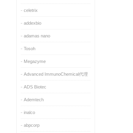
celetrix
addexbio
adamas nano
Tosoh
Megazyme
Advanced ImmunoChemical代理
ADS Biotec
Ademtech
inalco
abpcorp