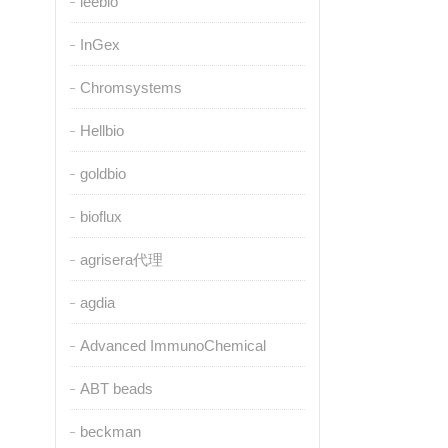
leebio
InGex
Chromsystems
Hellbio
goldbio
bioflux
agrisera代理
agdia
Advanced ImmunoChemical
ABT beads
beckman