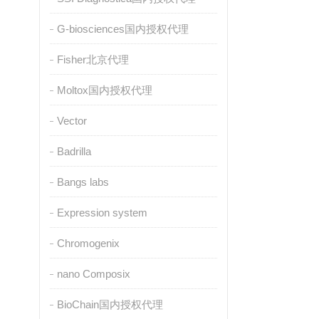
G-biosciences国内授权代理
Fisher北京代理
Moltox国内授权代理
Vector
Badrilla
Bangs labs
Expression system
Chromogenix
nano Composix
BioChain国内授权代理