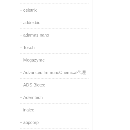
celetrix
addexbio
adamas nano
Tosoh
Megazyme
Advanced ImmunoChemical代理
ADS Biotec
Ademtech
inalco
abpcorp