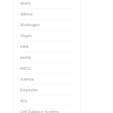
alstem
abbexa
Worthington
Viagen
trilink
panbio
NIBSC
matreya
Enquirebio
AGL
Cell Guidance Systems