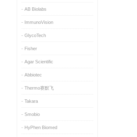
AB Biolabs
ImmunoVision
GlycoTech
Fisher
Agar Scientific
Abbiotec
Thermo赛默飞
Takara
Smobio
HyPhen Biomed