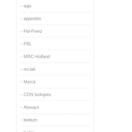
aqix
appexbio
Pel-Freez
PBL
MRC-Holland
mclab
Merck
CDN Isotopes
Abways
biotium