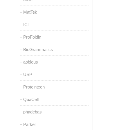
MatTek
ICl
ProFoldin
BioGrammatics
aobious
USP
Proteintech
QuaCell
phadebas
Parkell