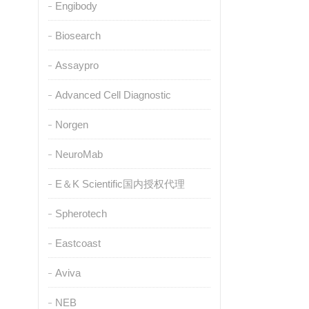
Engibody
Biosearch
Assaypro
Advanced Cell Diagnostic
Norgen
NeuroMab
E＆K Scientific国内授权代理
Spherotech
Eastcoast
Aviva
NEB