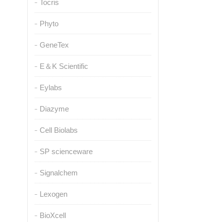
Tocris
Phyto
GeneTex
E＆K Scientific
Eylabs
Diazyme
Cell Biolabs
SP scienceware
Signalchem
Lexogen
BioXcell