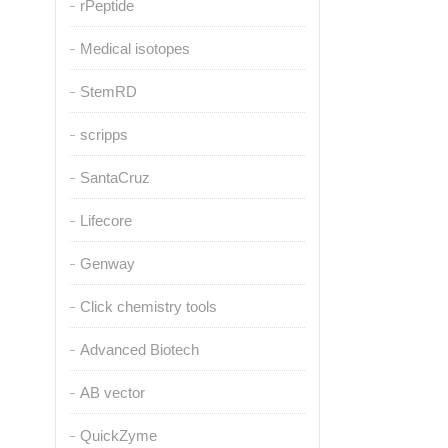
rPeptide
Medical isotopes
StemRD
scripps
SantaCruz
Lifecore
Genway
Click chemistry tools
Advanced Biotech
AB vector
QuickZyme