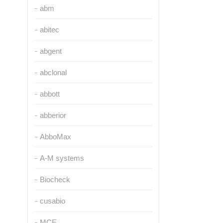
abm
abitec
abgent
abclonal
abbott
abberior
AbboMax
A-M systems
Biocheck
cusabio
MCE