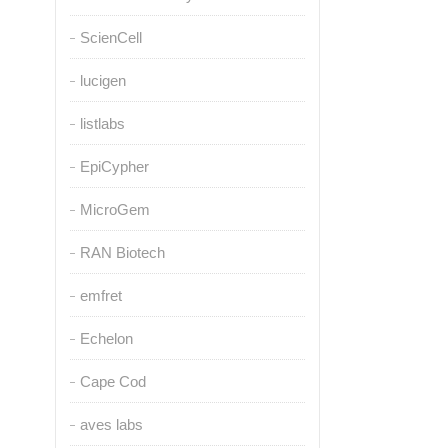
ScienCell
lucigen
listlabs
EpiCypher
MicroGem
RAN Biotech
emfret
Echelon
Cape Cod
aves labs