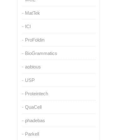
MatTek
ICl
ProFoldin
BioGrammatics
aobious
USP
Proteintech
QuaCell
phadebas
Parkell