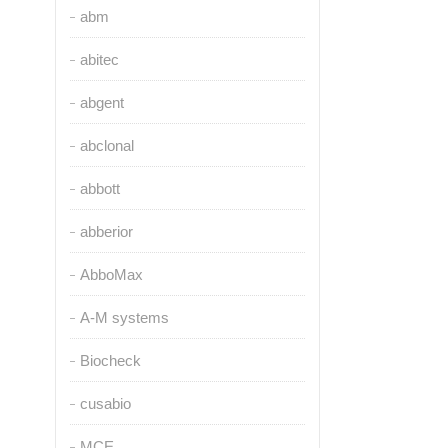
abm
abitec
abgent
abclonal
abbott
abberior
AbboMax
A-M systems
Biocheck
cusabio
MCE