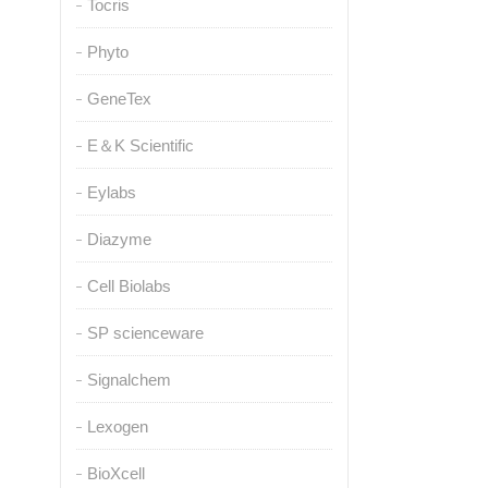
Tocris
Phyto
GeneTex
E＆K Scientific
Eylabs
Diazyme
Cell Biolabs
SP scienceware
Signalchem
Lexogen
BioXcell