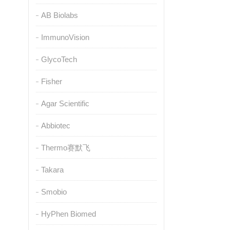
AB Biolabs
ImmunoVision
GlycoTech
Fisher
Agar Scientific
Abbiotec
Thermo赛默飞
Takara
Smobio
HyPhen Biomed