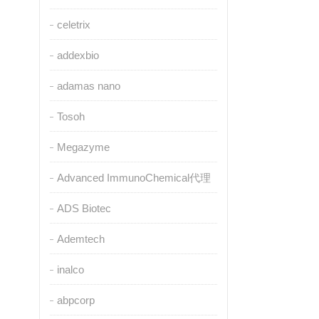
celetrix
addexbio
adamas nano
Tosoh
Megazyme
Advanced ImmunoChemical代理
ADS Biotec
Ademtech
inalco
abpcorp