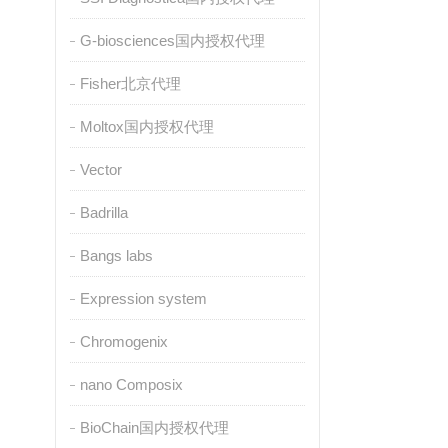
G-biosciences国内授权代理
Fisher北京代理
Moltox国内授权代理
Vector
Badrilla
Bangs labs
Expression system
Chromogenix
nano Composix
BioChain国内授权代理