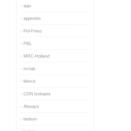
aqix
appexbio
Pel-Freez
PBL
MRC-Holland
mclab
Merck
CDN Isotopes
Abways
biotium