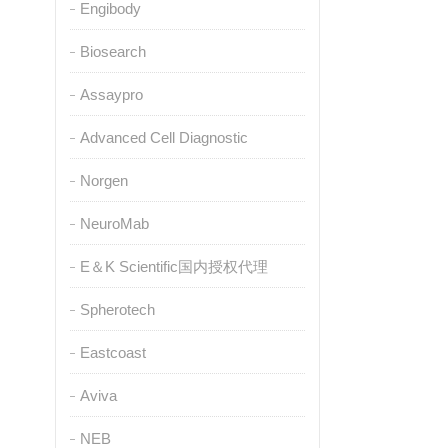
Engibody
Biosearch
Assaypro
Advanced Cell Diagnostic
Norgen
NeuroMab
E＆K Scientific国内授权代理
Spherotech
Eastcoast
Aviva
NEB