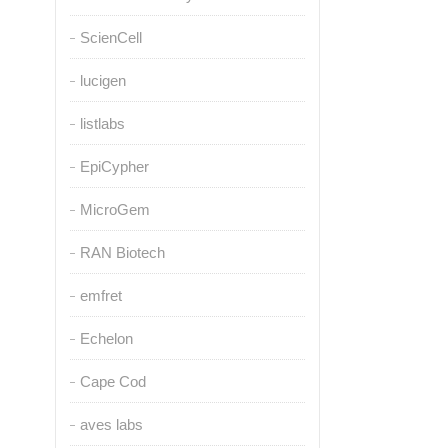
ScienCell
lucigen
listlabs
EpiCypher
MicroGem
RAN Biotech
emfret
Echelon
Cape Cod
aves labs