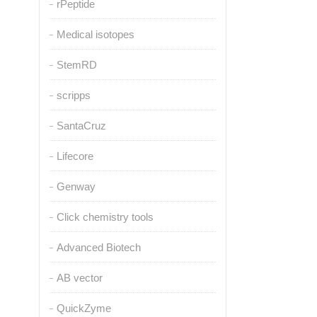
rPeptide
Medical isotopes
StemRD
scripps
SantaCruz
Lifecore
Genway
Click chemistry tools
Advanced Biotech
AB vector
QuickZyme