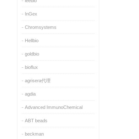
leebio
InGex
Chromsystems
Hellbio
goldbio
bioflux
agrisera代理
agdia
Advanced ImmunoChemical
ABT beads
beckman