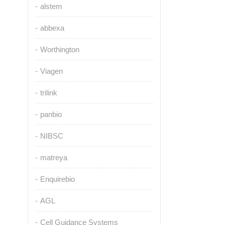
alstem
abbexa
Worthington
Viagen
trilink
panbio
NIBSC
matreya
Enquirebio
AGL
Cell Guidance Systems