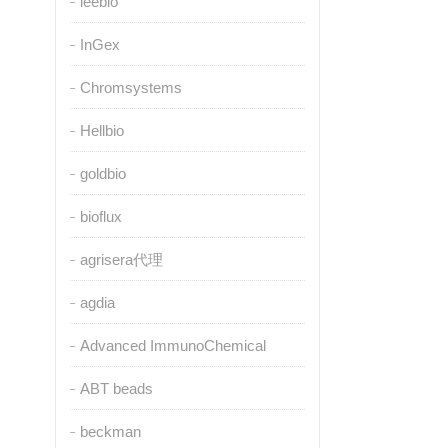
leebio
InGex
Chromsystems
Hellbio
goldbio
bioflux
agrisera代理
agdia
Advanced ImmunoChemical
ABT beads
beckman