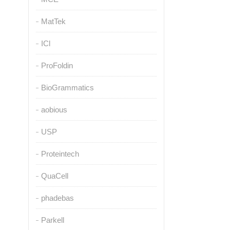
MatTek
ICl
ProFoldin
BioGrammatics
aobious
USP
Proteintech
QuaCell
phadebas
Parkell