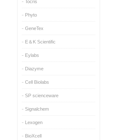
Tocris
Phyto
GeneTex
E＆K Scientific
Eylabs
Diazyme
Cell Biolabs
SP scienceware
Signalchem
Lexogen
BioXcell