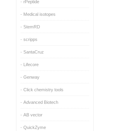
rPeptide
Medical isotopes
StemRD
scripps
SantaCruz
Lifecore
Genway
Click chemistry tools
Advanced Biotech
AB vector
QuickZyme