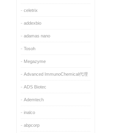
celetrix
addexbio
adamas nano
Tosoh
Megazyme
Advanced ImmunoChemical代理
ADS Biotec
Ademtech
inalco
abpcorp