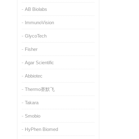
AB Biolabs
ImmunoVision
GlycoTech
Fisher
Agar Scientific
Abbiotec
Thermo赛默飞
Takara
Smobio
HyPhen Biomed