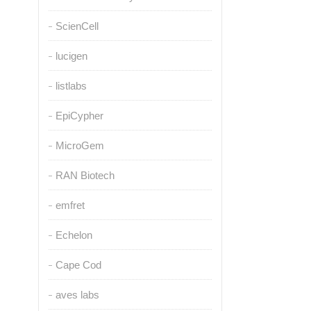
ScienCell
lucigen
listlabs
EpiCypher
MicroGem
RAN Biotech
emfret
Echelon
Cape Cod
aves labs