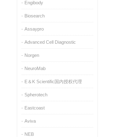
Engibody
Biosearch
Assaypro
Advanced Cell Diagnostic
Norgen
NeuroMab
E＆K Scientific国内授权代理
Spherotech
Eastcoast
Aviva
NEB