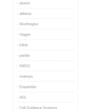
alstem
abbexa
Worthington
Viagen
trilink
panbio
NIBSC
matreya
Enquirebio
AGL
Cell Guidance Systems