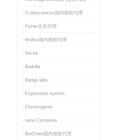
G-biosciences国内授权代理
Fisher北京代理
Moltox国内授权代理
Vector
Badrilla
Bangs labs
Expression system
Chromogenix
nano Composix
BioChain国内授权代理