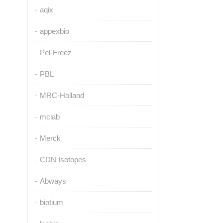
aqix
appexbio
Pel-Freez
PBL
MRC-Holland
mclab
Merck
CDN Isotopes
Abways
biotium