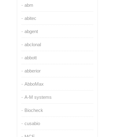
abm
abitec
abgent
abclonal
abbott
abberior
AbboMax
A-M systems
Biocheck
cusabio
MCE