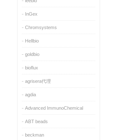
leebio
InGex
Chromsystems
Hellbio
goldbio
bioflux
agrisera代理
agdia
Advanced ImmunoChemical
ABT beads
beckman