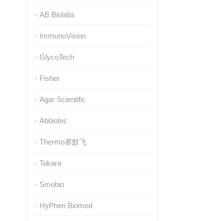
AB Biolabs
ImmunoVision
GlycoTech
Fisher
Agar Scientific
Abbiotec
Thermo赛默飞
Takara
Smobio
HyPhen Biomed