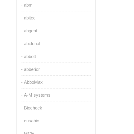
abm
abitec
abgent
abclonal
abbott
abberior
AbboMax
A-M systems
Biocheck
cusabio
MCE