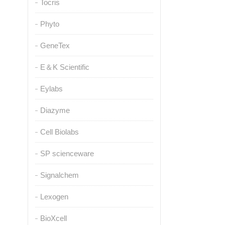
Tocris
Phyto
GeneTex
E＆K Scientific
Eylabs
Diazyme
Cell Biolabs
SP scienceware
Signalchem
Lexogen
BioXcell