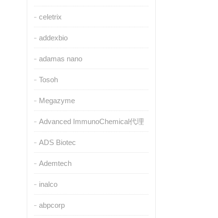
celetrix
addexbio
adamas nano
Tosoh
Megazyme
Advanced ImmunoChemical代理
ADS Biotec
Ademtech
inalco
abpcorp