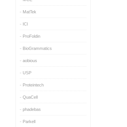
MatTek
ICl
ProFoldin
BioGrammatics
aobious
USP
Proteintech
QuaCell
phadebas
Parkell