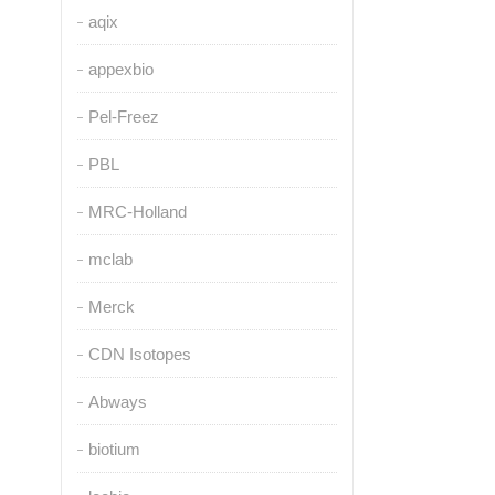
aqix
appexbio
Pel-Freez
PBL
MRC-Holland
mclab
Merck
CDN Isotopes
Abways
biotium