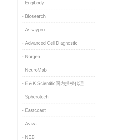
Engibody
Biosearch
Assaypro
Advanced Cell Diagnostic
Norgen
NeuroMab
E＆K Scientific国内授权代理
Spherotech
Eastcoast
Aviva
NEB