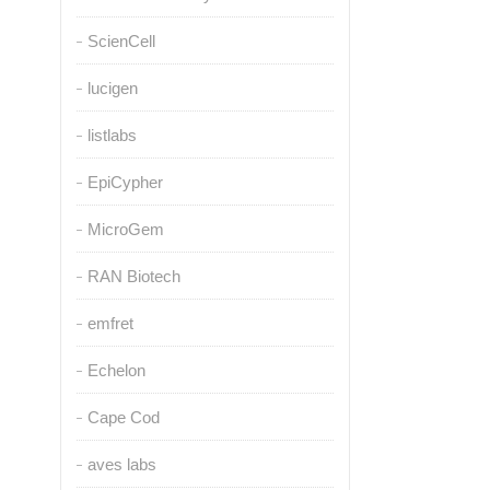
ScienCell
lucigen
listlabs
EpiCypher
MicroGem
RAN Biotech
emfret
Echelon
Cape Cod
aves labs