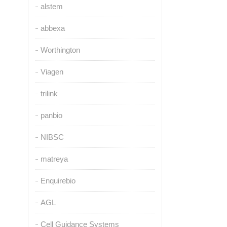
alstem
abbexa
Worthington
Viagen
trilink
panbio
NIBSC
matreya
Enquirebio
AGL
Cell Guidance Systems