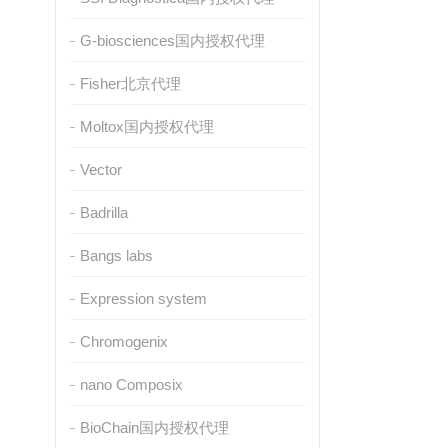
G-biosciences国内授权代理
Fisher北京代理
Moltox国内授权代理
Vector
Badrilla
Bangs labs
Expression system
Chromogenix
nano Composix
BioChain国内授权代理