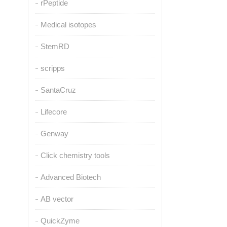
rPeptide
Medical isotopes
StemRD
scripps
SantaCruz
Lifecore
Genway
Click chemistry tools
Advanced Biotech
AB vector
QuickZyme