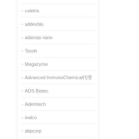
celetrix
addexbio
adamas nano
Tosoh
Megazyme
Advanced ImmunoChemical代理
ADS Biotec
Ademtech
inalco
abpcorp