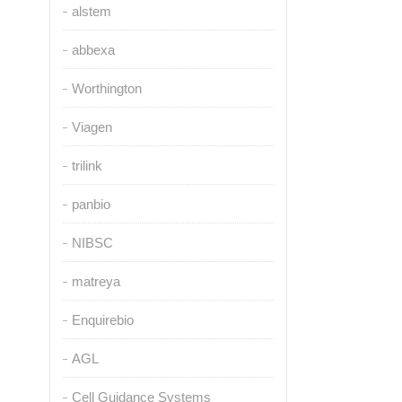
alstem
abbexa
Worthington
Viagen
trilink
panbio
NIBSC
matreya
Enquirebio
AGL
Cell Guidance Systems