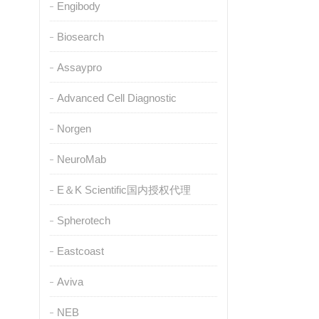
Engibody
Biosearch
Assaypro
Advanced Cell Diagnostic
Norgen
NeuroMab
E＆K Scientific国内授权代理
Spherotech
Eastcoast
Aviva
NEB