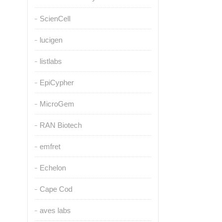
ScienCell
lucigen
listlabs
EpiCypher
MicroGem
RAN Biotech
emfret
Echelon
Cape Cod
aves labs