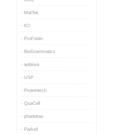
MatTek
ICl
ProFoldin
BioGrammatics
aobious
USP
Proteintech
QuaCell
phadebas
Parkell