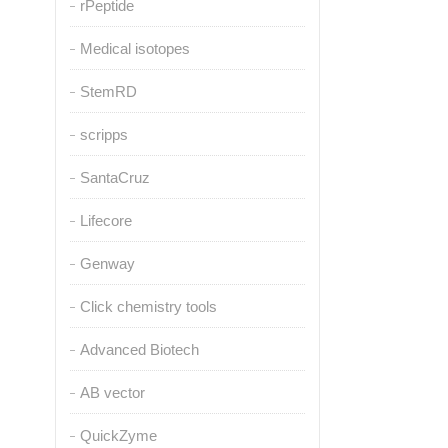
rPeptide
Medical isotopes
StemRD
scripps
SantaCruz
Lifecore
Genway
Click chemistry tools
Advanced Biotech
AB vector
QuickZyme