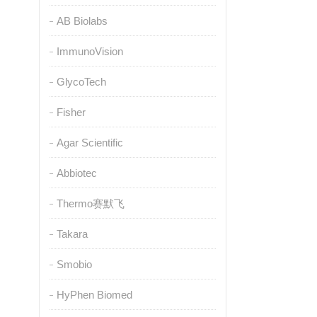
AB Biolabs
ImmunoVision
GlycoTech
Fisher
Agar Scientific
Abbiotec
Thermo赛默飞
Takara
Smobio
HyPhen Biomed