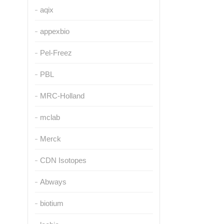
aqix
appexbio
Pel-Freez
PBL
MRC-Holland
mclab
Merck
CDN Isotopes
Abways
biotium