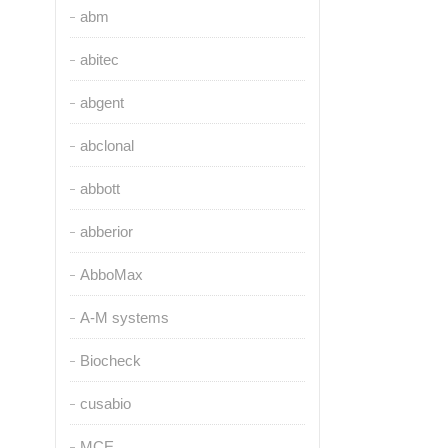
abm
abitec
abgent
abclonal
abbott
abberior
AbboMax
A-M systems
Biocheck
cusabio
MCE