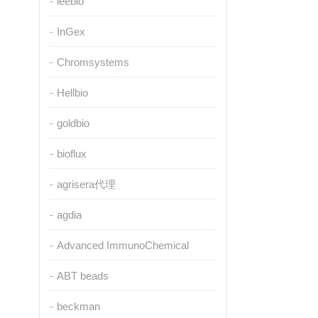
leebio
InGex
Chromsystems
Hellbio
goldbio
bioflux
agrisera代理
agdia
Advanced ImmunoChemical
ABT beads
beckman