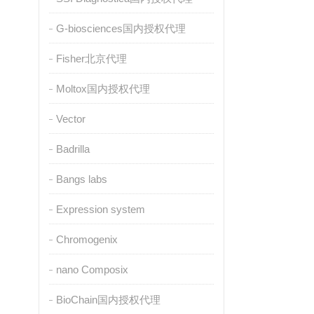
G-biosciences国内授权代理
Fisher北京代理
Moltox国内授权代理
Vector
Badrilla
Bangs labs
Expression system
Chromogenix
nano Composix
BioChain国内授权代理