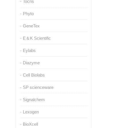
Tocris
Phyto
GeneTex
E＆K Scientific
Eylabs
Diazyme
Cell Biolabs
SP scienceware
Signalchem
Lexogen
BioXcell