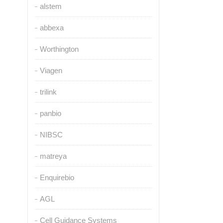
alstem
abbexa
Worthington
Viagen
trilink
panbio
NIBSC
matreya
Enquirebio
AGL
Cell Guidance Systems