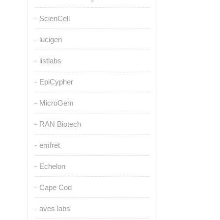
ScienCell
lucigen
listlabs
EpiCypher
MicroGem
RAN Biotech
emfret
Echelon
Cape Cod
aves labs