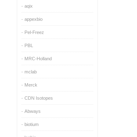
aqix
appexbio
Pel-Freez
PBL
MRC-Holland
mclab
Merck
CDN Isotopes
Abways
biotium