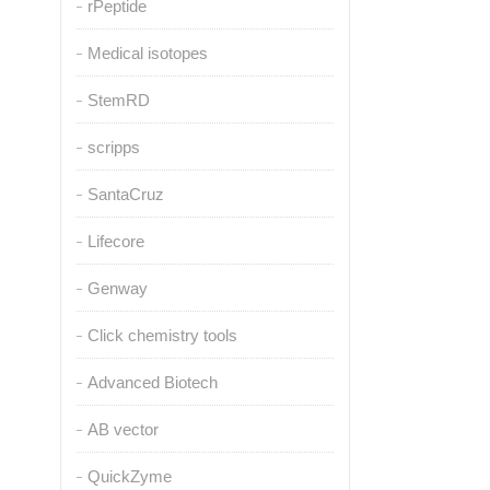
rPeptide
Medical isotopes
StemRD
scripps
SantaCruz
Lifecore
Genway
Click chemistry tools
Advanced Biotech
AB vector
QuickZyme