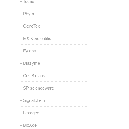
Tocris
Phyto
GeneTex
E＆K Scientific
Eylabs
Diazyme
Cell Biolabs
SP scienceware
Signalchem
Lexogen
BioXcell