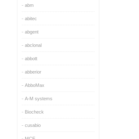
abm
abitec
abgent
abclonal
abbott
abberior
AbboMax
A-M systems
Biocheck
cusabio
MCE