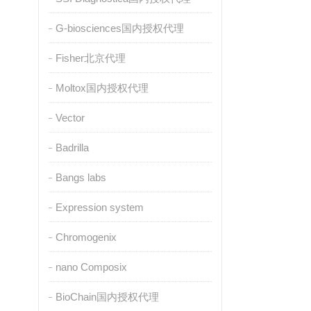
G-biosciences国内授权代理
Fisher北京代理
Moltox国内授权代理
Vector
Badrilla
Bangs labs
Expression system
Chromogenix
nano Composix
BioChain国内授权代理