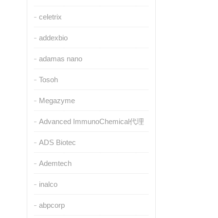
celetrix
addexbio
adamas nano
Tosoh
Megazyme
Advanced ImmunoChemical代理
ADS Biotec
Ademtech
inalco
abpcorp