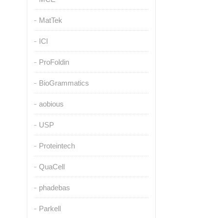
MatTek
ICl
ProFoldin
BioGrammatics
aobious
USP
Proteintech
QuaCell
phadebas
Parkell