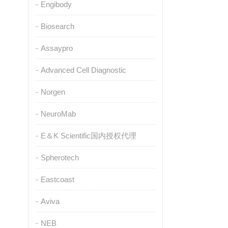
Engibody
Biosearch
Assaypro
Advanced Cell Diagnostic
Norgen
NeuroMab
E＆K Scientific国内授权代理
Spherotech
Eastcoast
Aviva
NEB