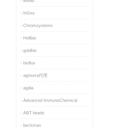
leebio
InGex
Chromsystems
Hellbio
goldbio
bioflux
agrisera代理
agdia
Advanced ImmunoChemical
ABT beads
beckman