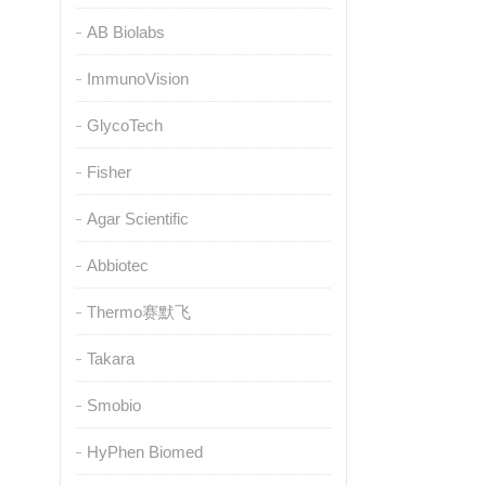
AB Biolabs
ImmunoVision
GlycoTech
Fisher
Agar Scientific
Abbiotec
Thermo赛默飞
Takara
Smobio
HyPhen Biomed