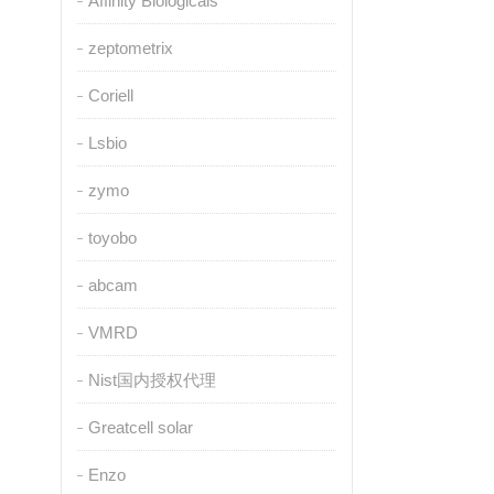
Affinity Biologicals
zeptometrix
Coriell
Lsbio
zymo
toyobo
abcam
VMRD
Nist国内授权代理
Greatcell solar
Enzo