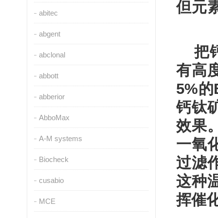
但元
abitec
abgent
把
abclonal
有高
abbott
5%
的
abberior
钙钛
AbboMax
效果
A-M systems
一氧
过滤
Biocheck
这种
cusabio
挥催
MCE