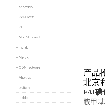
appexbio
Pel-Freez
PBL
MRC-Holland
mclab
Merck
CDN Isotopes
产品
Abways
北京
biotium
FAI碘
leebio
胺甲基