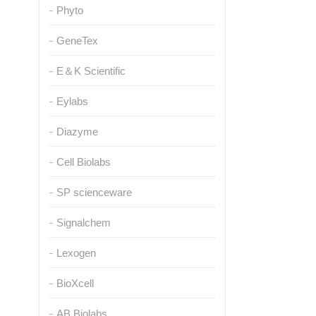
Phyto
GeneTex
E＆K Scientific
Eylabs
Diazyme
Cell Biolabs
SP scienceware
Signalchem
Lexogen
BioXcell
AB Biolabs