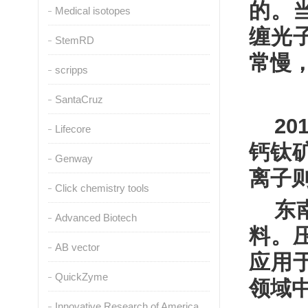
的。
Medical isotopes
缠光
StemRD
常慢
scripps
SantaCruz
20
Lifecore
钙钛
Genway
离子
Click chemistry tools
东
Advanced Biotech
料。
AB vector
应用
QuickZyme
领域
Innovative Research of America