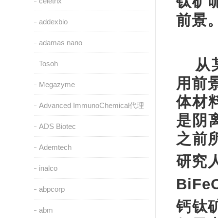
钛矿
celetrix
前景
addexbio
adamas nano
从
Tosoh
用前
Megazyme
体材
Advanced ImmunoChemical代理
是阴
ADS Biotec
之前
Ademtech
研究
inalco
BiFe
abpcorp
钙钛
abm