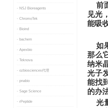
前
NSJ Bioreagents
见光
ChromoTek
能吸
Bioind
bachem
如
Apexbio
那么
Teknova
纳米
ozbiosciences代理
光子
能找
pnabio
的办
Sage Science
光
rPeptide