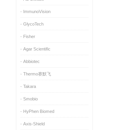
ImmunoVision
GlycoTech
Fisher
Agar Scientific
Abbiotec
Thermo赛默飞
Takara
Smobio
HyPhen Biomed
Axis-Shield