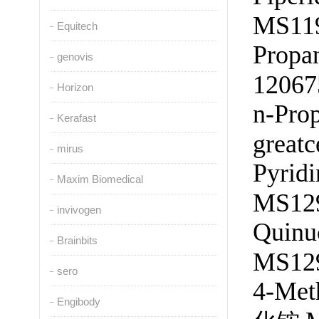
MS11
Equitech
Propa
genovis
12067
Horizon
n-Pro
Kerafast
great
mirus
Pyrid
Maxim Biomedical
MS12
invivogen
Quinu
Brainbits
MS12
sero
4-Met
Engibody