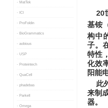
MatTek
20
ICl
基铵
ProFoldin
BioGrammatics
构中
子。
aobious
特性
USP
化效
Proteintech
阳能
QuaCell
此
phadebas
来制
Parkell
器。
Omega