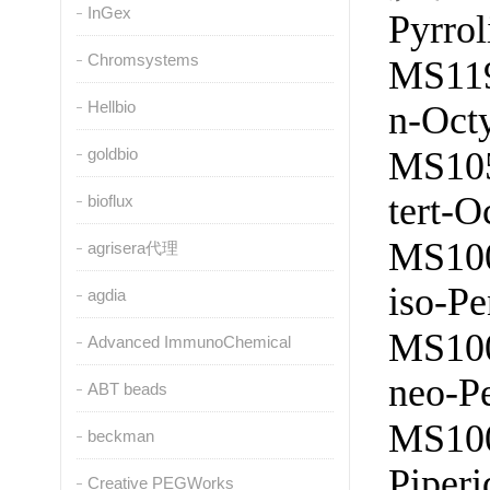
InGex
Pyrrol
Chromsystems
MS11
Hellbio
n-Oct
MS10
goldbio
tert-
bioflux
MS10
agrisera代理
iso-P
agdia
MS10
Advanced ImmunoChemical
neo-P
ABT beads
MS10
beckman
Piper
Creative PEGWorks