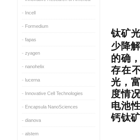
Incell
中国
Formedium
钛矿
fapas
少降
zyagen
的确
nanohelix
存在
光，
lucerna
度情
Innovative Cell Technologies
电池
Encapsula NanoSciences
钙钛
dianova
alstem