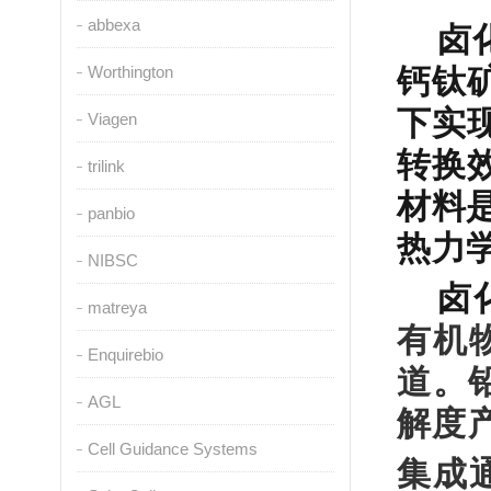
abbexa
卤
钙钛
Worthington
下实
Viagen
转换
trilink
材料
panbio
热力
NIBSC
卤
matreya
有机
Enquirebio
道。
AGL
解度
Cell Guidance Systems
集成