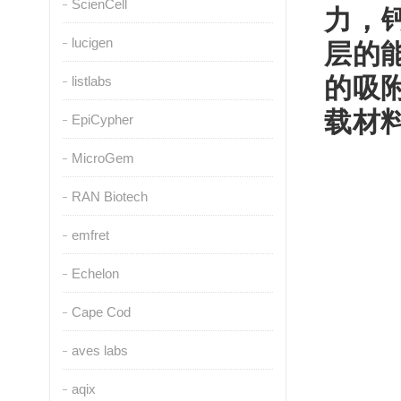
ScienCell
力，
lucigen
层的
的吸
listlabs
载材
EpiCypher
MicroGem
RAN Biotech
emfret
Echelon
Cape Cod
aves labs
aqix