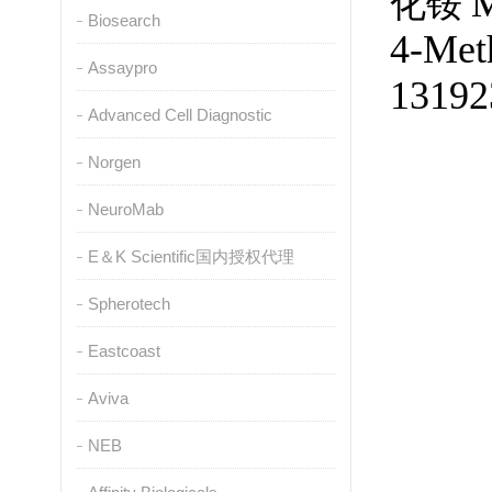
M
化铵
Biosearch
4-Met
Assaypro
13192
Advanced Cell Diagnostic
Norgen
NeuroMab
E＆K Scientific国内授权代理
Spherotech
Eastcoast
Aviva
NEB