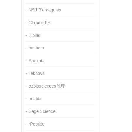
NSJ Bioreagents
ChromoTek
Bioind
bachem
Apexbio
Teknova
ozbiosciences代理
pnabio
Sage Science
rPeptide