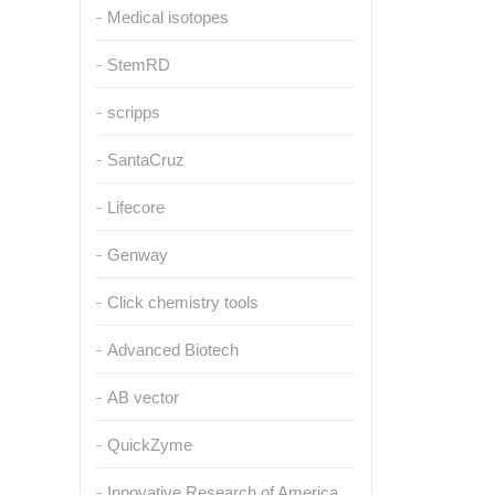
Medical isotopes
StemRD
scripps
SantaCruz
Lifecore
Genway
Click chemistry tools
Advanced Biotech
AB vector
QuickZyme
Innovative Research of America