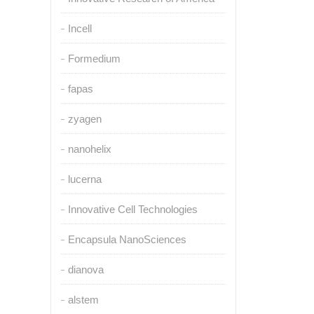
Incell
Formedium
fapas
zyagen
nanohelix
lucerna
Innovative Cell Technologies
Encapsula NanoSciences
dianova
alstem