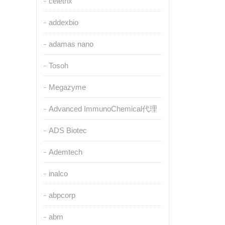
celetrix
addexbio
adamas nano
Tosoh
Megazyme
Advanced ImmunoChemical代理
ADS Biotec
Ademtech
inalco
abpcorp
abm