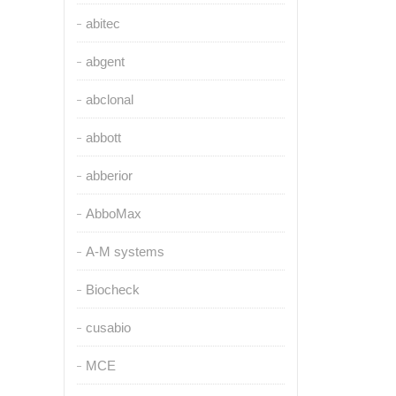
abitec
abgent
abclonal
abbott
abberior
AbboMax
A-M systems
Biocheck
cusabio
MCE