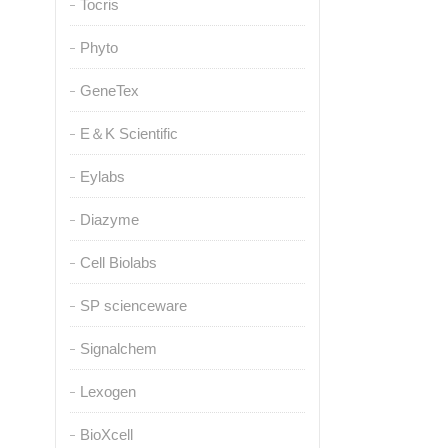
Tocris
Phyto
GeneTex
E＆K Scientific
Eylabs
Diazyme
Cell Biolabs
SP scienceware
Signalchem
Lexogen
BioXcell