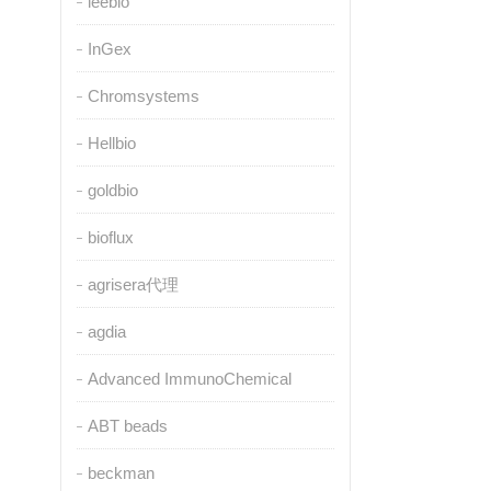
leebio
InGex
Chromsystems
Hellbio
goldbio
bioflux
agrisera代理
agdia
Advanced ImmunoChemical
ABT beads
beckman