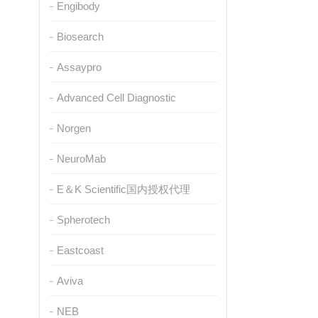
Engibody
Biosearch
Assaypro
Advanced Cell Diagnostic
Norgen
NeuroMab
E＆K Scientific国内授权代理
Spherotech
Eastcoast
Aviva
NEB