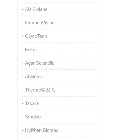
AB Biolabs
ImmunoVision
GlycoTech
Fisher
Agar Scientific
Abbiotec
Thermo赛默飞
Takara
Smobio
HyPhen Biomed