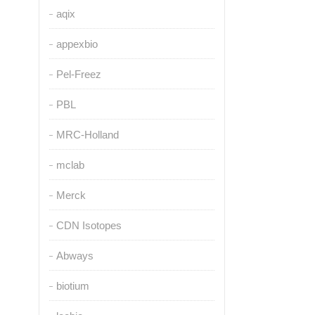
aqix
appexbio
Pel-Freez
PBL
MRC-Holland
mclab
Merck
CDN Isotopes
Abways
biotium