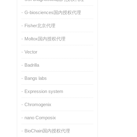
G-biosciences国内授权代理
Fisher北京代理
Moltox国内授权代理
Vector
Badrilla
Bangs labs
Expression system
Chromogenix
nano Composix
BioChain国内授权代理