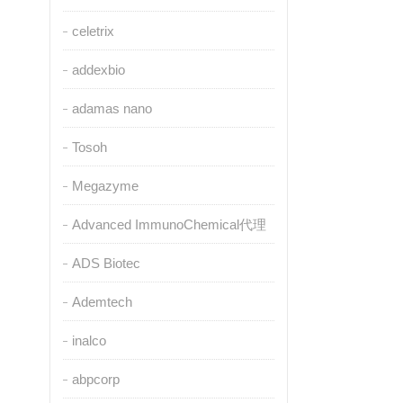
celetrix
addexbio
adamas nano
Tosoh
Megazyme
Advanced ImmunoChemical代理
ADS Biotec
Ademtech
inalco
abpcorp