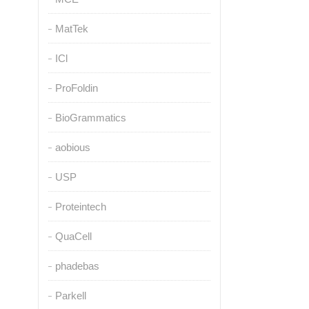
MatTek
ICl
ProFoldin
BioGrammatics
aobious
USP
Proteintech
QuaCell
phadebas
Parkell