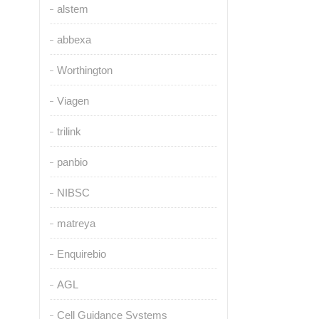
alstem
abbexa
Worthington
Viagen
trilink
panbio
NIBSC
matreya
Enquirebio
AGL
Cell Guidance Systems