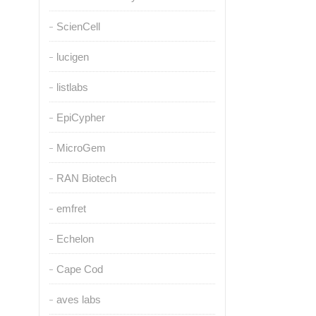
ScienCell
lucigen
listlabs
EpiCypher
MicroGem
RAN Biotech
emfret
Echelon
Cape Cod
aves labs