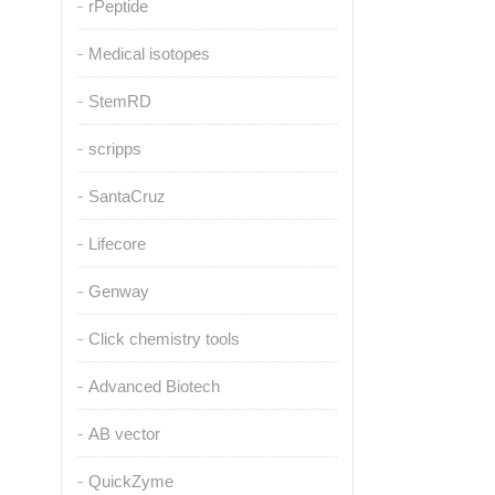
rPeptide
Medical isotopes
StemRD
scripps
SantaCruz
Lifecore
Genway
Click chemistry tools
Advanced Biotech
AB vector
QuickZyme