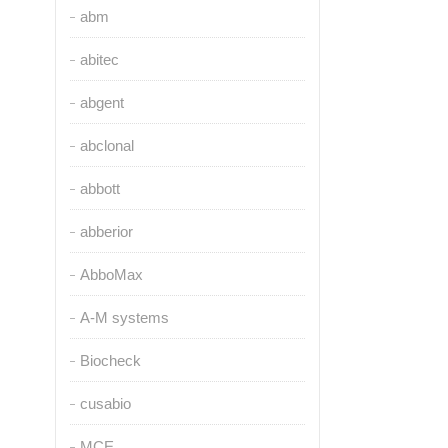
abm
abitec
abgent
abclonal
abbott
abberior
AbboMax
A-M systems
Biocheck
cusabio
MCE