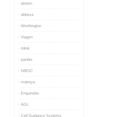
alstem
abbexa
Worthington
Viagen
trilink
panbio
NIBSC
matreya
Enquirebio
AGL
Cell Guidance Systems