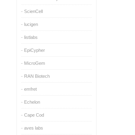
ScienCell
lucigen
listlabs
EpiCypher
MicroGem
RAN Biotech
emfret
Echelon
Cape Cod
aves labs