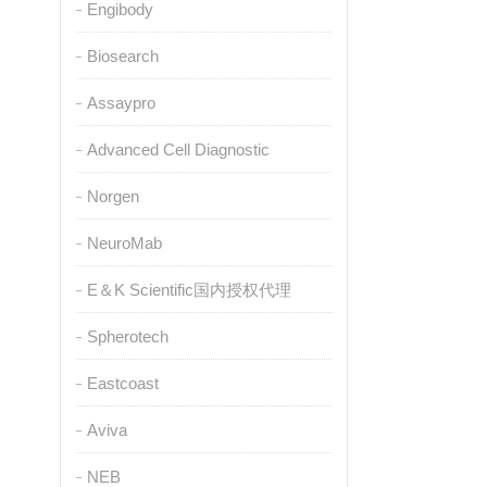
Engibody
Biosearch
Assaypro
Advanced Cell Diagnostic
Norgen
NeuroMab
E＆K Scientific国内授权代理
Spherotech
Eastcoast
Aviva
NEB