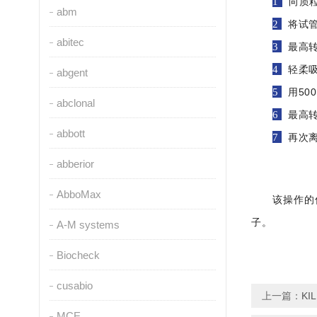
1
向质粒
abm
2
将试管
abitec
3
最高转速
4
轻柔吸
abgent
5
用500
abclonal
6
最高转速
abbott
7
再次离
abberior
AbboMax
该操作的
子。
A-M systems
Biocheck
cusabio
上一篇：
K
MCE