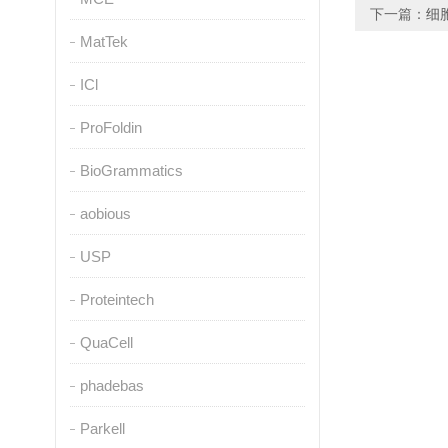
下一篇：
细
MatTek
ICl
ProFoldin
BioGrammatics
aobious
USP
Proteintech
QuaCell
phadebas
Parkell