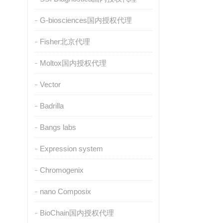
G-biosciences国内授权代理
Fisher北京代理
Moltox国内授权代理
Vector
Badrilla
Bangs labs
Expression system
Chromogenix
nano Composix
BioChain国内授权代理