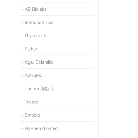
AB Biolabs
ImmunoVision
GlycoTech
Fisher
Agar Scientific
Abbiotec
Thermo赛默飞
Takara
Smobio
HyPhen Biomed