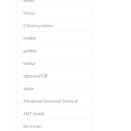
leebio
InGex
Chromsystems
Hellbio
goldbio
bioflux
agrisera代理
agdia
Advanced ImmunoChemical
ABT beads
beckman