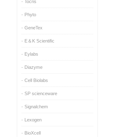
Tocris
Phyto
GeneTex
E＆K Scientific
Eylabs
Diazyme
Cell Biolabs
SP scienceware
Signalchem
Lexogen
BioXcell