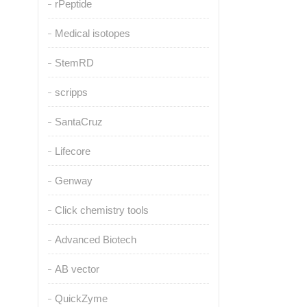
rPeptide
Medical isotopes
StemRD
scripps
SantaCruz
Lifecore
Genway
Click chemistry tools
Advanced Biotech
AB vector
QuickZyme