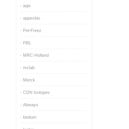
aqix
appexbio
Pel-Freez
PBL
MRC-Holland
mclab
Merck
CDN Isotopes
Abways
biotium