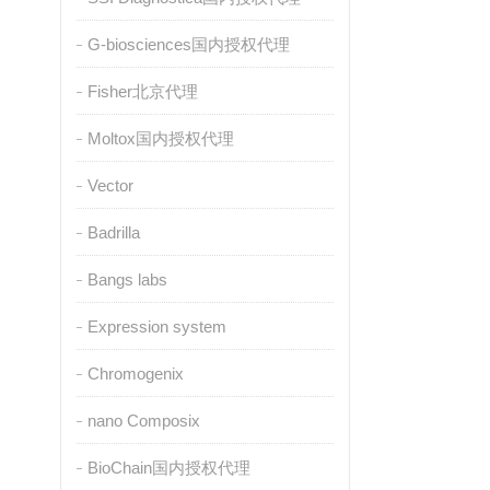
G-biosciences国内授权代理
Fisher北京代理
Moltox国内授权代理
Vector
Badrilla
Bangs labs
Expression system
Chromogenix
nano Composix
BioChain国内授权代理