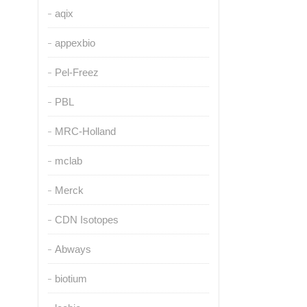
aqix
appexbio
Pel-Freez
PBL
MRC-Holland
mclab
Merck
CDN Isotopes
Abways
biotium