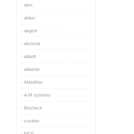
abm
abitec
abgent
abclonal
abbott
abberior
AbboMax
A-M systems
Biocheck
cusabio
MCE