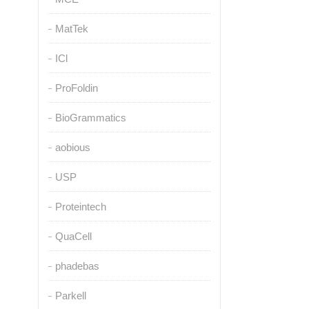
MatTek
ICl
ProFoldin
BioGrammatics
aobious
USP
Proteintech
QuaCell
phadebas
Parkell