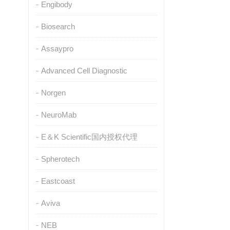
Engibody
Biosearch
Assaypro
Advanced Cell Diagnostic
Norgen
NeuroMab
E＆K Scientific国内授权代理
Spherotech
Eastcoast
Aviva
NEB