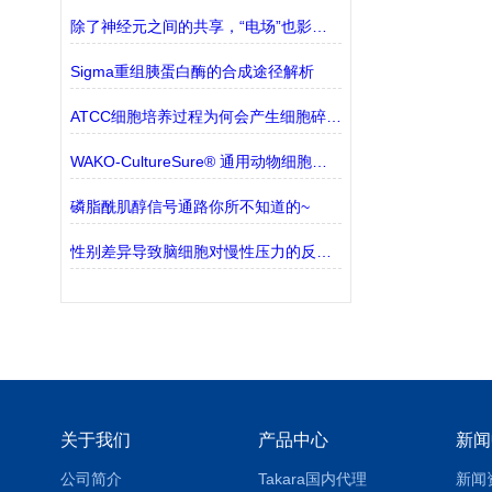
除了神经元之间的共享，“电场”也影响了大脑的回路
Sigma重组胰蛋白酶的合成途径解析
ATCC细胞培养过程为何会产生细胞碎片？
WAKO-CultureSure® 通用动物细胞冻存液
磷脂酰肌醇信号通路你所不知道的~
性别差异导致脑细胞对慢性压力的反应不同
关于我们
产品中心
新闻
公司简介
Takara国内代理
新闻