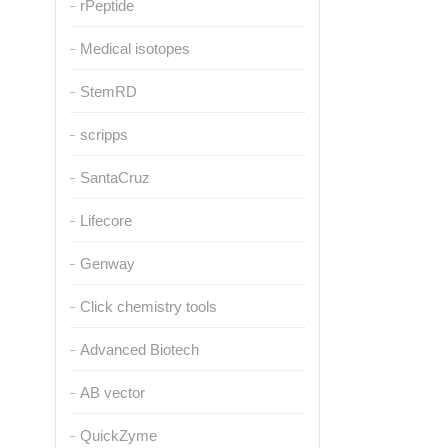
rPeptide
Medical isotopes
StemRD
scripps
SantaCruz
Lifecore
Genway
Click chemistry tools
Advanced Biotech
AB vector
QuickZyme