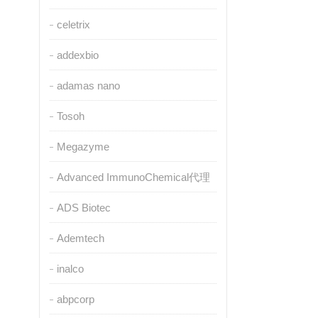
celetrix
addexbio
adamas nano
Tosoh
Megazyme
Advanced ImmunoChemical代理
ADS Biotec
Ademtech
inalco
abpcorp