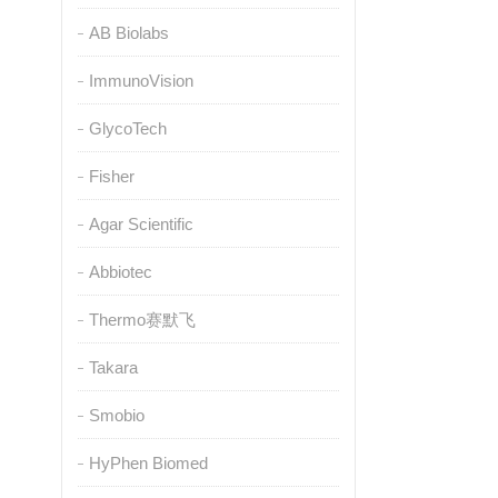
AB Biolabs
ImmunoVision
GlycoTech
Fisher
Agar Scientific
Abbiotec
Thermo赛默飞
Takara
Smobio
HyPhen Biomed