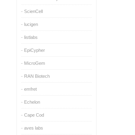
ScienCell
lucigen
listlabs
EpiCypher
MicroGem
RAN Biotech
emfret
Echelon
Cape Cod
aves labs