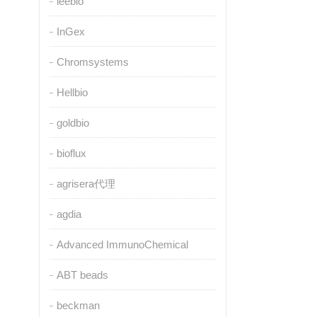
leebio
InGex
Chromsystems
Hellbio
goldbio
bioflux
agrisera代理
agdia
Advanced ImmunoChemical
ABT beads
beckman