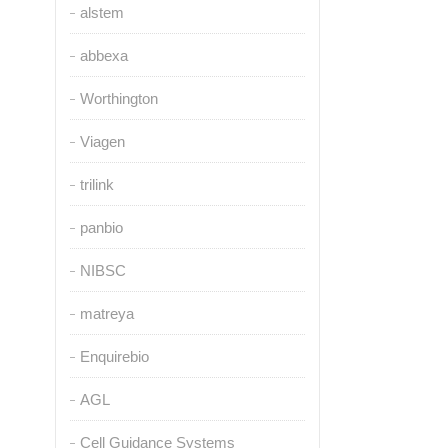
alstem
abbexa
Worthington
Viagen
trilink
panbio
NIBSC
matreya
Enquirebio
AGL
Cell Guidance Systems