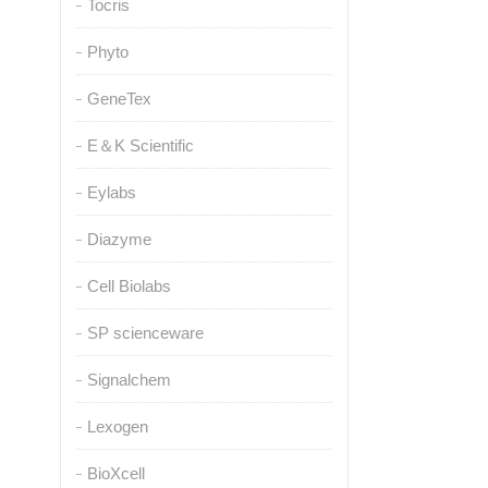
Tocris
Phyto
GeneTex
E＆K Scientific
Eylabs
Diazyme
Cell Biolabs
SP scienceware
Signalchem
Lexogen
BioXcell