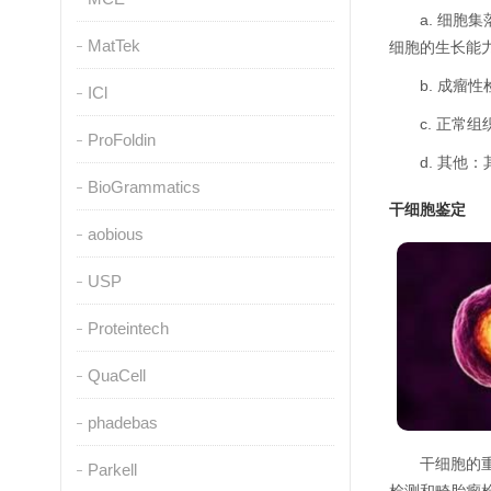
a. 细
MatTek
细胞的生长能
b. 成
ICl
c. 正
ProFoldin
d. 其
BioGrammatics
干细胞鉴定
aobious
USP
Proteintech
QuaCell
phadebas
干细胞的
Parkell
检测和畸胎瘤