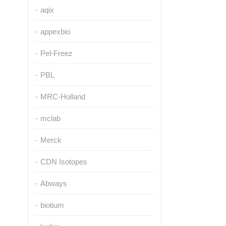
aqix
appexbio
Pel-Freez
PBL
MRC-Holland
mclab
Merck
CDN Isotopes
Abways
biotium