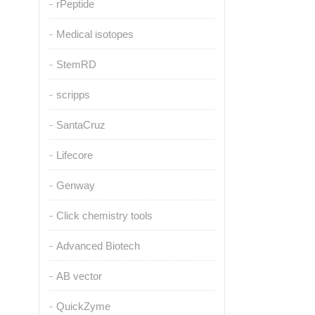
rPeptide
Medical isotopes
StemRD
scripps
SantaCruz
Lifecore
Genway
Click chemistry tools
Advanced Biotech
AB vector
QuickZyme