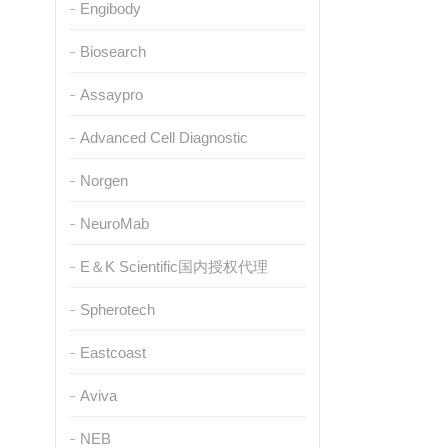
Engibody
Biosearch
Assaypro
Advanced Cell Diagnostic
Norgen
NeuroMab
E＆K Scientific国内授权代理
Spherotech
Eastcoast
Aviva
NEB