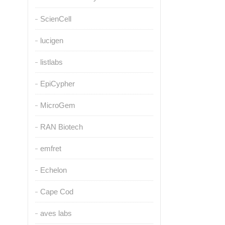
ScienCell
lucigen
listlabs
EpiCypher
MicroGem
RAN Biotech
emfret
Echelon
Cape Cod
aves labs