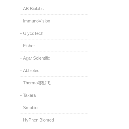
AB Biolabs
ImmunoVision
GlycoTech
Fisher
Agar Scientific
Abbiotec
Thermo赛默飞
Takara
Smobio
HyPhen Biomed