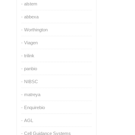
alstem
abbexa
Worthington
Viagen
trilink
panbio
NIBSC
matreya
Enquirebio
AGL
Cell Guidance Systems