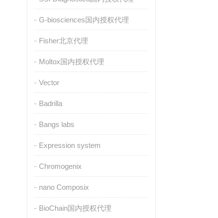
G-biosciences国内授权代理
Fisher北京代理
Moltox国内授权代理
Vector
Badrilla
Bangs labs
Expression system
Chromogenix
nano Composix
BioChain国内授权代理