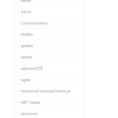
leebio
InGex
Chromsystems
Hellbio
goldbio
bioflux
agrisera代理
agdia
Advanced ImmunoChemical
ABT beads
beckman