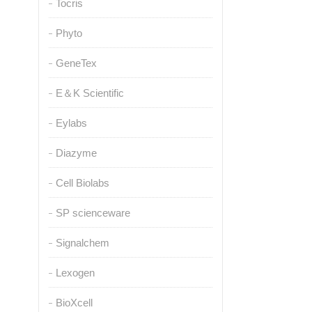
Tocris
Phyto
GeneTex
E＆K Scientific
Eylabs
Diazyme
Cell Biolabs
SP scienceware
Signalchem
Lexogen
BioXcell