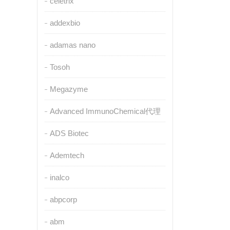
celetrix
addexbio
adamas nano
Tosoh
Megazyme
Advanced ImmunoChemical代理
ADS Biotec
Ademtech
inalco
abpcorp
abm