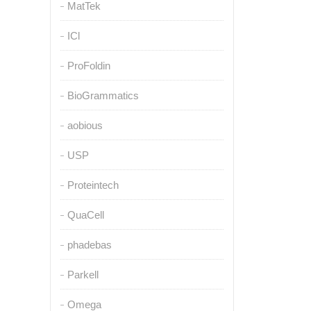
MatTek
ICl
ProFoldin
BioGrammatics
aobious
USP
Proteintech
QuaCell
phadebas
Parkell
Omega