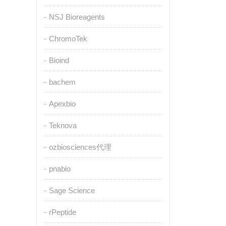
NSJ Bioreagents
ChromoTek
Bioind
bachem
Apexbio
Teknova
ozbiosciences代理
pnabio
Sage Science
rPeptide