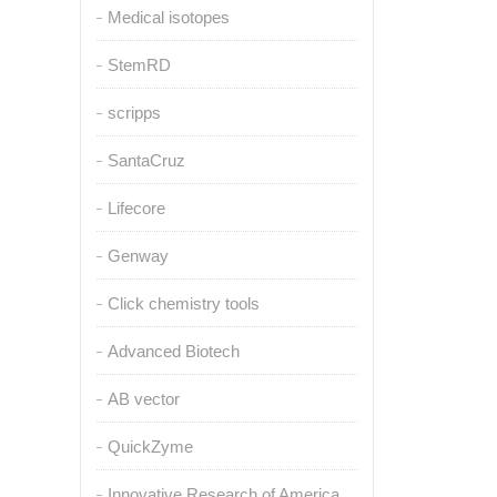
Medical isotopes
StemRD
scripps
SantaCruz
Lifecore
Genway
Click chemistry tools
Advanced Biotech
AB vector
QuickZyme
Innovative Research of America