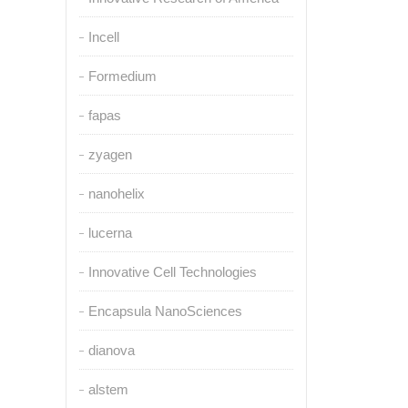
Incell
Formedium
fapas
zyagen
nanohelix
lucerna
Innovative Cell Technologies
Encapsula NanoSciences
dianova
alstem