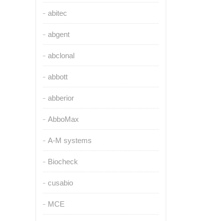
abitec
abgent
abclonal
abbott
abberior
AbboMax
A-M systems
Biocheck
cusabio
MCE