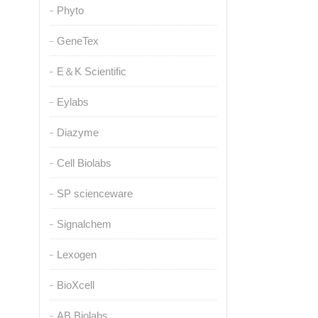
Phyto
GeneTex
E＆K Scientific
Eylabs
Diazyme
Cell Biolabs
SP scienceware
Signalchem
Lexogen
BioXcell
AB Biolabs