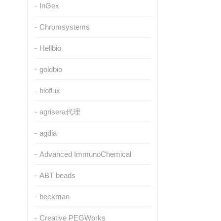
InGex
Chromsystems
Hellbio
goldbio
bioflux
agrisera代理
agdia
Advanced ImmunoChemical
ABT beads
beckman
Creative PEGWorks