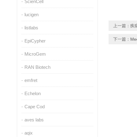
ScienCell
lucigen
上一篇：
疾
listlabs
下一篇：
Me
EpiCypher
MicroGem
RAN Biotech
emfret
Echelon
Cape Cod
aves labs
aqix