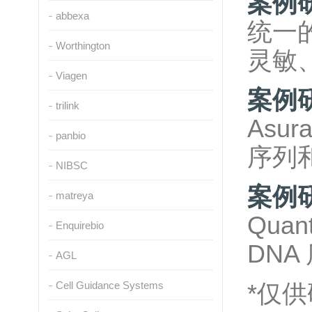
案例研究
abbexa
统一
Worthington
灵敏
Viagen
案例
trilink
Asu
panbio
序列和
NIBSC
案例
matreya
Quan
Enquirebio
DNA
AGL
Cell Guidance Systems
*仅