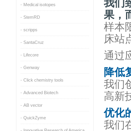
我们
Medical isotopes
果，
StemRD
样本
scripps
床站
SantaCruz
通过
Lifecore
Genway
降低
Click chemistry tools
我们
Advanced Biotech
高新
AB vector
优化
QuickZyme
我们
Innovative Research of America