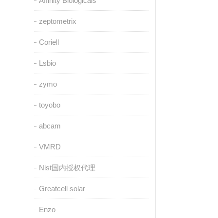
Affinity Biologicals
zeptometrix
Coriell
Lsbio
zymo
toyobo
abcam
VMRD
Nist国内授权代理
Greatcell solar
Enzo