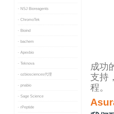
NSJ Bioreagents
ChromoTek
Bioind
bachem
Apexbio
Teknova
成功
ozbiosciences代理
支持
程。
pnabio
Sage Science
Asu
rPeptide