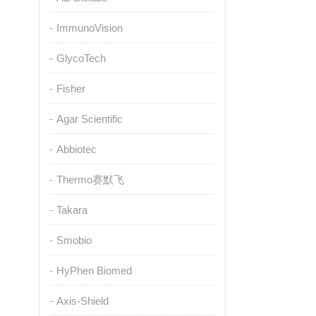
ImmunoVision
GlycoTech
Fisher
Agar Scientific
Abbiotec
Thermo赛默飞
Takara
Smobio
HyPhen Biomed
Axis-Shield