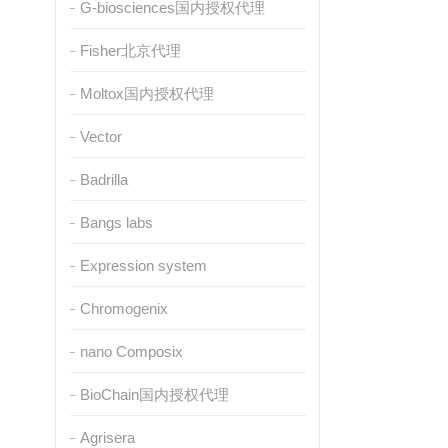
G-biosciences国内授权代理
Fisher北京代理
Moltox国内授权代理
Vector
Badrilla
Bangs labs
Expression system
Chromogenix
nano Composix
BioChain国内授权代理
Agrisera