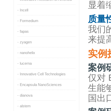
显着
Incell
质量
Formedium
我们的
fapas
来提
zyagen
实例
nanohelix
lucerna
案例研
Innovative Cell Technologies
仅对 
Encapsula NanoSciences
生能够
dianova
国出
alstem