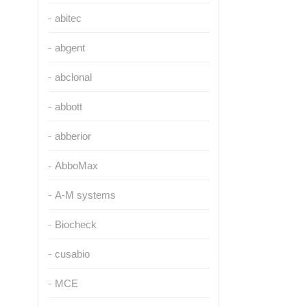
abitec
abgent
abclonal
abbott
abberior
AbboMax
A-M systems
Biocheck
cusabio
MCE