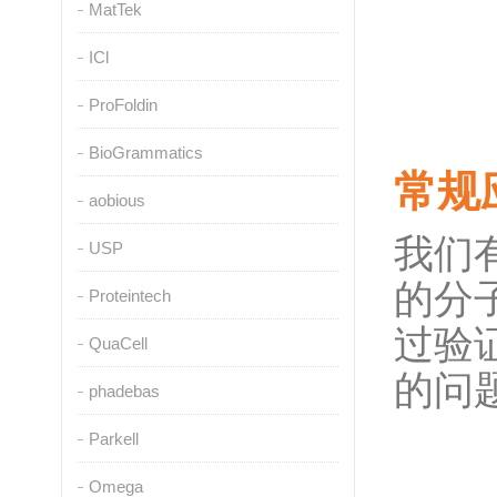
MatTek
ICl
ProFoldin
BioGrammatics
常规
aobious
我们
USP
的分
Proteintech
过验
QuaCell
的问
phadebas
Parkell
Omega