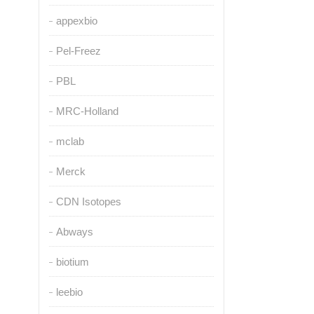
appexbio
Pel-Freez
PBL
MRC-Holland
mclab
Merck
CDN Isotopes
Abways
biotium
leebio