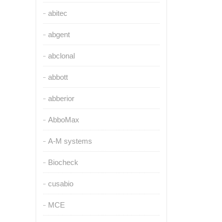
abitec
abgent
abclonal
abbott
abberior
AbboMax
A-M systems
Biocheck
cusabio
MCE