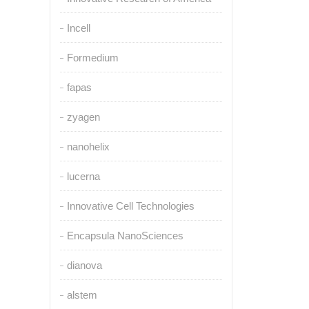
Incell
Formedium
fapas
zyagen
nanohelix
lucerna
Innovative Cell Technologies
Encapsula NanoSciences
dianova
alstem