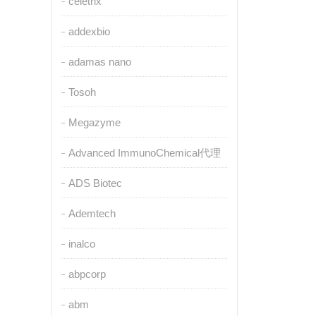
celetrix
addexbio
adamas nano
Tosoh
Megazyme
Advanced ImmunoChemical代理
ADS Biotec
Ademtech
inalco
abpcorp
abm