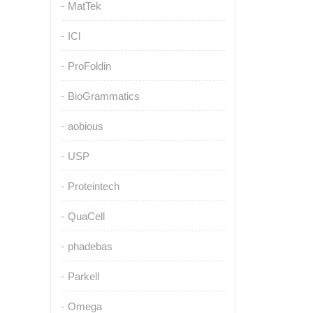
MatTek
ICl
ProFoldin
BioGrammatics
aobious
USP
Proteintech
QuaCell
phadebas
Parkell
Omega