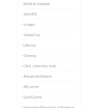
Medical isotopes
StemRD
scripps
SantaCruz
Lifecore
Genway
Click chemistry tools
Advanced Biotech
AB vector
QuickZyme
Innovative Research of America