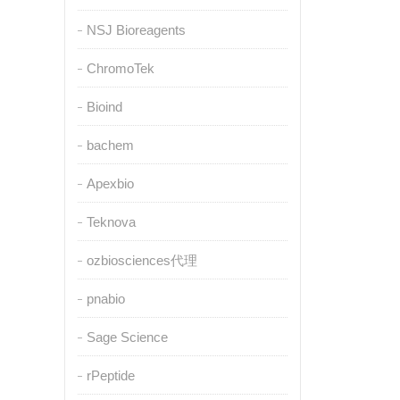
NSJ Bioreagents
ChromoTek
Bioind
bachem
Apexbio
Teknova
ozbiosciences代理
pnabio
Sage Science
rPeptide