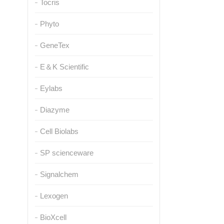
Tocris
Phyto
GeneTex
E＆K Scientific
Eylabs
Diazyme
Cell Biolabs
SP scienceware
Signalchem
Lexogen
BioXcell