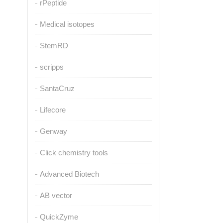
rPeptide
Medical isotopes
StemRD
scripps
SantaCruz
Lifecore
Genway
Click chemistry tools
Advanced Biotech
AB vector
QuickZyme