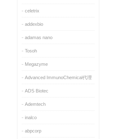
celetrix
addexbio
adamas nano
Tosoh
Megazyme
Advanced ImmunoChemical代理
ADS Biotec
Ademtech
inalco
abpcorp