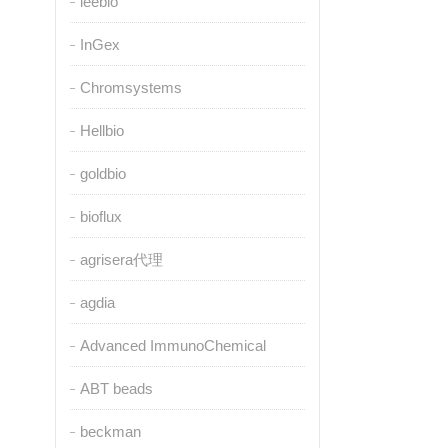
leebio
InGex
Chromsystems
Hellbio
goldbio
bioflux
agrisera代理
agdia
Advanced ImmunoChemical
ABT beads
beckman