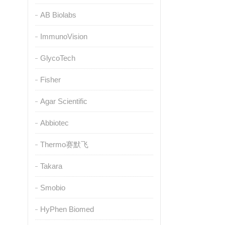
AB Biolabs
ImmunoVision
GlycoTech
Fisher
Agar Scientific
Abbiotec
Thermo赛默飞
Takara
Smobio
HyPhen Biomed