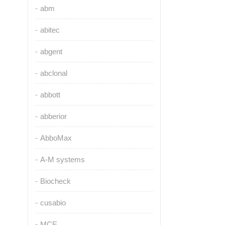
abm
abitec
abgent
abclonal
abbott
abberior
AbboMax
A-M systems
Biocheck
cusabio
MCE