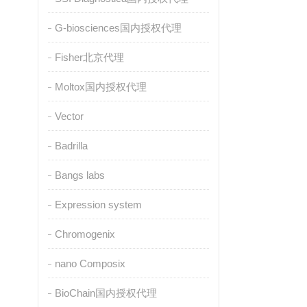
G-biosciences国内授权代理
Fisher北京代理
Moltox国内授权代理
Vector
Badrilla
Bangs labs
Expression system
Chromogenix
nano Composix
BioChain国内授权代理