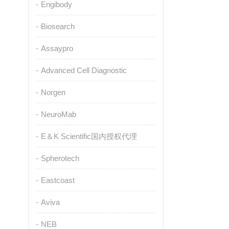
Engibody
Biosearch
Assaypro
Advanced Cell Diagnostic
Norgen
NeuroMab
E＆K Scientific国内授权代理
Spherotech
Eastcoast
Aviva
NEB