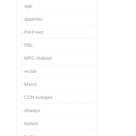
aqix
appexbio
Pel-Freez
PBL
MRC-Holland
mclab
Merck
CDN Isotopes
Abways
biotium