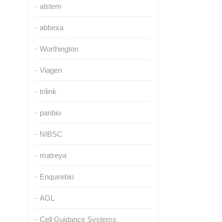
alstem
abbexa
Worthington
Viagen
trilink
panbio
NIBSC
matreya
Enquirebio
AGL
Cell Guidance Systems