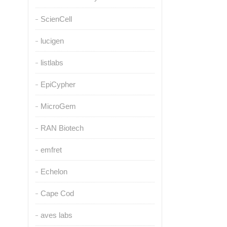
ScienCell
lucigen
listlabs
EpiCypher
MicroGem
RAN Biotech
emfret
Echelon
Cape Cod
aves labs