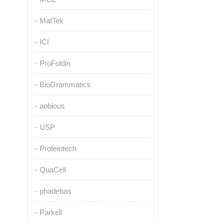
MatTek
ICl
ProFoldin
BioGrammatics
aobious
USP
Proteintech
QuaCell
phadebas
Parkell