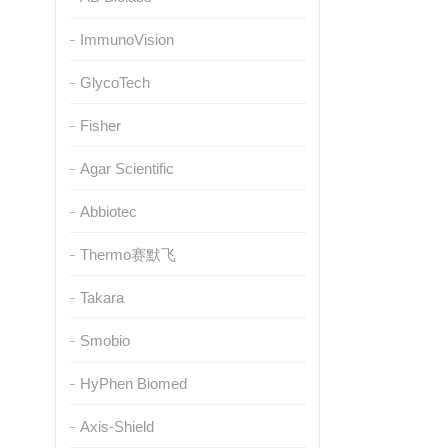
ImmunoVision
GlycoTech
Fisher
Agar Scientific
Abbiotec
Thermo赛默飞
Takara
Smobio
HyPhen Biomed
Axis-Shield