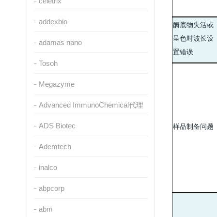
celetrix
addexbio
酶底物失活或
呈色时波长设
adamas nano
置错误
Tosoh
Megazyme
Advanced ImmunoChemical代理
ADS Biotec
样品制备问题
Ademtech
inalco
abpcorp
abm