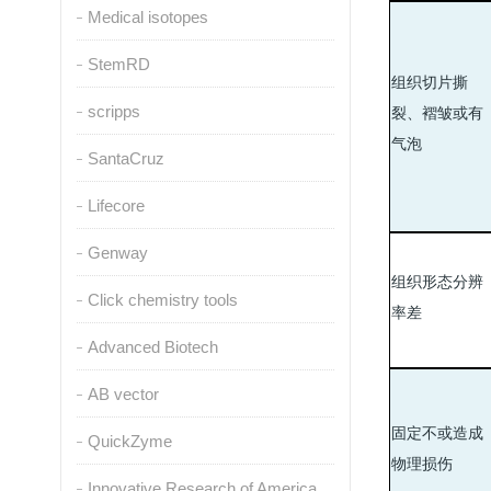
Medical isotopes
StemRD
组织切片撕
scripps
裂、褶皱或有
气泡
SantaCruz
Lifecore
Genway
组织形态分辨
Click chemistry tools
率差
Advanced Biotech
AB vector
固定不或造成
QuickZyme
物理损伤
Innovative Research of America