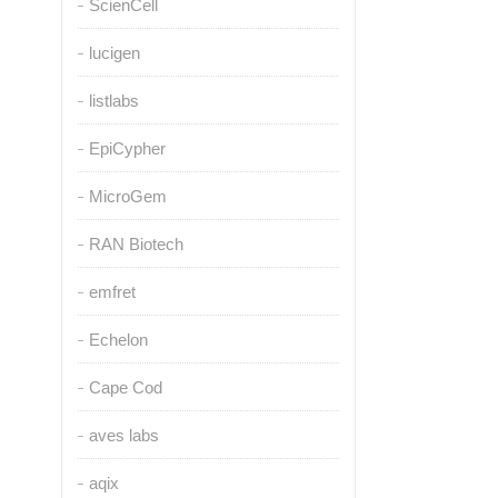
ScienCell
lucigen
listlabs
EpiCypher
MicroGem
RAN Biotech
emfret
Echelon
Cape Cod
aves labs
aqix