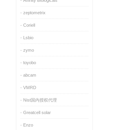
Affinity Biologicals
zeptometrix
Coriell
Lsbio
zymo
toyobo
abcam
VMRD
Nist国内授权代理
Greatcell solar
Enzo