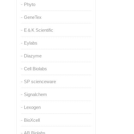
Phyto
GeneTex
E＆K Scientific
Eylabs
Diazyme
Cell Biolabs
SP scienceware
Signalchem
Lexogen
BioXcell
AB Biolabs