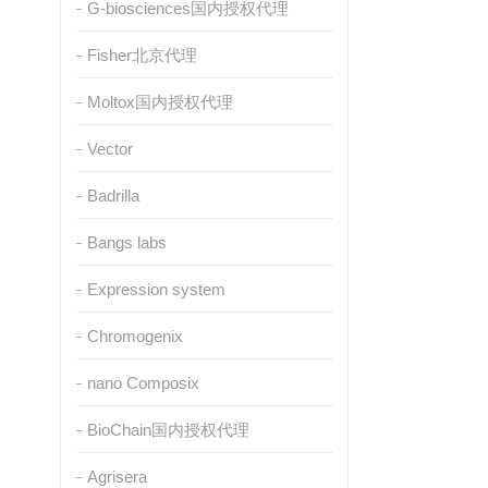
G-biosciences国内授权代理
Fisher北京代理
Moltox国内授权代理
Vector
Badrilla
Bangs labs
Expression system
Chromogenix
nano Composix
BioChain国内授权代理
Agrisera