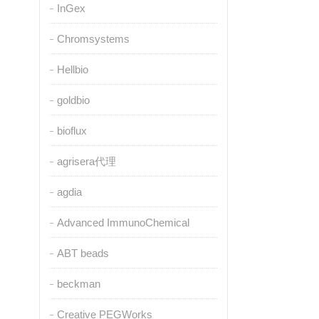
InGex
Chromsystems
Hellbio
goldbio
bioflux
agrisera代理
agdia
Advanced ImmunoChemical
ABT beads
beckman
Creative PEGWorks