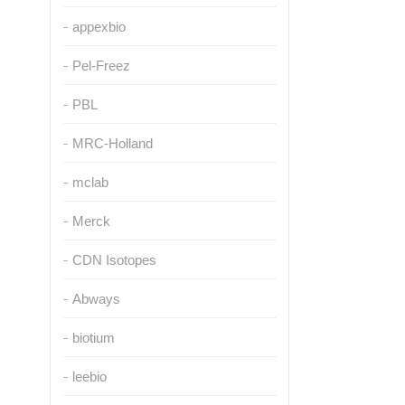
appexbio
Pel-Freez
PBL
MRC-Holland
mclab
Merck
CDN Isotopes
Abways
biotium
leebio