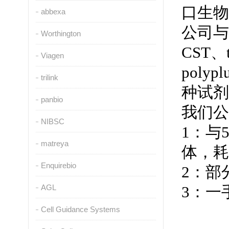
口生物
abbexa
公司与
Worthington
CST、t
Viagen
poly
trilink
种试剂
panbio
我们公
NIBSC
1：与
matreya
体，耗
Enquirebio
2：部
AGL
3：一
Cell Guidance Systems