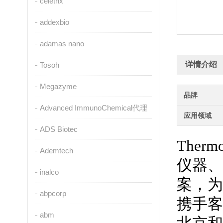
celetrix
addexbio
adamas nano
详情介绍
Tosoh
Megazyme
品牌
Advanced ImmunoChemical代理
应用领域
ADS Biotec
Ther
Ademtech
仪器、
inalco
案，为
abpcorp
携手客
abm