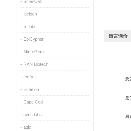
ScienCell
lucigen
listlabs
留言询价
EpiCypher
MicroGem
RAN Biotech
emfret
您
Echelon
您
Cape Cod
aves labs
联
aqix