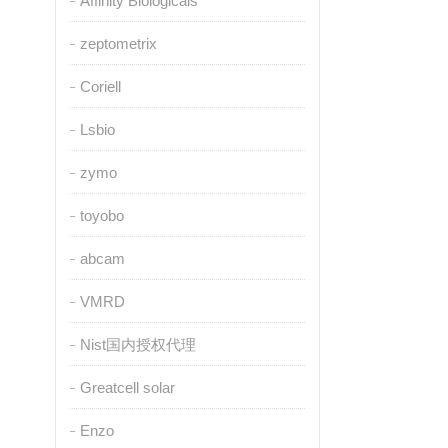
Affinity Biologicals
zeptometrix
Coriell
Lsbio
zymo
toyobo
abcam
VMRD
Nist国内授权代理
Greatcell solar
Enzo