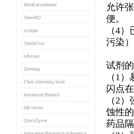
允许张
Medical isotopes
便。
StemRD
（4）
scripps
污染）
SantaCruz
Lifecore
试剂的
Genway
（1）
Click chemistry tools
闪点在
Advanced Biotech
（2）
AB vector
蚀性的
QuickZyme
药品隔
Innovative Research of America