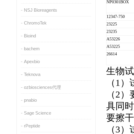
NP0301BOX
NSJ Bioreagents
12347-750
ChromoTek
23225
23235
Bioind
A53226
A53225
bachem
26614
Apexbio
生物试
Teknova
（1）
ozbiosciences代理
（2）
pnabio
具同时
Sage Science
要擦干
rPeptide
（3）