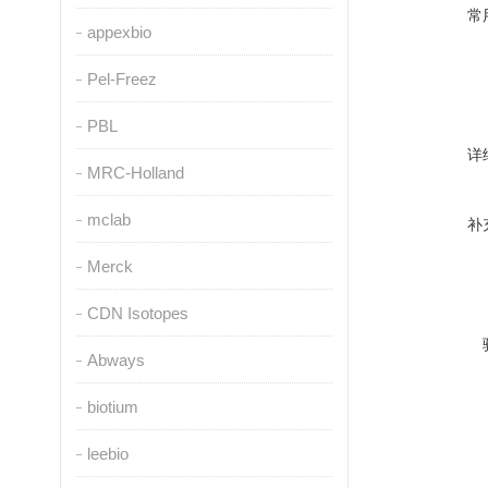
常
appexbio
Pel-Freez
PBL
详
MRC-Holland
mclab
补
Merck
CDN Isotopes
Abways
biotium
leebio