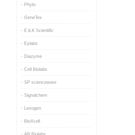
Phyto
GeneTex
E＆K Scientific
Eylabs
Diazyme
Cell Biolabs
SP scienceware
Signalchem
Lexogen
BioXcell
AB Biolabs