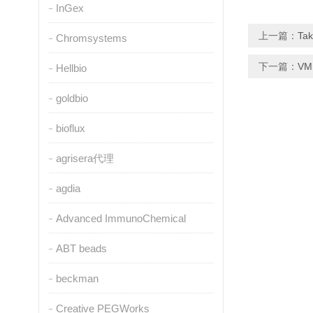
InGex
上一篇：
Ta
Chromsystems
下一篇：
V
Hellbio
goldbio
bioflux
agrisera代理
agdia
Advanced ImmunoChemical
ABT beads
beckman
Creative PEGWorks