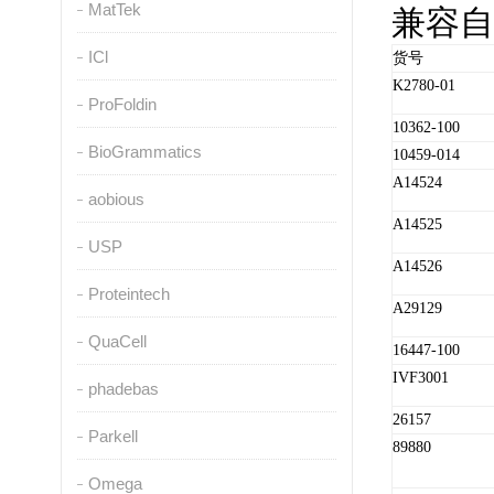
MatTek
兼容自
ICl
货号
K2780-01
ProFoldin
10362-100
BioGrammatics
10459-014
A14524
aobious
A14525
USP
A14526
Proteintech
A29129
QuaCell
16447-100
IVF3001
phadebas
26157
Parkell
89880
Omega