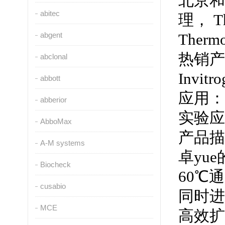
北京和
abitec
理， T
abgent
Ther
热销产
abclonal
Invit
abbott
应用：
abberior
实验应
AbboMax
产品描
A-M systems
卓yu
Biocheck
60℃
cusabio
同时进
MCE
高效扩