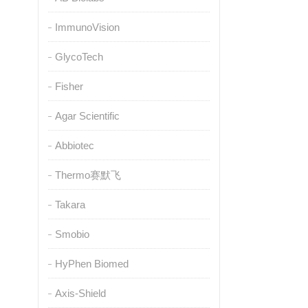
ImmunoVision
GlycoTech
Fisher
Agar Scientific
Abbiotec
Thermo赛默飞
Takara
Smobio
HyPhen Biomed
Axis-Shield