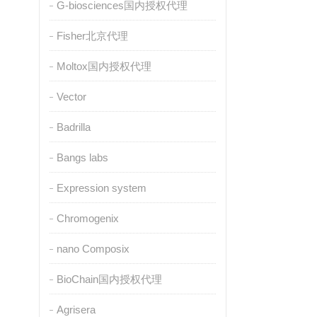
G-biosciences国内授权代理
Fisher北京代理
Moltox国内授权代理
Vector
Badrilla
Bangs labs
Expression system
Chromogenix
nano Composix
BioChain国内授权代理
Agrisera