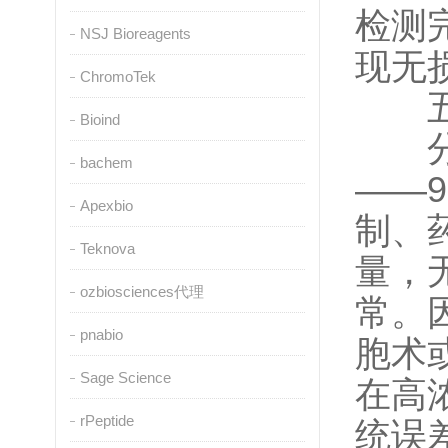
检测
NSJ Bioreagents
现无
ChromoTek
五、
Bioind
分光
bachem
——
Apexbio
制、
Teknova
量，
ozbiosciences代理
常。
pnabio
胞术
Sage Science
在高
rPeptide
统误