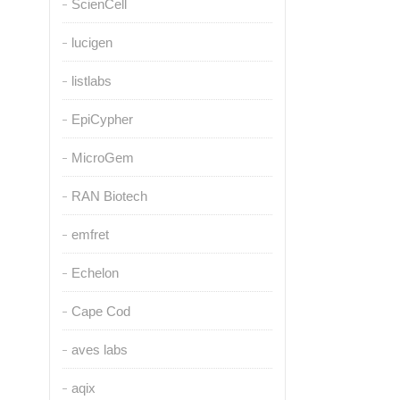
ScienCell
lucigen
listlabs
EpiCypher
MicroGem
RAN Biotech
emfret
Echelon
Cape Cod
aves labs
aqix