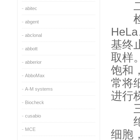
二
abitec
检测
abgent
He
abclonal
基终
abbott
取样
abberior
饱和
AbboMax
常将
A-M systems
进行
Biocheck
三
cusabio
绝对
MCE
细胞