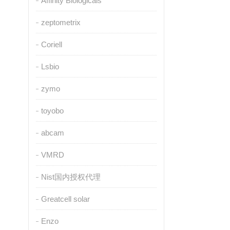
Affinity Biologicals
zeptometrix
Coriell
Lsbio
zymo
toyobo
abcam
VMRD
Nist国内授权代理
Greatcell solar
Enzo