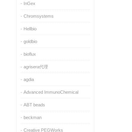
InGex
Chromsystems
Hellbio
goldbio
bioflux
agrisera代理
agdia
Advanced ImmunoChemical
ABT beads
beckman
Creative PEGWorks