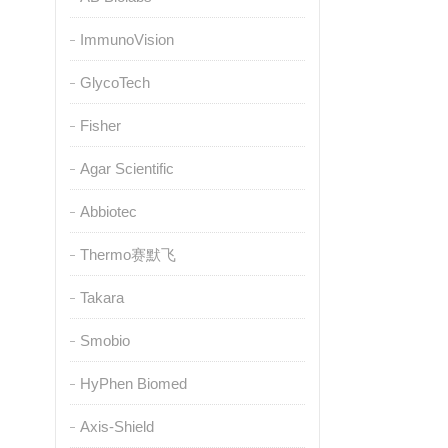
ImmunoVision
GlycoTech
Fisher
Agar Scientific
Abbiotec
Thermo赛默飞
Takara
Smobio
HyPhen Biomed
Axis-Shield