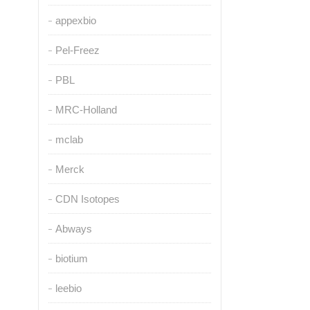
appexbio
Pel-Freez
PBL
MRC-Holland
mclab
Merck
CDN Isotopes
Abways
biotium
leebio