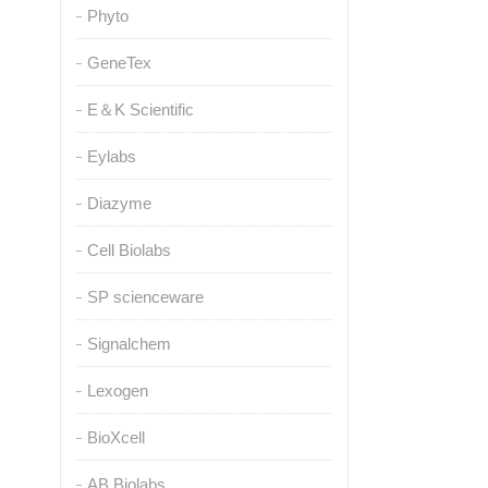
Phyto
GeneTex
E＆K Scientific
Eylabs
Diazyme
Cell Biolabs
SP scienceware
Signalchem
Lexogen
BioXcell
AB Biolabs