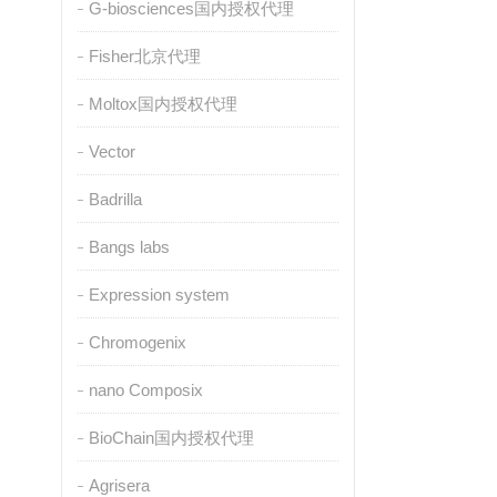
G-biosciences国内授权代理
Fisher北京代理
Moltox国内授权代理
Vector
Badrilla
Bangs labs
Expression system
Chromogenix
nano Composix
BioChain国内授权代理
Agrisera