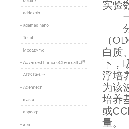
celetrix
实验
addexbio
一
adamas nano
分光
（O
Tosoh
白质
Megazyme
下，
Advanced ImmunoChemical代理
浮培
ADS Biotec
为该
Ademtech
培养
inalco
或C
abpcorp
量。
abm