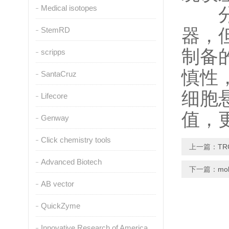
Medical isotopes
分光
StemRD
器，
制备
scripps
慎性
SantaCruz
细胞
Lifecore
值，
Genway
Click chemistry tools
上一篇：
T
Advanced Biotech
下一篇：
m
AB vector
QuickZyme
Innovative Research of America