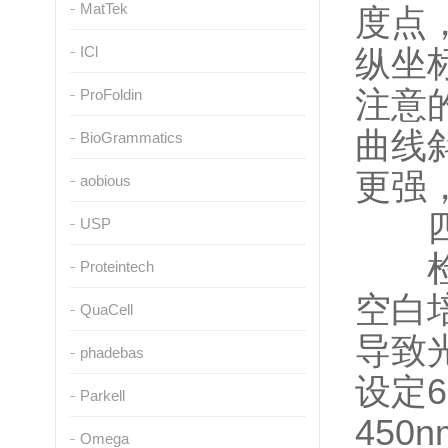
MatTek
度点
ICl
纵坐
注意
ProFoldin
曲线
BioGrammatics
更强
aobious
四、
USP
检测
Proteintech
空白
QuaCell
导致
phadebas
设定6
Parkell
45
Omega