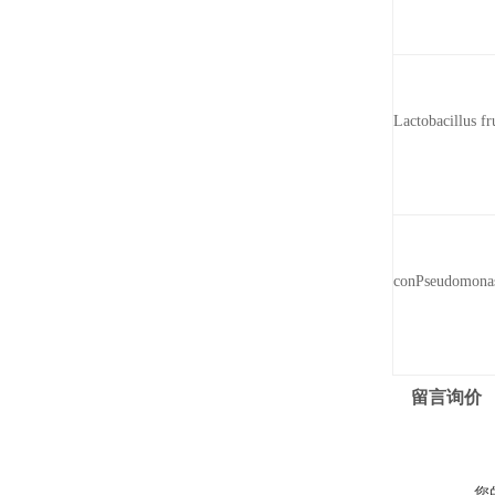
Lactobacillus fr
conPseudomonas
留言询价
您