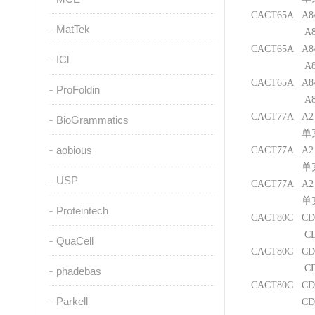
CACT65A
A8
MatTek
A8
CACT65A
A8
ICl
A8
CACT65A
A8
ProFoldin
A8
CACT77A
A2
BioGrammatics
单
aobious
CACT77A
A2
单
USP
CACT77A
A2
单
Proteintech
CACT80C
CD
CD
QuaCell
CACT80C
CD
CD
phadebas
CACT80C
CD
Parkell
CD