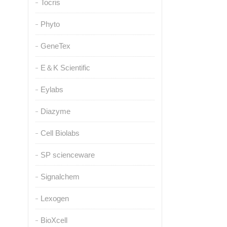
Tocris
Phyto
GeneTex
E＆K Scientific
Eylabs
Diazyme
Cell Biolabs
SP scienceware
Signalchem
Lexogen
BioXcell