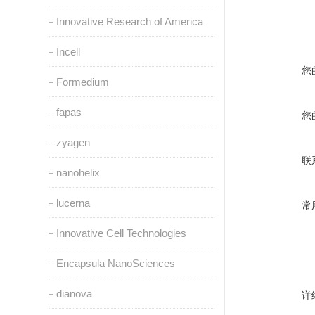
Innovative Research of America
Incell
您
Formedium
fapas
您
zyagen
联
nanohelix
lucerna
常
Innovative Cell Technologies
Encapsula NanoSciences
dianova
详