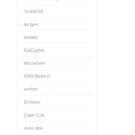
ScienCell
lucigen
listlabs
EpiCypher
MicroGem
RAN Biotech
emfret
Echelon
Cape Cod
aves labs