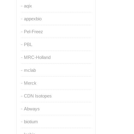
aqix
appexbio
Pel-Freez
PBL
MRC-Holland
mclab
Merck
CDN Isotopes
Abways
biotium