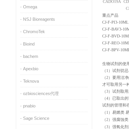
CADO19A
CD
Omega
CD
重点产品
NSJ Bioreagents
CJ-F-PI3-10ML 
CJ-F-BAV3-10M
ChromoTek
CJ-F-BVD-10ML
CJ-F-REO-10ML
Bioind
CJ-F-BPV-10ML
bachem
生物试剂的使
Apexbio
（
1
）试剂切忌
（
2
）要用洁净
Teknova
才可取用另一
（
3
）试剂取用
ozbiosciences代理
（
4
）已取出的
试剂的管理和
pnabio
（
1
）易燃类
Sage Science
（
2
）强腐蚀类
（
3
）强氧化剂