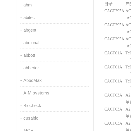
目录
产
abm
CACT295A
AC
abitec
AC
CACT295A
AC
abgent
AC
CACT295A
AC
abclonal
AC
CACT61A
Tc
abbott
Tc
CACT61A
Tc
abberior
Tc
AbboMax
CACT61A
Tc
Tc
A-M systems
CACT63A
A2
单
Biocheck
CACT63A
A2
单
cusabio
CACT63A
A2
MCE
单