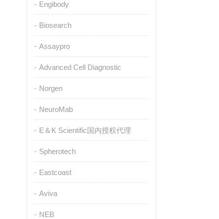
Engibody
Biosearch
Assaypro
Advanced Cell Diagnostic
Norgen
NeuroMab
E＆K Scientific国内授权代理
Spherotech
Eastcoast
Aviva
NEB