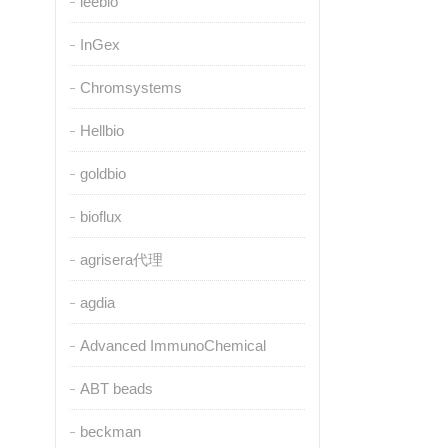
leebio
InGex
Chromsystems
Hellbio
goldbio
bioflux
agrisera代理
agdia
Advanced ImmunoChemical
ABT beads
beckman