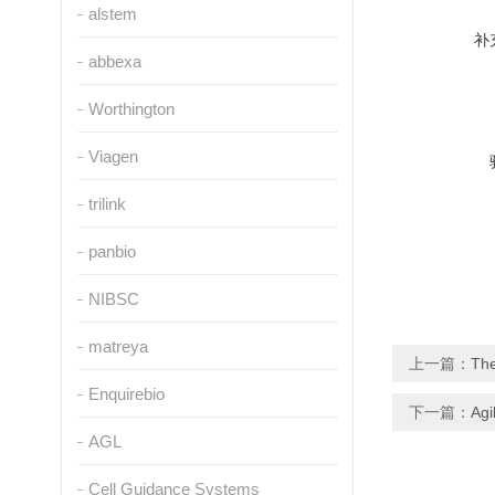
alstem
补
abbexa
Worthington
Viagen
trilink
panbio
NIBSC
matreya
上一篇：
Th
Enquirebio
下一篇：
Ag
AGL
Cell Guidance Systems