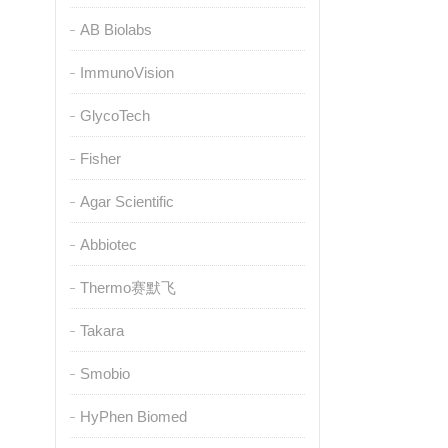
AB Biolabs
ImmunoVision
GlycoTech
Fisher
Agar Scientific
Abbiotec
Thermo赛默飞
Takara
Smobio
HyPhen Biomed