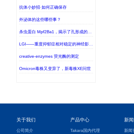
抗体小妙招·如何正确保存
外泌体的这些哪些事？
杀虫蛋白 Mpf2Ba1，揭示了孔形成的关键分子机制
LGI——重度抑郁症相对稳定的神经影像学标志物
creative-enzymes 荧光酶的测定
Omicron毒株又变异了，新毒株XE问世
关于我们
产品中心
新闻
公司简介
Takara国内代理
新闻