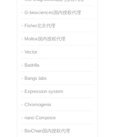
G-biosciences国内授权代理
Fisher北京代理
Moltox国内授权代理
Vector
Badrilla
Bangs labs
Expression system
Chromogenix
nano Composix
BioChain国内授权代理