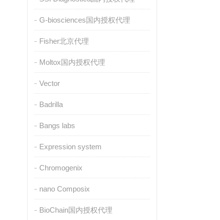
G-biosciences国内授权代理
Fisher北京代理
Moltox国内授权代理
Vector
Badrilla
Bangs labs
Expression system
Chromogenix
nano Composix
BioChain国内授权代理