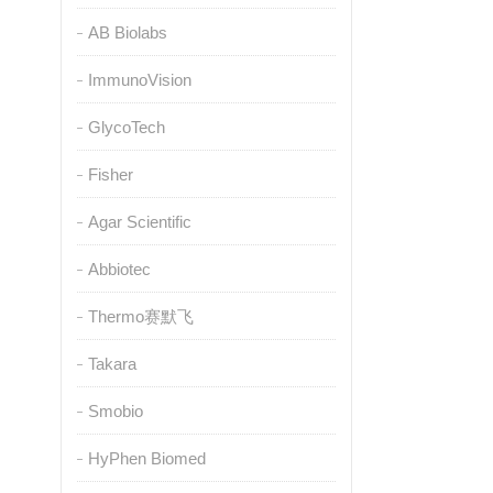
AB Biolabs
ImmunoVision
GlycoTech
Fisher
Agar Scientific
Abbiotec
Thermo赛默飞
Takara
Smobio
HyPhen Biomed