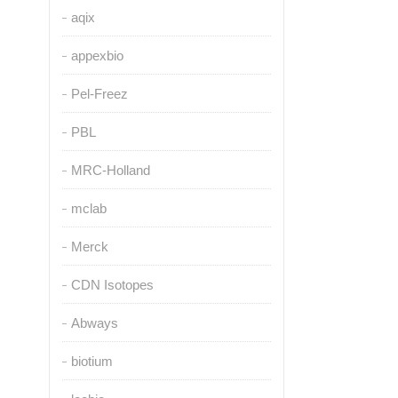
aqix
appexbio
Pel-Freez
PBL
MRC-Holland
mclab
Merck
CDN Isotopes
Abways
biotium