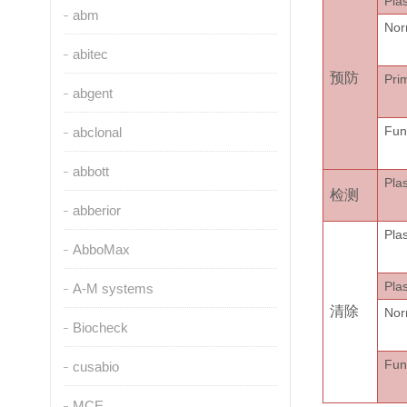
Pla
abm
Nor
abitec
预防
Pri
abgent
Fun
abclonal
abbott
Pla
检测
abberior
Pla
AbboMax
Pla
A-M systems
清除
No
Biocheck
Fun
cusabio
MCE