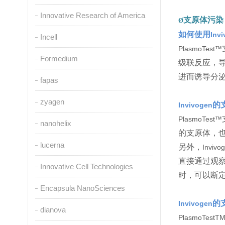
Innovative Research of America
支原体污染
Ø
如何使用
Inv
Incell
PlasmoTest™
Formedium
级联反应，
进而诱导分
fapas
zyagen
的
Invivogen
PlasmoTest™
nanohelix
的支原体，
lucerna
另外，
Invivo
直接通过观
Innovative Cell Technologies
时，可以断
Encapsula NanoSciences
的
Invivogen
dianova
PlasmoTestT