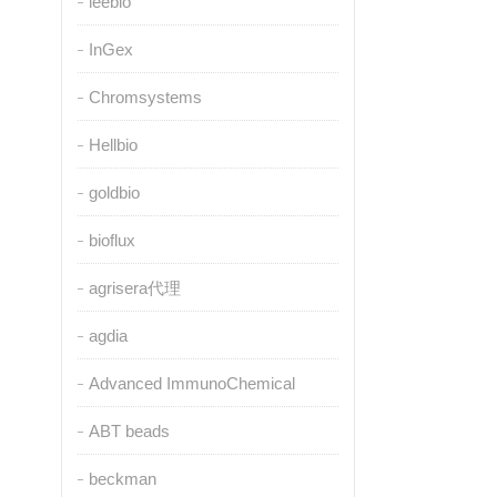
leebio
InGex
Chromsystems
Hellbio
goldbio
bioflux
agrisera代理
agdia
Advanced ImmunoChemical
ABT beads
beckman