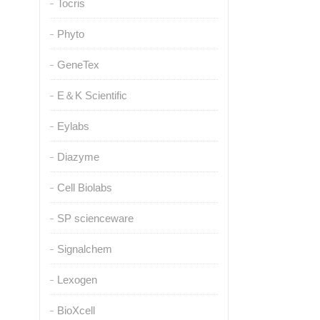
Tocris
Phyto
GeneTex
E＆K Scientific
Eylabs
Diazyme
Cell Biolabs
SP scienceware
Signalchem
Lexogen
BioXcell