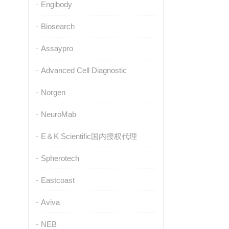
Engibody
Biosearch
Assaypro
Advanced Cell Diagnostic
Norgen
NeuroMab
E＆K Scientific国内授权代理
Spherotech
Eastcoast
Aviva
NEB