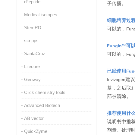
rPeptide
子传播。
Medical isotopes
细胞培养过
StemRD
可以的，
Fun
scripps
可
Fungin™
SantaCruz
可以的，
Fun
Lifecore
已经使用
Fun
Genway
建议
Invivogen
基，之后取
1
Click chemistry tools
部被清除。
Advanced Biotech
推荐使用什
AB vector
说明书中推
剂量。处理
QuickZyme