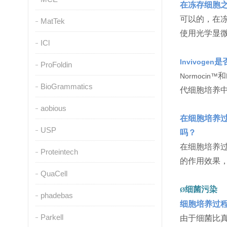
在冻存细胞
可以的，在
MatTek
使用光学显
ICl
是
Invivogen
ProFoldin
和
Normocin™
BioGrammatics
代细胞培养
aobious
在细胞培养
USP
吗？
在细胞培养
Proteintech
的作用效果
QuaCell
细菌污染
Ø
phadebas
细胞培养过
Parkell
由于细菌比