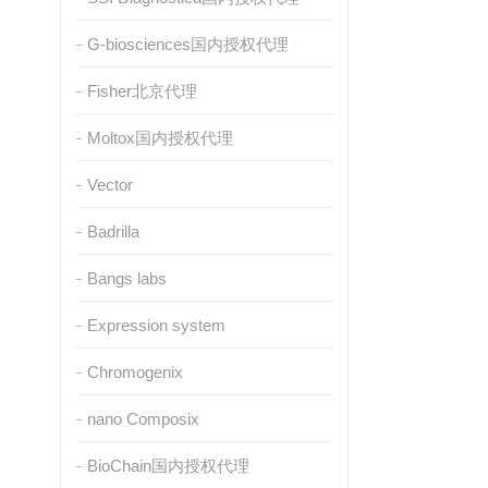
G-biosciences国内授权代理
Fisher北京代理
Moltox国内授权代理
Vector
Badrilla
Bangs labs
Expression system
Chromogenix
nano Composix
BioChain国内授权代理