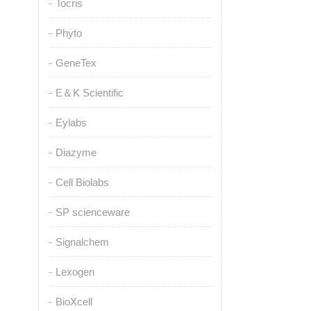
Tocris
Phyto
GeneTex
E＆K Scientific
Eylabs
Diazyme
Cell Biolabs
SP scienceware
Signalchem
Lexogen
BioXcell