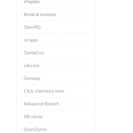
rPeptide
Medical isotopes
StemRD
scripps
SantaCruz
Lifecore
Genway
Click chemistry tools
Advanced Biotech
AB vector
QuickZyme