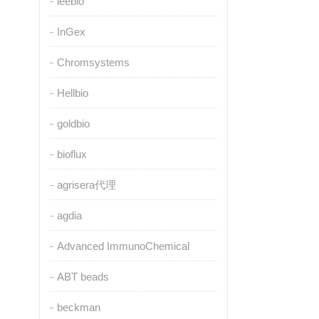
leebio
InGex
Chromsystems
Hellbio
goldbio
bioflux
agrisera代理
agdia
Advanced ImmunoChemical
ABT beads
beckman