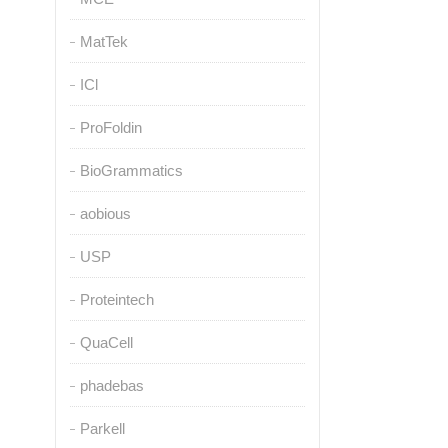
MatTek
ICl
ProFoldin
BioGrammatics
aobious
USP
Proteintech
QuaCell
phadebas
Parkell