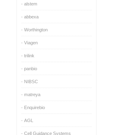
alstem
abbexa
Worthington
Viagen
trilink
panbio
NIBSC
matreya
Enquirebio
AGL
Cell Guidance Systems