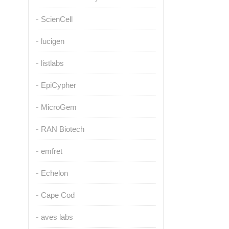
ScienCell
lucigen
listlabs
EpiCypher
MicroGem
RAN Biotech
emfret
Echelon
Cape Cod
aves labs