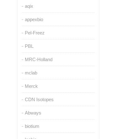
aqix
appexbio
Pel-Freez
PBL
MRC-Holland
mclab
Merck
CDN Isotopes
Abways
biotium