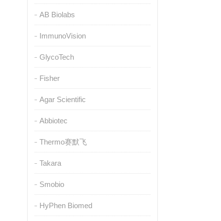
AB Biolabs
ImmunoVision
GlycoTech
Fisher
Agar Scientific
Abbiotec
Thermo赛默飞
Takara
Smobio
HyPhen Biomed