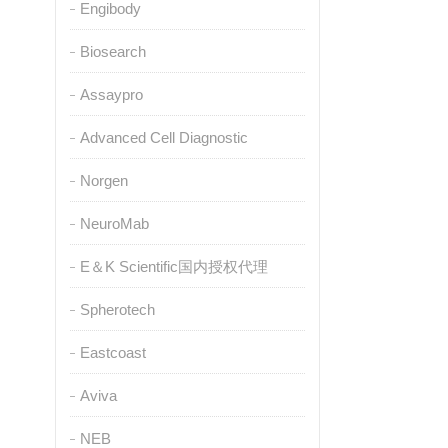
Engibody
Biosearch
Assaypro
Advanced Cell Diagnostic
Norgen
NeuroMab
E＆K Scientific国内授权代理
Spherotech
Eastcoast
Aviva
NEB