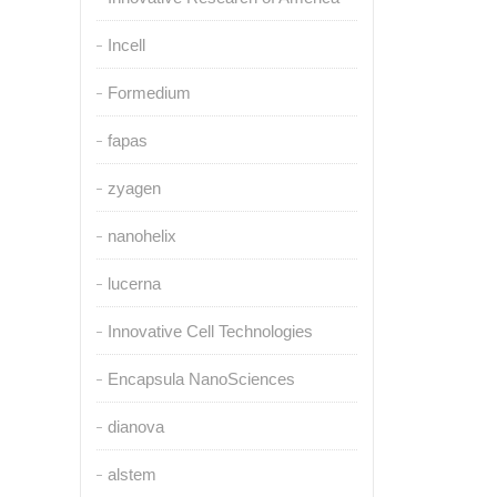
Incell
Formedium
fapas
zyagen
nanohelix
lucerna
Innovative Cell Technologies
Encapsula NanoSciences
dianova
alstem