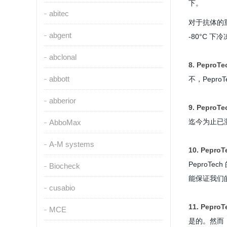
下。
abitec
对于抗体的重
abgent
-80°C 下
abclonal
8. Pep
abbott
不，Pepr
abberior
9. Pep
迄今为止已
AbboMax
A-M systems
10. Pe
PeproT
Biocheck
能保证我们
cusabio
11. Pe
MCE
是的。
然而