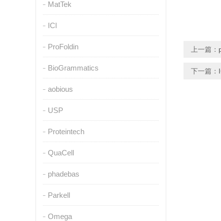
MatTek
ICl
ProFoldin
上一篇：
BioGrammatics
下一篇：
aobious
USP
Proteintech
QuaCell
phadebas
Parkell
Omega