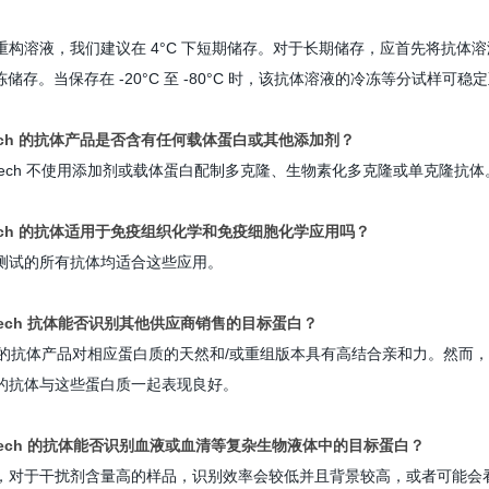
构溶液，我们建议在 4°C 下短期储存。
对于长期储存，应首先将抗体溶液
冷冻储存。
当保存在 -20°C 至 -80°C 时，该抗体溶液的冷冻等分试样可稳定
roTech 的抗体产品是否含有任何载体蛋白或其他添加剂？
oTech 不使用添加剂或载体蛋白配制多克隆、生物素化多克隆或单克隆抗
roTech 的抗体适用于免疫组织化学和免疫细胞化学应用吗？
测试的所有抗体均适合这些应用。
proTech 抗体能否识别其他供应商销售的目标蛋白？
ech 的抗体产品对相应蛋白质的天然和/或重组版本具有高结合亲和力。
然而，
的抗体与这些蛋白质一起表现良好。
proTech 的抗体能否识别血液或血清等复杂生物液体中的目标蛋白？
，对于干扰剂含量高的样品，识别效率会较低并且背景较高，或者可能会