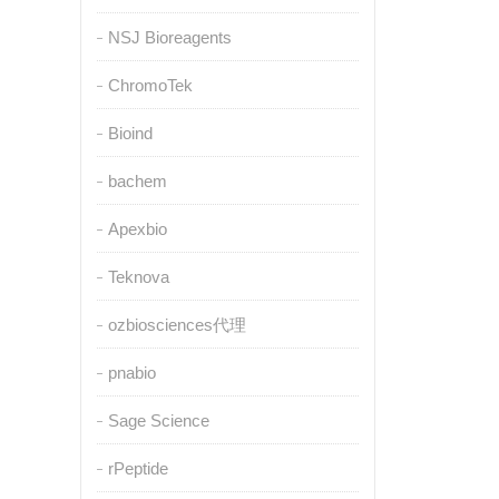
NSJ Bioreagents
ChromoTek
Bioind
bachem
Apexbio
Teknova
ozbiosciences代理
pnabio
Sage Science
rPeptide