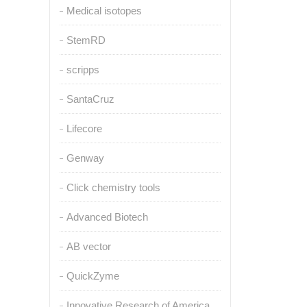
Medical isotopes
StemRD
scripps
SantaCruz
Lifecore
Genway
Click chemistry tools
Advanced Biotech
AB vector
QuickZyme
Innovative Research of America