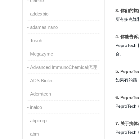
celetrix
3. 你们的
addexbio
所有多克隆
adamas nano
4. 你能
Tosoh
PeproTe
Megazyme
合。
Advanced ImmunoChemical代理
5. Pepr
如果有的话
ADS Biotec
Ademtech
6. Pepro
PeproTec
inalco
abpcorp
7. 关于
PeproTe
abm