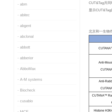
CUT&Tag
共同
abm
CUT&Tag
显示
abitec
abgent
北京和一生物作
abclonal
abbott
CUTANA
abberior
Anti-Mous
AbboMax
CUTAN
A-M systems
Anti-Rabb
CUTAN
Biocheck
CUTANA
™
Ra
cusabio
Histone H3K
MCE