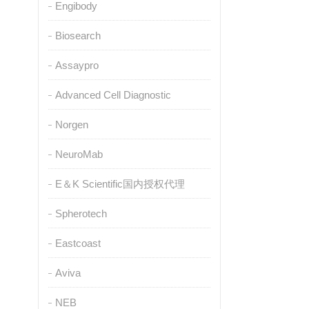
Engibody
Biosearch
Assaypro
Advanced Cell Diagnostic
Norgen
NeuroMab
E＆K Scientific国内授权代理
Spherotech
Eastcoast
Aviva
NEB