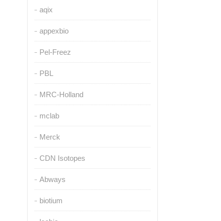
aqix
appexbio
Pel-Freez
PBL
MRC-Holland
mclab
Merck
CDN Isotopes
Abways
biotium