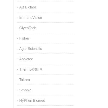
AB Biolabs
ImmunoVision
GlycoTech
Fisher
Agar Scientific
Abbiotec
Thermo赛默飞
Takara
Smobio
HyPhen Biomed