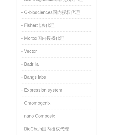
G-biosciences国内授权代理
Fisher北京代理
Moltox国内授权代理
Vector
Badrilla
Bangs labs
Expression system
Chromogenix
nano Composix
BioChain国内授权代理