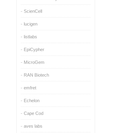
ScienCell
lucigen
listlabs
EpiCypher
MicroGem
RAN Biotech
emfret
Echelon
Cape Cod
aves labs