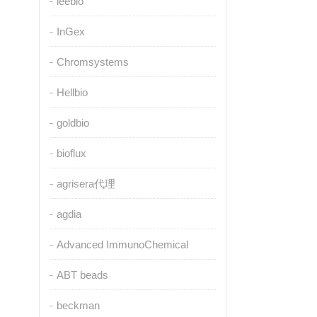
leebio
InGex
Chromsystems
Hellbio
goldbio
bioflux
agrisera代理
agdia
Advanced ImmunoChemical
ABT beads
beckman