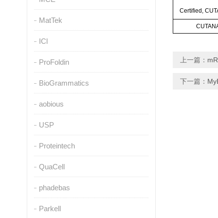
Certified, CU
MatTek
CUTAN
ICl
上一篇：
m
ProFoldin
下一篇：
My
BioGrammatics
aobious
USP
Proteintech
QuaCell
phadebas
Parkell