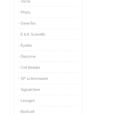
Tocris
Phyto
GeneTex
E＆K Scientific
Eylabs
Diazyme
Cell Biolabs
SP scienceware
Signalchem
Lexogen
BioXcell