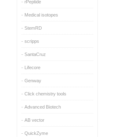
rPeptide
Medical isotopes
StemRD
scripps
SantaCruz
Lifecore
Genway
Click chemistry tools
Advanced Biotech
AB vector
QuickZyme