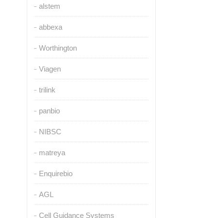
alstem
abbexa
Worthington
Viagen
trilink
panbio
NIBSC
matreya
Enquirebio
AGL
Cell Guidance Systems