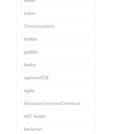
leebio
InGex
Chromsystems
Hellbio
goldbio
bioflux
agrisera代理
agdia
Advanced ImmunoChemical
ABT beads
beckman