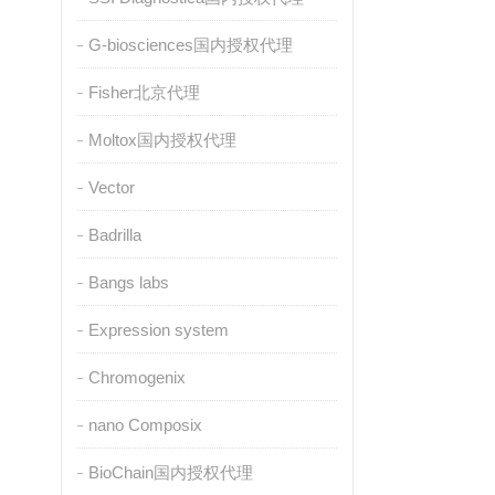
G-biosciences国内授权代理
Fisher北京代理
Moltox国内授权代理
Vector
Badrilla
Bangs labs
Expression system
Chromogenix
nano Composix
BioChain国内授权代理