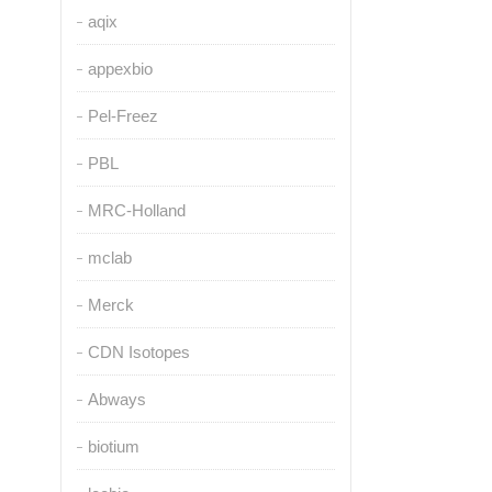
aqix
appexbio
Pel-Freez
PBL
MRC-Holland
mclab
Merck
CDN Isotopes
Abways
biotium