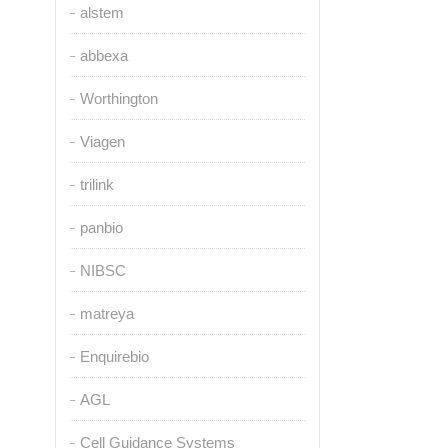
alstem
abbexa
Worthington
Viagen
trilink
panbio
NIBSC
matreya
Enquirebio
AGL
Cell Guidance Systems