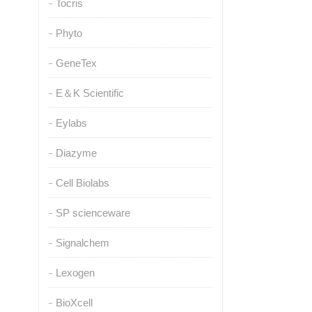
Tocris
Phyto
GeneTex
E＆K Scientific
Eylabs
Diazyme
Cell Biolabs
SP scienceware
Signalchem
Lexogen
BioXcell