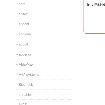
abm
证，来确
abitec
abgent
abclonal
abbott
abberior
AbboMax
A-M systems
Biocheck
cusabio
MCE