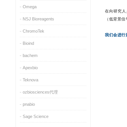
Omega
在向研究人
NSJ Bioreagents
（低背景信
ChromoTek
我们会进行
Bioind
bachem
Apexbio
Teknova
ozbiosciences代理
pnabio
Sage Science