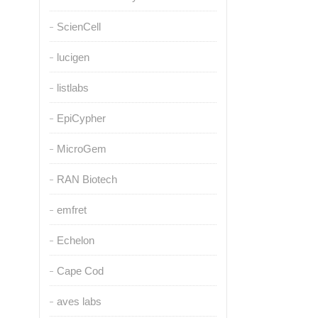
ScienCell
lucigen
listlabs
EpiCypher
MicroGem
RAN Biotech
emfret
Echelon
Cape Cod
aves labs