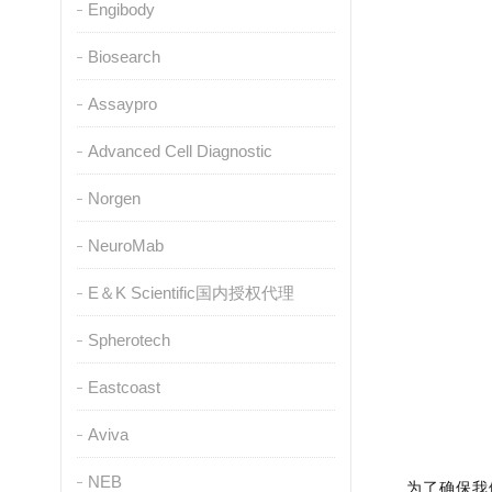
Engibody
Biosearch
Assaypro
Advanced Cell Diagnostic
Norgen
NeuroMab
E＆K Scientific国内授权代理
Spherotech
Eastcoast
Aviva
NEB
为了确保我