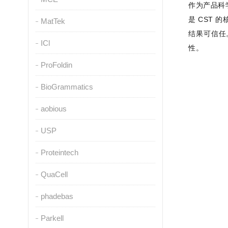
作为产品科
是 CST
MatTek
结果可信任
ICl
性。
ProFoldin
BioGrammatics
aobious
USP
Proteintech
QuaCell
phadebas
Parkell