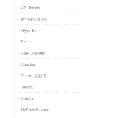
AB Biolabs
ImmunoVision
GlycoTech
Fisher
Agar Scientific
Abbiotec
Thermo赛默飞
Takara
Smobio
HyPhen Biomed