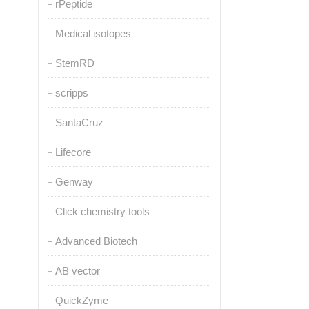
rPeptide
Medical isotopes
StemRD
scripps
SantaCruz
Lifecore
Genway
Click chemistry tools
Advanced Biotech
AB vector
QuickZyme