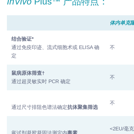
InVivo
Plus™ 产品特点：
体内单克
结合验证*
通过免疫印迹、流式细胞术或 ELISA 确
不
定
鼠病原体筛查†
不
通过超灵敏实时 PCR 确定
不
通过尺寸排阻色谱法确定
抗体聚集筛选
<2EU/毫
鲎试剂凝胶凝固法测定内
毒素