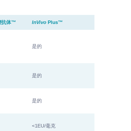
隆
抗体™
InVivo
Plus™
是的
是的
是的
克
<1EU/毫克