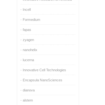
Incell
Formedium
fapas
zyagen
nanohelix
lucerna
Innovative Cell Technologies
Encapsula NanoSciences
dianova
alstem