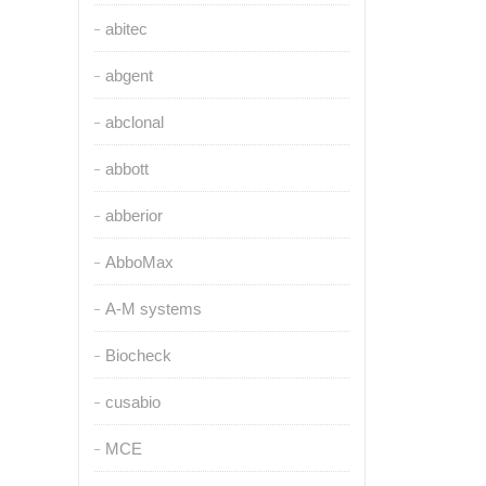
abitec
abgent
abclonal
abbott
abberior
AbboMax
A-M systems
Biocheck
cusabio
MCE