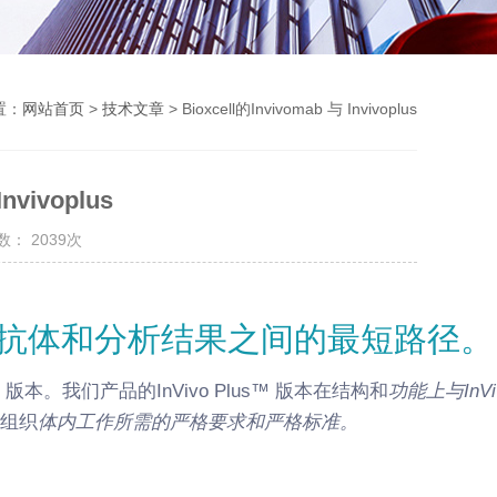
置：
网站首页
>
技术文章
> Bioxcell的Invivomab 与 Invivoplus
nvivoplus
： 2039次
抗体和分析结果之间的最短路径。
™ 版本。
我们产品的InVivo Plus™ 版本在结构和
功能上与
InV
究组织
体内工作所需的严格要求和严格标准。