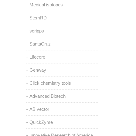
Medical isotopes
StemRD
scripps
SantaCruz
Lifecore
Genway
Click chemistry tools
Advanced Biotech
AB vector
QuickZyme
Innovative Research of America