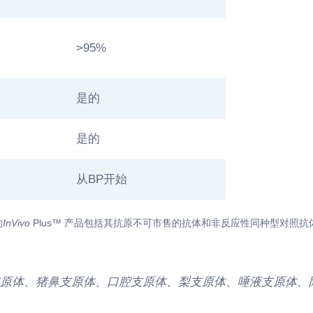
>95%
是的
是的
从BP开始
的
InVivo
Plus™ 产品包括其抗原不可市售的抗体和非反应性同种型对照抗
支原体、猪鼻支原体、口腔支原体、梨支原体、唾液支原体、