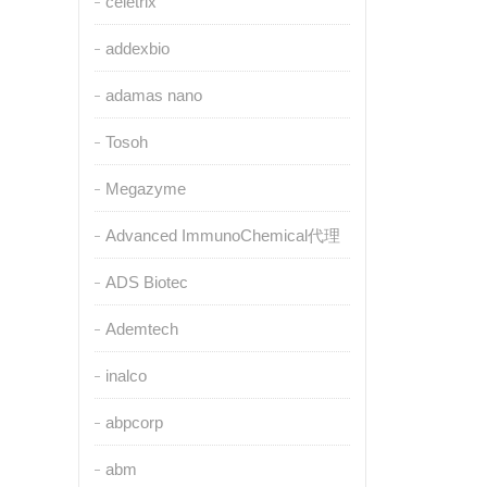
celetrix
addexbio
adamas nano
Tosoh
Megazyme
Advanced ImmunoChemical代理
ADS Biotec
Ademtech
inalco
abpcorp
abm