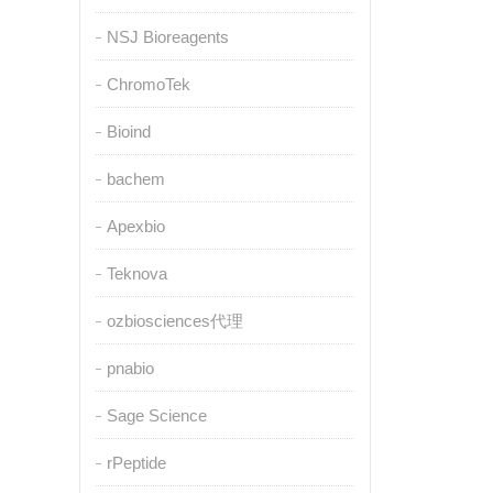
NSJ Bioreagents
ChromoTek
Bioind
bachem
Apexbio
Teknova
ozbiosciences代理
pnabio
Sage Science
rPeptide