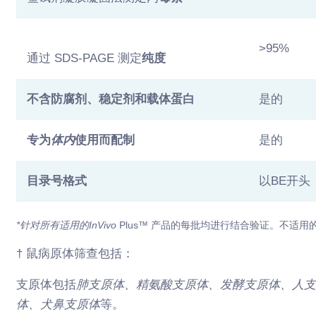
>95%
通过 SDS-PAGE 测定
纯度
不含防腐剂、稳定剂和载体蛋白
是的
专为
体内
使用而配制
是的
目录号格式
以BE开头
*针对所有适用的InVivo
Plus™ 产品的每批均进行结合验证
。
不适用
† 鼠病原体筛查包括：
支原体包括
肺支原体、精氨酸支原体、发酵支原体、人
体、犬鼻支原体
等。