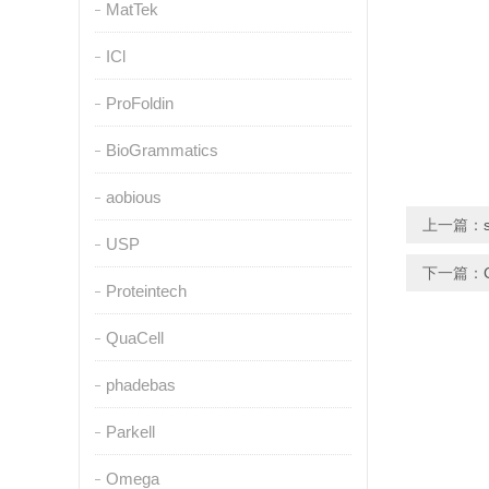
MatTek
ICl
ProFoldin
BioGrammatics
aobious
上一篇：
USP
下一篇：
Proteintech
QuaCell
phadebas
Parkell
Omega