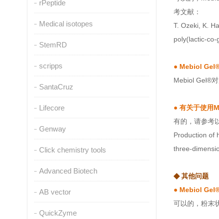
rPeptide
考文献：
Medical isotopes
T. Ozeki, K. H
poly(lactic-co
StemRD
scripps
●
Mebiol
Mebiol G
SantaCruz
Lifecore
●
有关于使用M
有的，请参考
Genway
Production of h
three-dimensio
Click chemistry tools
Advanced Biotech
◆
其他问题
●
Mebiol 
AB vector
可以的，粉末状的
QuickZyme