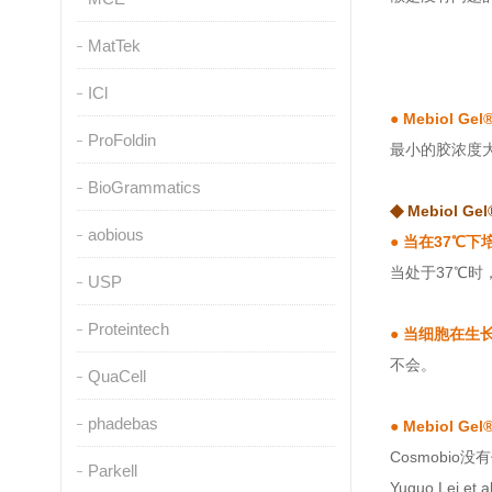
MatTek
ICl
●
Mebiol 
ProFoldin
最小的胶浓度大概
BioGrammatics
◆
Mebiol 
aobious
●
当在37℃下
当处于37℃
USP
Proteintech
●
当细胞在生
不会。
QuaCell
phadebas
●
Mebiol 
Cosmobio
Parkell
Yuguo Lei et 