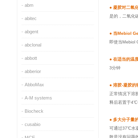
abm
●
凝胶对二氧
是的，二氧化
abitec
abgent
●
当Mebio
即使当Mebi
abclonal
abbott
●
在适当的温度
3分钟
abberior
AbboMax
●
溶胶-凝胶的
正常情况下溶胶
A-M systems
释后若置于4℃储
Biocheck
●
多大分子量
cusabio
可通过37℃水
散是没有问题
MCE