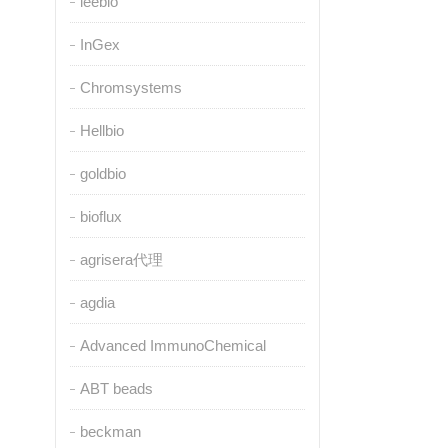
leebio
InGex
Chromsystems
Hellbio
goldbio
bioflux
agrisera代理
agdia
Advanced ImmunoChemical
ABT beads
beckman