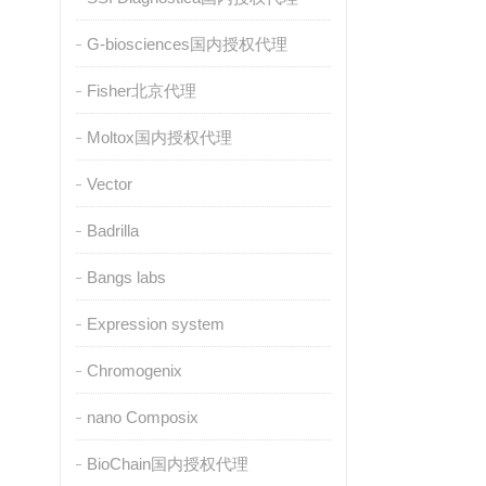
G-biosciences国内授权代理
Fisher北京代理
Moltox国内授权代理
Vector
Badrilla
Bangs labs
Expression system
Chromogenix
nano Composix
BioChain国内授权代理