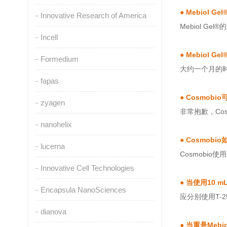
●
Mebiol 
Innovative Research of America
Mebiol G
Incell
●
Mebiol
Formedium
大约一个月的时
fapas
●
Cosmobio
zyagen
非常抱歉，Cosm
nanohelix
●
Cosmobi
lucerna
Cosmobi
Innovative Cell Technologies
●
当使用10 m
Encapsula NanoSciences
应分别使用T-2
dianova
●
当重悬Meb