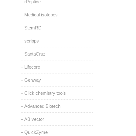
rPeptide
Medical isotopes
StemRD
scripps
SantaCruz
Lifecore
Genway
Click chemistry tools
Advanced Biotech
AB vector
QuickZyme