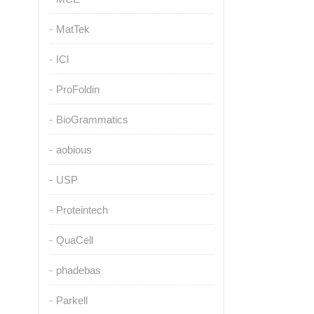
MatTek
ICl
ProFoldin
BioGrammatics
aobious
USP
Proteintech
QuaCell
phadebas
Parkell