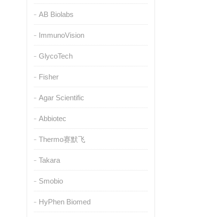
AB Biolabs
ImmunoVision
GlycoTech
Fisher
Agar Scientific
Abbiotec
Thermo赛默飞
Takara
Smobio
HyPhen Biomed