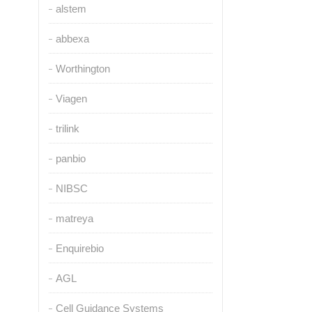
alstem
abbexa
Worthington
Viagen
trilink
panbio
NIBSC
matreya
Enquirebio
AGL
Cell Guidance Systems