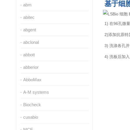
基于细胞
abm
abitec
1) 在96
abgent
2)添加抗原
abclonal
3) 洗涤各孔
abbott
4) 洗板后
abberior
AbboMax
A-M systems
Biocheck
cusabio
MCE