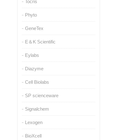
Tocris
Phyto
GeneTex
E＆K Scientific
Eylabs
Diazyme
Cell Biolabs
SP scienceware
Signalchem
Lexogen
BioXcell