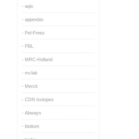
aqix
appexbio
Pel-Freez
PBL
MRC-Holland
mclab
Merck
CDN Isotopes
Abways
biotium