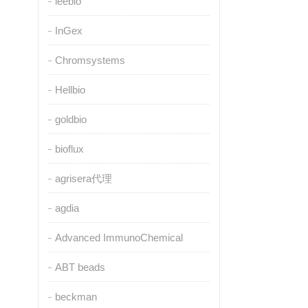
leebio
InGex
Chromsystems
Hellbio
goldbio
bioflux
agrisera代理
agdia
Advanced ImmunoChemical
ABT beads
beckman