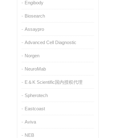
Engibody
Biosearch
Assaypro
Advanced Cell Diagnostic
Norgen
NeuroMab
E＆K Scientific国内授权代理
Spherotech
Eastcoast
Aviva
NEB