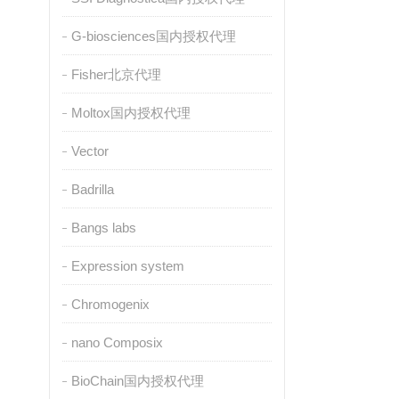
G-biosciences国内授权代理
Fisher北京代理
Moltox国内授权代理
Vector
Badrilla
Bangs labs
Expression system
Chromogenix
nano Composix
BioChain国内授权代理