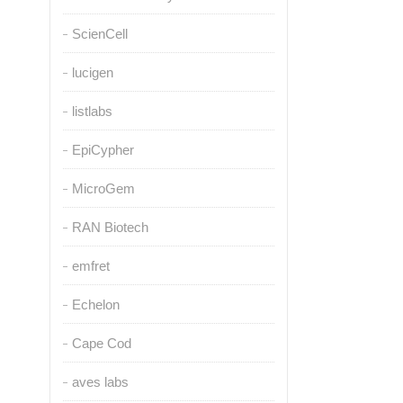
ScienCell
lucigen
listlabs
EpiCypher
MicroGem
RAN Biotech
emfret
Echelon
Cape Cod
aves labs