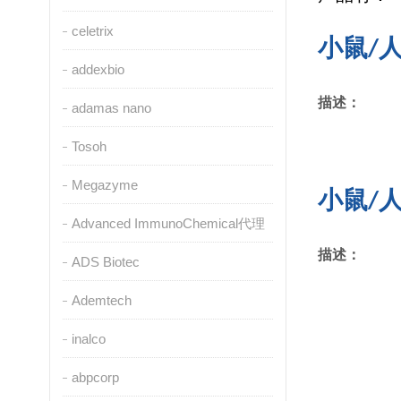
celetrix
小鼠/人/
addexbio
描述：
adamas nano
Tosoh
Megazyme
小鼠/人/
Advanced ImmunoChemical代理
描述：
ADS Biotec
Ademtech
inalco
abpcorp