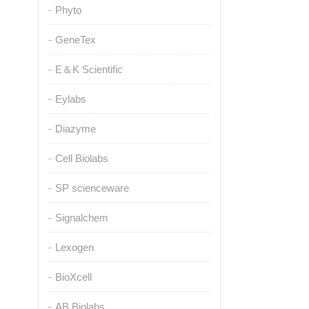
Phyto
GeneTex
E＆K Scientific
Eylabs
Diazyme
Cell Biolabs
SP scienceware
Signalchem
Lexogen
BioXcell
AB Biolabs