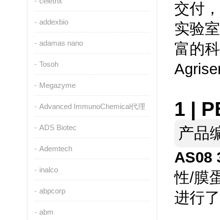
celetrix
交付，
addexbio
实验室
adamas nano
富的科
Tosoh
Agris
Megazyme
1 |
PE
Advanced ImmunoChemical代理
ADS Biotec
产品
Ademtech
AS08 
inalco
性/膜
abpcorp
进行了
abm