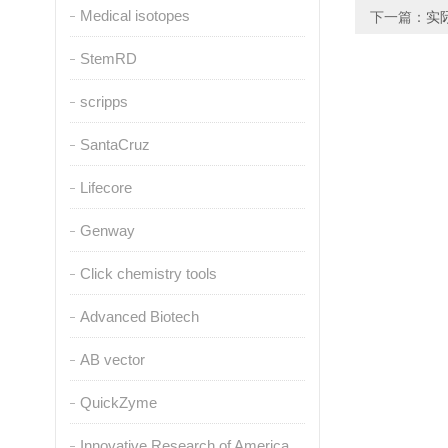
Medical isotopes
下一篇：
实
StemRD
scripps
SantaCruz
Lifecore
Genway
Click chemistry tools
Advanced Biotech
AB vector
QuickZyme
Innovative Research of America