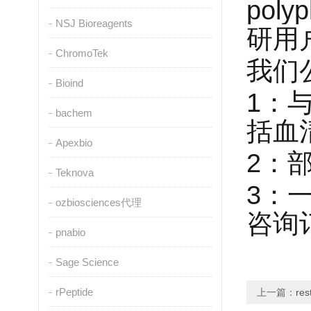
polyp
NSJ Bioreagents
研用
ChromoTek
我们
Bioind
1
：
bachem
括血
Apexbio
2
：
Teknova
3
：
ozbiosciences代理
咨询
pnabio
Sage Science
rPeptide
上一篇：
re