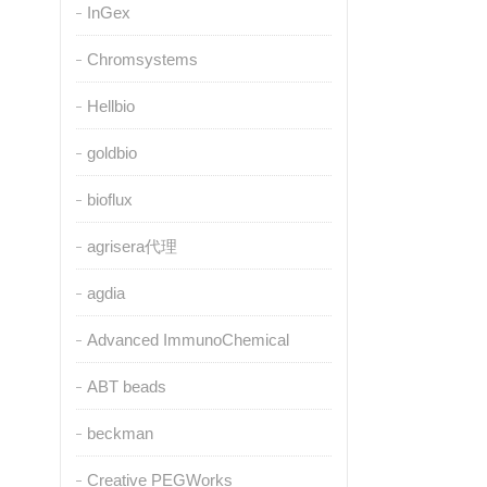
InGex
Chromsystems
Hellbio
goldbio
bioflux
agrisera代理
agdia
Advanced ImmunoChemical
ABT beads
beckman
Creative PEGWorks