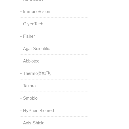
ImmunoVision
GlycoTech
Fisher
Agar Scientific
Abbiotec
Thermo赛默飞
Takara
Smobio
HyPhen Biomed
Axis-Shield