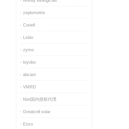
Affinity Biologicals
zeptometrix
Coriell
Lsbio
zymo
toyobo
abcam
VMRD
Nist国内授权代理
Greatcell solar
Enzo