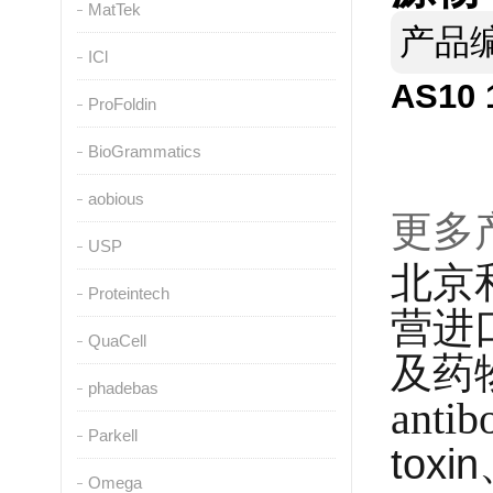
MatTek
产品
ICl
AS10 
ProFoldin
BioGrammatics
aobious
更多
USP
北京
Proteintech
营进
QuaCell
及药
phadebas
antib
Parkell
toxin
Omega