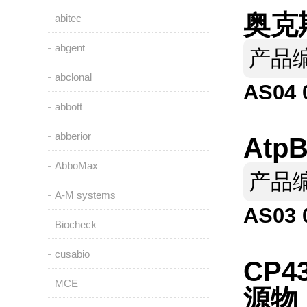
奥克斯
abitec
abgent
产品
abclonal
AS04 
abbott
abberior
AtpB
AbboMax
产品
A-M systems
AS03 
Biocheck
cusabio
CP43
MCE
源物