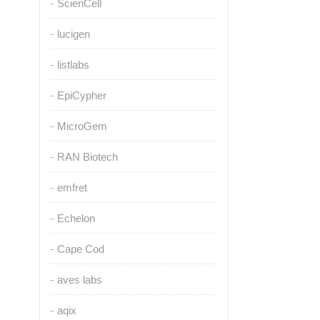
ScienCell
lucigen
listlabs
EpiCypher
MicroGem
RAN Biotech
emfret
Echelon
Cape Cod
aves labs
aqix