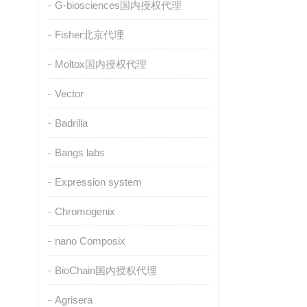
G-biosciences国内授权代理
Fisher北京代理
Moltox国内授权代理
Vector
Badrilla
Bangs labs
Expression system
Chromogenix
nano Composix
BioChain国内授权代理
Agrisera