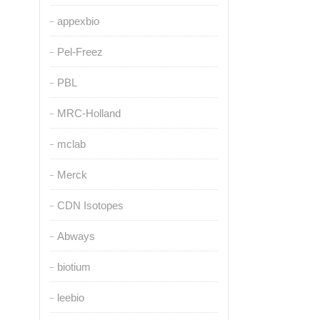
appexbio
Pel-Freez
PBL
MRC-Holland
mclab
Merck
CDN Isotopes
Abways
biotium
leebio