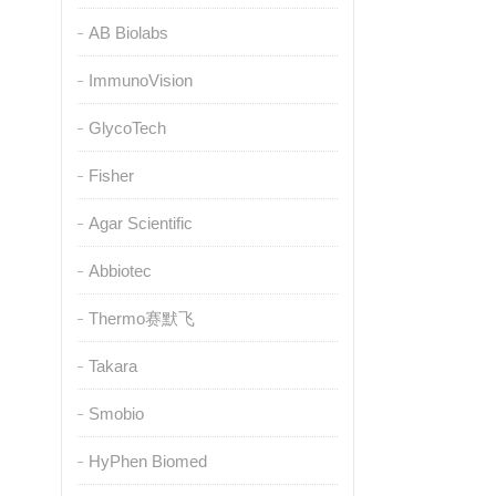
AB Biolabs
ImmunoVision
GlycoTech
Fisher
Agar Scientific
Abbiotec
Thermo赛默飞
Takara
Smobio
HyPhen Biomed