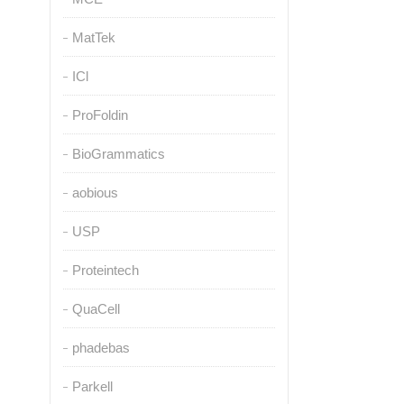
MatTek
ICl
ProFoldin
BioGrammatics
aobious
USP
Proteintech
QuaCell
phadebas
Parkell