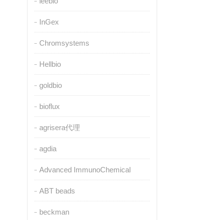
leebio
InGex
Chromsystems
Hellbio
goldbio
bioflux
agrisera代理
agdia
Advanced ImmunoChemical
ABT beads
beckman