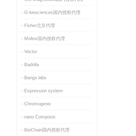
G-biosciences国内授权代理
Fisher北京代理
Moltox国内授权代理
Vector
Badrilla
Bangs labs
Expression system
Chromogenix
nano Composix
BioChain国内授权代理