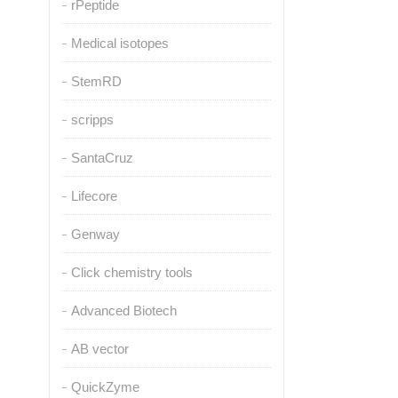
rPeptide
Medical isotopes
StemRD
scripps
SantaCruz
Lifecore
Genway
Click chemistry tools
Advanced Biotech
AB vector
QuickZyme