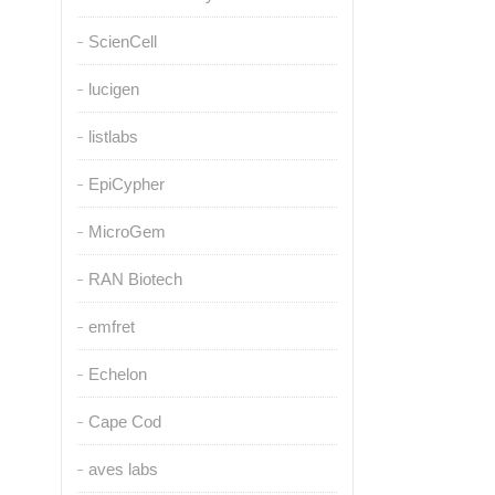
ScienCell
lucigen
listlabs
EpiCypher
MicroGem
RAN Biotech
emfret
Echelon
Cape Cod
aves labs