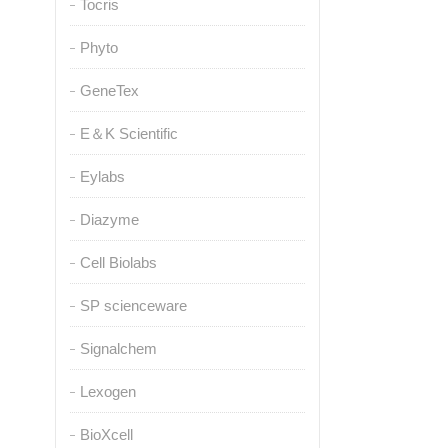
Tocris
Phyto
GeneTex
E＆K Scientific
Eylabs
Diazyme
Cell Biolabs
SP scienceware
Signalchem
Lexogen
BioXcell