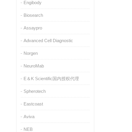
Engibody
Biosearch
Assaypro
Advanced Cell Diagnostic
Norgen
NeuroMab
E＆K Scientific国内授权代理
Spherotech
Eastcoast
Aviva
NEB