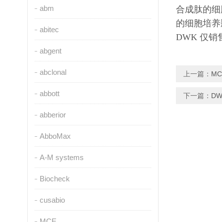
abm
合成肽的细
的细胞培养
abitec
DWK 仅
abgent
abclonal
上一篇：
MC
abbott
下一篇：
DWK
abberior
AbboMax
A-M systems
Biocheck
cusabio
MCE