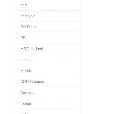
aqix
appexbio
Pel-Freez
PBL
MRC-Holland
mclab
Merck
CDN Isotopes
Abways
biotium