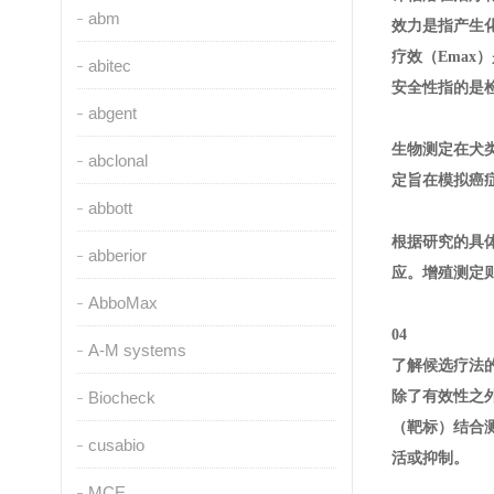
abm
效力是指产生化
疗效（Ema
abitec
安全性指的是
abgent
生物测定在犬
abclonal
定旨在模拟癌
abbott
根据研究的具
abberior
应。增殖测定
AbboMax
04
A-M systems
了解候选疗法
Biocheck
除了有效性之
（靶标）结合
cusabio
活或抑制。
MCE