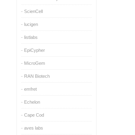
ScienCell
lucigen
listlabs
EpiCypher
MicroGem
RAN Biotech
emfret
Echelon
Cape Cod
aves labs