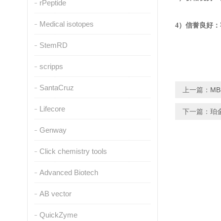
rPeptide
Medical isotopes
4）信誉良好
StemRD
scripps
SantaCruz
上一篇：
MB
Lifecore
下一篇：
珀
Genway
Click chemistry tools
Advanced Biotech
AB vector
QuickZyme