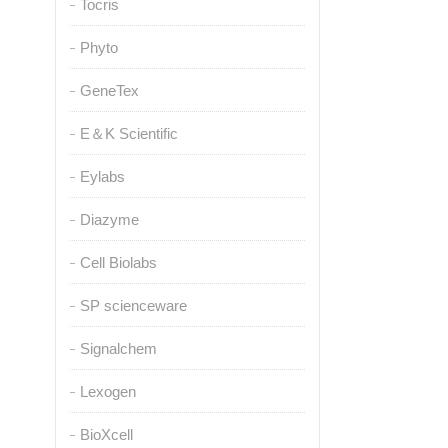
Tocris
Phyto
GeneTex
E＆K Scientific
Eylabs
Diazyme
Cell Biolabs
SP scienceware
Signalchem
Lexogen
BioXcell