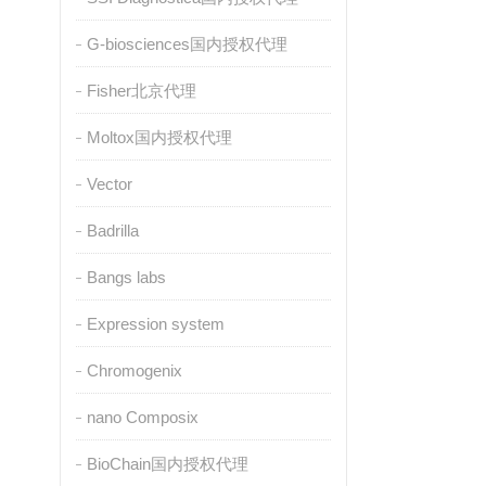
G-biosciences国内授权代理
Fisher北京代理
Moltox国内授权代理
Vector
Badrilla
Bangs labs
Expression system
Chromogenix
nano Composix
BioChain国内授权代理