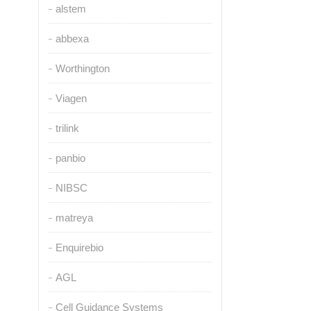
alstem
abbexa
Worthington
Viagen
trilink
panbio
NIBSC
matreya
Enquirebio
AGL
Cell Guidance Systems