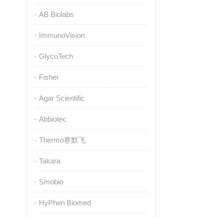
AB Biolabs
ImmunoVision
GlycoTech
Fisher
Agar Scientific
Abbiotec
Thermo赛默飞
Takara
Smobio
HyPhen Biomed