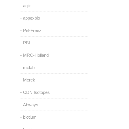
aqix
appexbio
Pel-Freez
PBL
MRC-Holland
mclab
Merck
CDN Isotopes
Abways
biotium