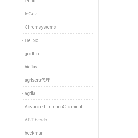
leebio
InGex
Chromsystems
Hellbio
goldbio
bioflux
agrisera代理
agdia
Advanced ImmunoChemical
ABT beads
beckman