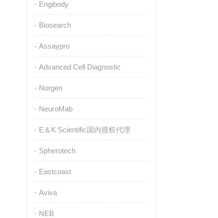
Engibody
Biosearch
Assaypro
Advanced Cell Diagnostic
Norgen
NeuroMab
E＆K Scientific国内授权代理
Spherotech
Eastcoast
Aviva
NEB