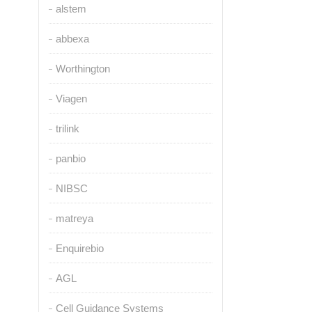
alstem
abbexa
Worthington
Viagen
trilink
panbio
NIBSC
matreya
Enquirebio
AGL
Cell Guidance Systems