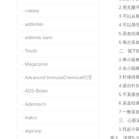
2.用无菌手术
celetrix
3.可以从尾
addexbio
4.可以用毛
5.采血结束
adamas nano
6.每次采血量
Tosoh
二、颌下静
1.将小鼠侧
Megazyme
2.在小鼠嘴
3.针保持垂
Advanced ImmunoChemical代理
4.拔出针头
ADS Biotec
5.可直接使
6.采血结束
Ademtech
7.一般采血量为
inalco
三、心脏
1.托起小鼠
abpcorp
插入，深度5-1