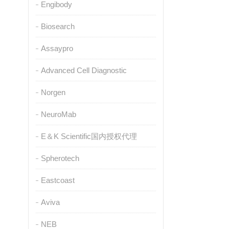
Engibody
Biosearch
Assaypro
Advanced Cell Diagnostic
Norgen
NeuroMab
E＆K Scientific国内授权代理
Spherotech
Eastcoast
Aviva
NEB