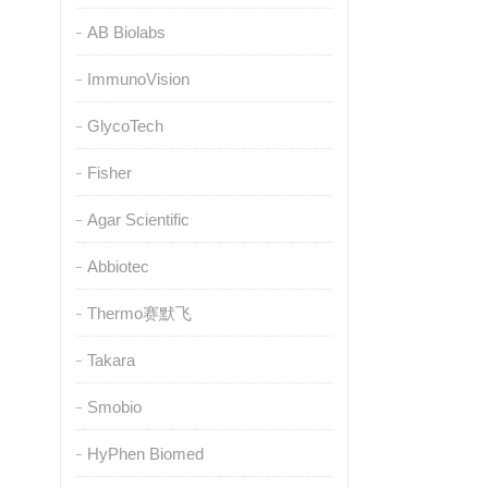
AB Biolabs
ImmunoVision
GlycoTech
Fisher
Agar Scientific
Abbiotec
Thermo赛默飞
Takara
Smobio
HyPhen Biomed