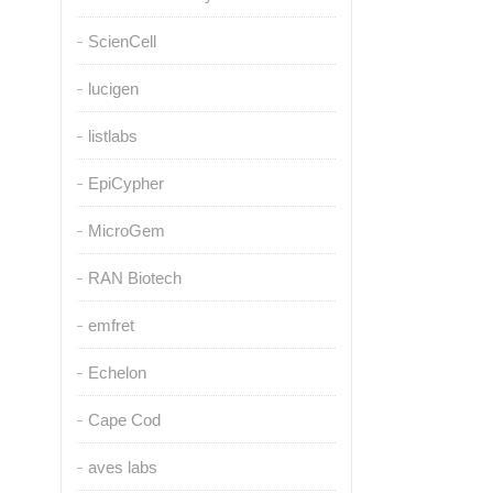
ScienCell
lucigen
listlabs
EpiCypher
MicroGem
RAN Biotech
emfret
Echelon
Cape Cod
aves labs