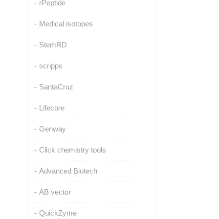
rPeptide
Medical isotopes
StemRD
scripps
SantaCruz
Lifecore
Genway
Click chemistry tools
Advanced Biotech
AB vector
QuickZyme