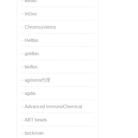
leebio
InGex
Chromsystems
Hellbio
goldbio
bioflux
agrisera代理
agdia
Advanced ImmunoChemical
ABT beads
beckman