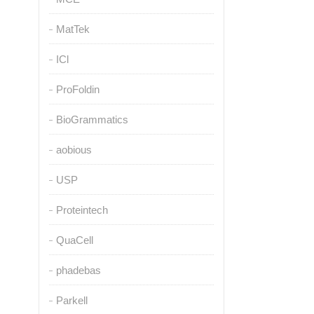
MatTek
ICl
ProFoldin
BioGrammatics
aobious
USP
Proteintech
QuaCell
phadebas
Parkell