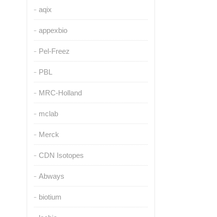
aqix
appexbio
Pel-Freez
PBL
MRC-Holland
mclab
Merck
CDN Isotopes
Abways
biotium