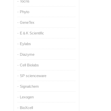
Tocris
Phyto
GeneTex
E＆K Scientific
Eylabs
Diazyme
Cell Biolabs
SP scienceware
Signalchem
Lexogen
BioXcell