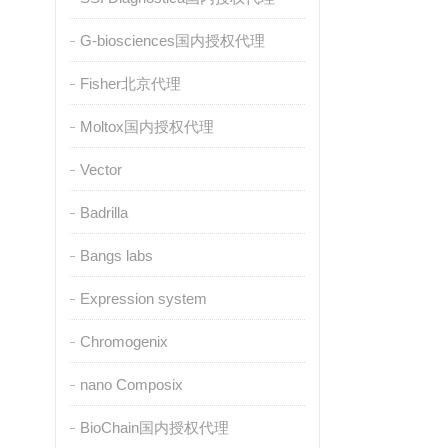
G-biosciences国内授权代理
Fisher北京代理
Moltox国内授权代理
Vector
Badrilla
Bangs labs
Expression system
Chromogenix
nano Composix
BioChain国内授权代理