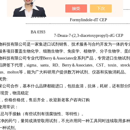
PYA 11090
Pyrrolo-dC
BA 0301
Formylindole-dT CEP
BA 0393
7-Deaza-7-(2,3-diacetoxypropyl)-dG CEP
物科技有限公司是一家集进口试剂销售、技术服务与合约开发为一体的专
服务项目覆盖生物化学、细胞生物学、免疫学、植物学、分子生物学、蛋
科技有限公司专业代理Berry＆Associates全系列产品，专营进口
代理，sigma、santa、RD、Berry＆Associates、CST、toxin、streck、Berry
、Novus、moltox等，能为广大科研用户提供数万种试剂、仪器和实验消耗品。
优势:
0多家公司合作，基本什么品牌都能进口，包括血清，抗体，耗材，还有部分
品现货，物流稳定
源，价格价格优，售后齐全，欢迎新老客户咨询订购
使用常识：
切忌与手接触（有些试剂有强腐蚀性、等特性）。
洁净的药勺，量筒或滴管取用试剂，不允许用同一种工具同时连续取用多
一种试剂。