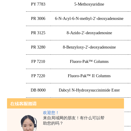
PY 7783
5-Methoxyuridine
PR 3006
6-N-Acyl-6-N-methyl-2'-deoxyadenosine
PR 3125
8-Azido-2'-deoxyadenosine
PR 3280
8-Benzyloxy-2'-deoxyadenosine
FP 7210
Fluoro-Pak™ Columns
FP 7220
Fluoro-Pak™ II Columns
DB 8000
Dabcyl N-Hydroxysuccinimide Ester
DB 8010
Dabcyl-TEG azide
欢迎您！
来自局域网的朋友！有什么可以帮
2'-O-Methyl-pyrrolo C CEP
BA 0356
助您的吗？