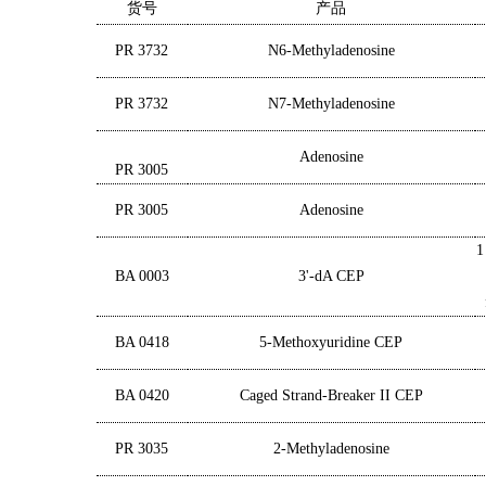
货号
产品
PR 3732
N6-Methyladenosine
PR 3732
N7-Methyladenosine
Adenosine
PR 3005
PR 3005
Adenosine
1
BA 0003
3'-dA CEP
BA 0418
5-Methoxyuridine CEP
BA 0420
Caged Strand-Breaker II CEP
PR 3035
2-Methyladenosine