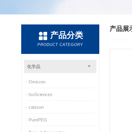
产品展
产品分类
PRODUCT CATEGORY
化学品
Omicron
IsoSciences
caisson
PurePEG