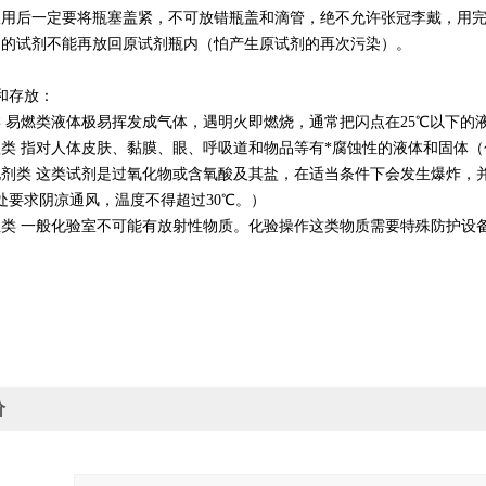
取用后一定要将瓶塞盖紧，不可放错瓶盖和滴管，绝不允许张冠李戴，用
出的试剂不能再放回原试剂瓶内（怕产生原试剂的再次污染）。
和存放：
类 易燃类液体极易挥发成气体，遇明火即燃烧，通常把闪点在25℃以下的
蚀类 指对人体皮肤、黏膜、眼、呼吸道和物品等有*腐蚀性的液体和固体
化剂类 这类试剂是过氧化物或含氧酸及其盐，在适当条件下会发生爆炸，
处要求阴凉通风，温度不得超过30℃。）
性类 一般化验室不可能有放射性物质。化验操作这类物质需要特殊防护设
价