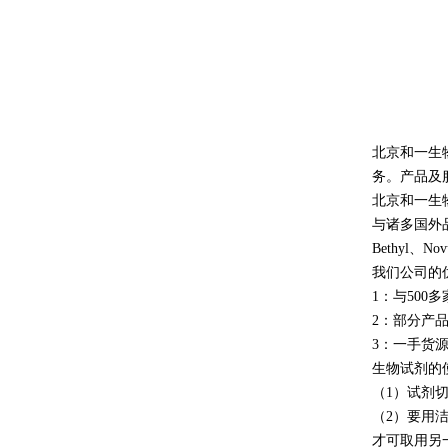
北京和一生
务。产品及
北京和一生物
与诸多国外品牌签下
Bethyl
我们公司的
1：与50
2：部分产
3：一手货
生物试剂的
（1）试剂
（2）要用
才可取用另