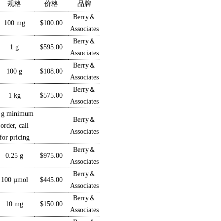
规格
价格
品牌
Berry＆
100 mg
$100.00
Associates
Berry＆
1 g
$595.00
Associates
Berry＆
100 g
$108.00
Associates
Berry＆
1 kg
$575.00
Associates
 g minimum
Berry＆
order, call
Associates
for pricing
Berry＆
0.25 g
$975.00
Associates
Berry＆
100 µmol
$445.00
Associates
Berry＆
10 mg
$150.00
Associates