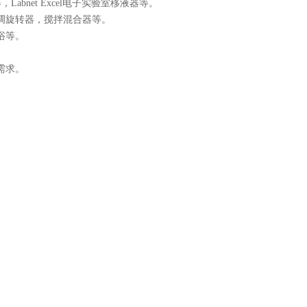
，Labnet Excel电子实验室移液器等。
调旋转器，搅拌混合器等。
浴等。
需求。