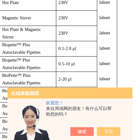
labnet
Hot Plate
230V
labnet
Magnetic Stirrer
230V
Hot Plate & Magnetic
labnet
230V
Stirrer
Biopette™ Plus
labnet
0.1-2.0 μl
Autoclavable Pipettes
Biopette™ Plus
labnet
0.5-10 μl
Autoclavable Pipettes
BioPette™ Plus
labnet
2-20 μl
Autoclavable Pipettes
BioPette™ Plus
labnet
10-100 μl
Autoclavable Pipettes
欢迎您！
BioPette™ Plus
来自局域网的朋友！有什么可以帮
labnet
20-200 μl
Autoclavable Pipettes
助您的吗？
BioPette™ Plus
labnet
100-1000 μl
Autoclavable Pipettes
BioPette™ Plus