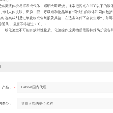
 易燃类液体极易挥发成气体，遇明火即燃烧，通常把闪点在25℃以下的液
类 指对人体皮肤、黏膜、眼、呼吸道和物品等有*腐蚀性的液体和固体包
剂类 这类试剂是过氧化物或含氧酸及其盐，在适当条件下会发生爆*，并
凉通风，温度不得超过30℃。）
类 一般化验室不可能有放射性物质。化验操作这类物质需要特殊防护设备
价
产品：
的单位：