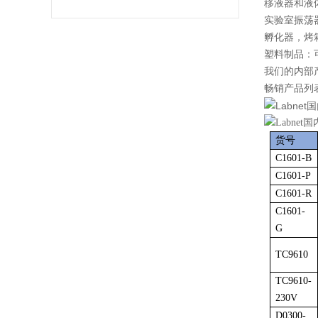
移液器和液体处
实验室振荡
孵化器，烤
塑料制品：
我们的内部
畅销产品列
货号
C1601-B
C1601-P
C1601-R
C1601-
G
TC9610
TC9610-
230V
D0300-