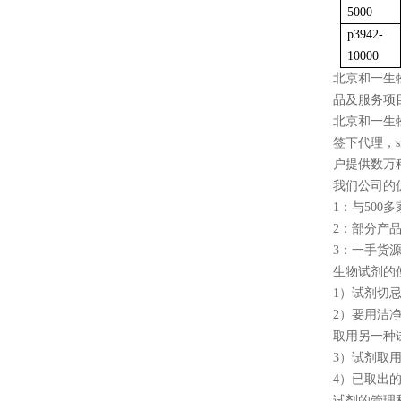
5000
p3942-
10000
北京和一生
品及服务项
北京和一生
签下代理，sigm
户提供数万
我们公司的
1：与50
2：部分产
3：一手货
生物试剂的
1）试剂切
2）要用洁
取用另一种
3）试剂取
4）已取出
试剂的管理