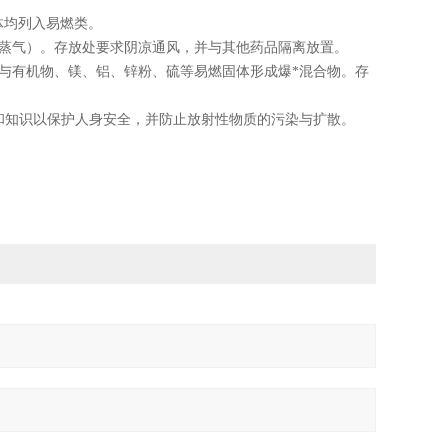
体均列入易燃类。
括蒸气）。存放处要求阴凉通风，并与其他药品隔离放置。
可与有机物、镁、铝、锌粉、硫等易燃固体形成爆*混合物。存
和知识以保护人身安全，并防止放射性物质的污染与扩散。