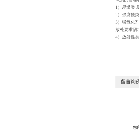
1）易燃类
2）强腐蚀
3）强氧化
放处要求阴
4）放射性
留言询
您