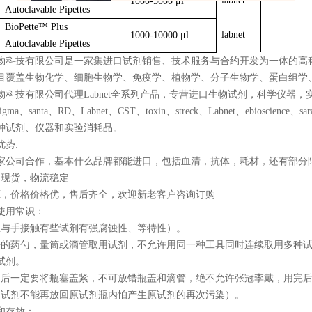
labnet
1000-5000 μl
Autoclavable Pipettes
BioPette™ Plus
labnet
1000-10000 μl
Autoclavable Pipettes
物科技有限公司是一家集进口试剂销售、技术服务与合约开发为一体的高
目覆盖生物化学、细胞生物学、免疫学、植物学、分子生物学、蛋白组学
物科技有限公司代理Labnet全系列产品，专营进口生物试剂，科学仪器
a、santa、RD、Labnet、CST、toxin、streck、Labnet、ebioscience、
种试剂、仪器和实验消耗品。
优势:
0多家公司合作，基本什么品牌都能进口，包括血清，抗体，耗材，还有部分
品现货，物流稳定
源，价格价格优，售后齐全，欢迎新老客户咨询订购
使用常识：
忌与手接触有些试剂有强腐蚀性、等特性）。
净的药勺，量筒或滴管取用试剂，不允许用同一种工具同时连续取用多种
试剂。
用后一定要将瓶塞盖紧，不可放错瓶盖和滴管，绝不允许张冠李戴，用完
的试剂不能再放回原试剂瓶内怕产生原试剂的再次污染）。
和存放：