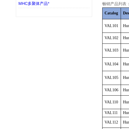
MHC多聚体产品*
畅销产品列表
Catalog
Des
VAL101
Hum
VAL102
Hum
VAL103
Hum
VAL104
Hum
VAL105
Hum
VAL106
Hum
VAL110
Hum
VAL111
Hum
VAL112
Hum