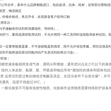
多家公司合作，基本什么品牌都能进口，包括血清，抗体，耗材，还有部分限制进
现货，物流稳定
源，价格价格优，售后齐全，欢迎新老客户咨询订购
使用常识：
忌与手接触有些试剂有强腐蚀性、等特性）。
净的药勺，量筒或滴管取用试剂，不允许用同一种工具同时连续取用多种试剂。
用后一定要将瓶塞盖紧，不可放错瓶盖和滴管，绝不允许张冠李戴，用完后请及
的试剂不能再放回原试剂瓶内怕产生原试剂的再次污染）。
和存放：
易燃类液体极易挥发成气体，遇明火即燃烧，通常把闪点在
25
℃以下的液
 指对人体皮肤、黏膜、眼、呼吸道和物品等有*腐蚀性的液体和固体包
类 这类试剂是过氧化物或含氧酸及其盐，在适当条件下会发生爆
*
，并可
凉通风，温度不得超过
30
℃。）
类 一般化验室不可能有放射性物质。化验操作这类物质需要特殊防护设备