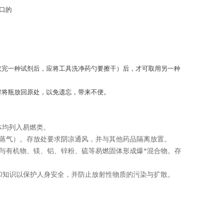
口的
取完一种试剂后，应将工具洗净药勺要擦干）后，才可取用另一种
时将瓶放回原处，以免遗忘，带来不便。
体均列入易燃类。
括蒸气）。存放处要求阴凉通风，并与其他药品隔离放置。
与有机物、镁、铝、锌粉、硫等易燃固体形成爆
*
混合物。存
和知识以保护人身安全，并防止放射性物质的污染与扩散。