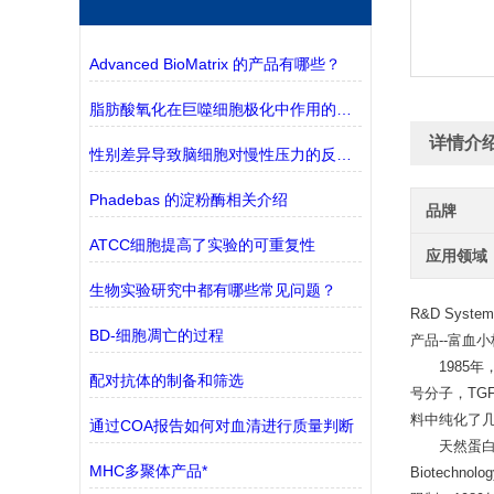
Advanced BioMatrix 的产品有哪些？
脂肪酸氧化在巨噬细胞极化中作用的探究
详情介
性别差异导致脑细胞对慢性压力的反应不同
Phadebas 的淀粉酶相关介绍
品牌
ATCC细胞提高了实验的可重复性
应用领域
生物实验研究中都有哪些常见问题？
R&D Sys
BD-细胞凋亡的过程
产品--富血
1985年，
配对抗体的制备和筛选
号分子，TG
料中纯化了
通过COA报告如何对血清进行质量判断
天然蛋白类产品
MHC多聚体产品*
Biotec