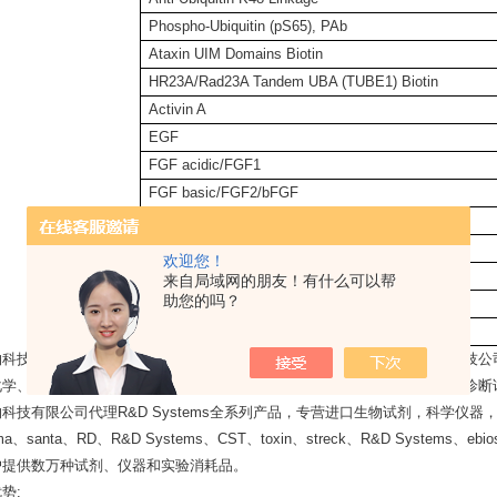
Phospho-Ubiquitin (pS65), PAb
Ataxin UIM Domains Biotin
HR23A/Rad23A Tandem UBA (TUBE1) Biotin
Activin A
EGF
FGF acidic/FGF1
FGF basic/FGF2/bFGF
GM-CSF
IFN-gamma
欢迎您！
IGF-I/IGF-1
来自局域网的朋友！有什么可以帮
助您的吗？
IL-1 beta/IL-1F2
IL-2 *
物科技有限公司是一家集进口试剂销售、技术服务与合约开发为一体的高科技公
化学、细胞生物学、免疫学、植物学、分子生物学、蛋白组学、生物制药与诊断
科技有限公司代理R&D Systems全系列产品，专营进口生物试剂，科学仪
、santa、RD、R&D Systems、CST、toxin、streck、R&D Systems、ebiosc
户提供数万种试剂、仪器和实验消耗品。
势: