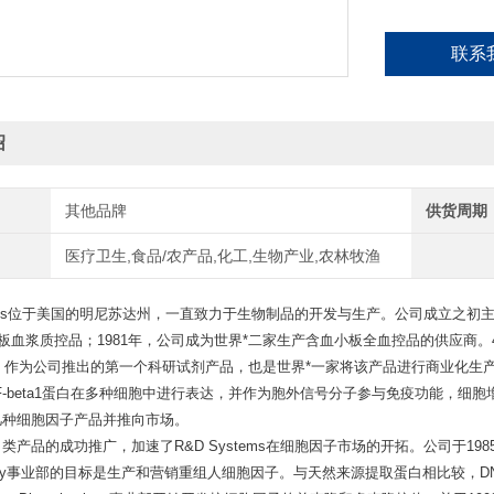
联系
绍
其他品牌
供货周期
医疗卫生,食品/农产品,化工,生物产业,农林牧渔
tems位于美国的明尼苏达州，一直致力于生
物制品的开发与生产。公司成立之初主
小板血浆质控品；1981年，公司成为世界*二家生产含血小板全血控品的供应商。40
作为公司推出的第一个科研试剂产品，也是世界*一家将该产品进行商业化生产的产品，
F-beta1蛋白在多种细胞中进行表达，
并作为胞外信号分子参与免疫功能，细胞
几种细胞因子产品并推向市场。
的成功推广，加速了R&D Systems在细胞因子市场的开拓。公司于1985年形成Gro
hnology事业部的目标是生产和营销重组人细胞因子。与天然来源提取蛋白相比较