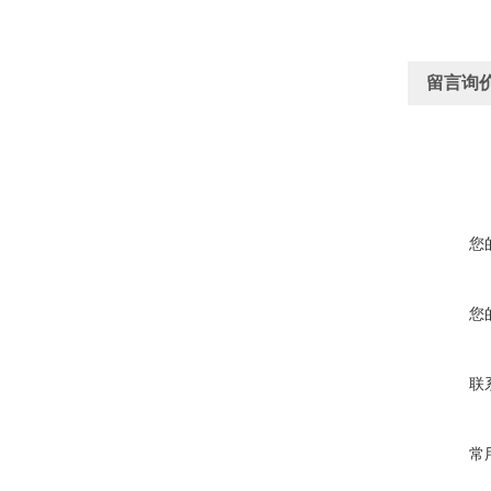
留言询
您
您
联
常