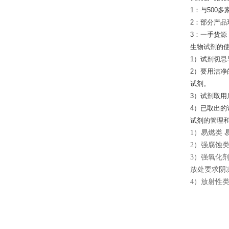
1：与500
2：部分产品
3：一手货
生物试剂的
1）试剂切
2）要用洁
试剂。
3）试剂取
4）已取出
试剂的管理
1
）易燃类 
2
）强腐蚀类
3
）强氧化剂
放处要求阴
4
）放射性