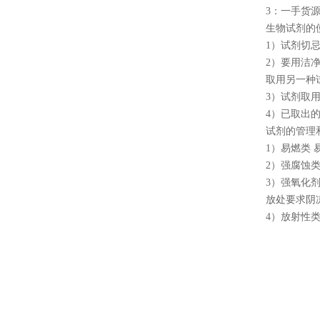
3
：一手货
生物试剂的
1
）试剂切
2
）要用洁
取用另一种
3
）试剂取
4
）已取出
试剂的管理
1
）易燃类 
2
）强腐蚀类
3
）强氧化剂
放处要求阴
4
）放射性