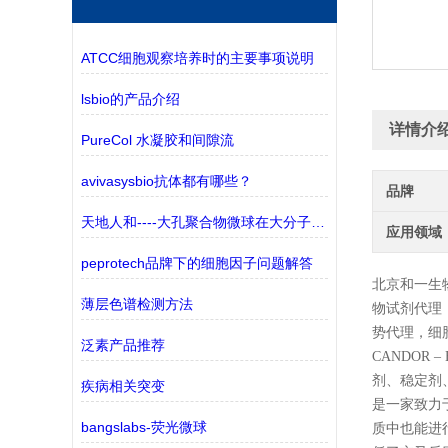
ATCC细胞观察培养时的主要事项说明
lsbio的产品介绍
详情介
PureCol 水凝胶和间隙流
avivasysbio抗体都有哪些？
品牌
天地人和----大孔聚合物微球在大分子纯化中的应用
应用领域
peprotech品牌下的细胞因子问题解答
北京和一生
薄层色谱检测方法
物试剂代理
势代理，细
泛素产品推荐
CANDOR
剂、稳定剂
疾病相关突变
是一家致力
bangslabs-荧光微球
质中也能进行