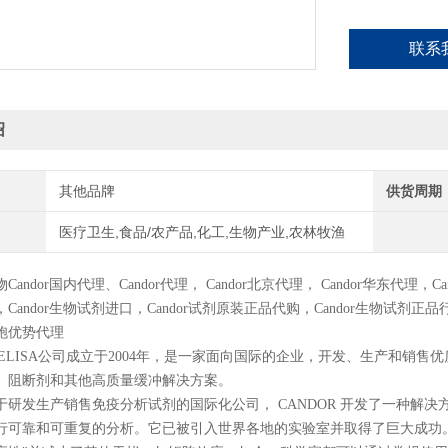
联系
绍
其他品牌
供货周期
医疗卫生,食品/农产品,化工,生物产业,农林牧渔
物
Candor
国内代理、
Candor
代理，
Candor
北京代理，
Candor
华东代理，
Ca
，
Candor
生物试剂进口，
Candor
试剂原装正品代购，
Candor
生物试剂正品
胞优势代理
 – ELISA公司成立于2004年，是一家面向国际的企业，开发、生产和销
、阻断剂和其他高质量缓冲解决方案。
于研发生产销售免疫分析试剂的国际化公司， CANDOR 开发了一种解
可靠和可重复的分析。它已被引入世界各地的实验室并取得了巨大成功。 CANDO