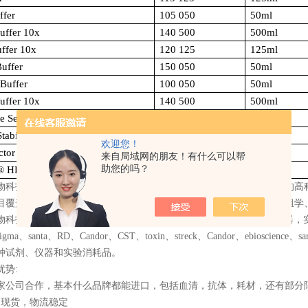
ffer
105 050
50ml
uffer 10x
140 500
500ml
ffer 10x
120 125
125ml
Buffer
150 050
50ml
Buffer
100 050
50ml
uffer 10x
140 500
500ml
te Sealer®
160 050
50ml
tabilizer
130 050
50ml
欢迎您！
ctor
222 050
50ml
来自局域网的朋友！有什么可以帮
助您的吗？
® HRP-Stab
270 050
50ml
物科技有限公司是一家集进口试剂销售、技术服务与合约开发为一体的高
目覆盖生物化学、细胞生物学、免疫学、植物学、分子生物学、蛋白组学
物科技有限公司代理
Candor
全系列产品，专营进口生物试剂，科学仪器，
sigma
、
santa
、
RD
、
Candor
、
CST
、
toxin
、
streck
、
Candor
、
ebioscience
、
sa
种试剂、仪器和实验消耗品。
优势
:
家公司合作，基本什么品牌都能进口，包括血清，抗体，耗材，还有部分
品现货，物流稳定