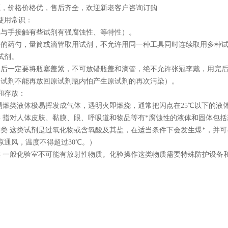
源，价格价格优，售后齐全，欢迎新老客户咨询订购
使用常识：
忌与手接触有些试剂有强腐蚀性、等特性）。
净的药勺，量筒或滴管取用试剂，不允许用同一种工具同时连续取用多种
试剂。
用后一定要将瓶塞盖紧，不可放错瓶盖和滴管，绝不允许张冠李戴，用完
的试剂不能再放回原试剂瓶内怕产生原试剂的再次污染）。
和存放：
易燃类液体极易挥发成气体，遇明火即燃烧，通常把闪点在
25
℃以下的液
 指对人体皮肤、黏膜、眼、呼吸道和物品等有*腐蚀性的液体和固体包
类 这类试剂是过氧化物或含氧酸及其盐，在适当条件下会发生爆
*
，并可
凉通风，温度不得超过
30
℃。）
类 一般化验室不可能有放射性物质。化验操作这类物质需要特殊防护设备