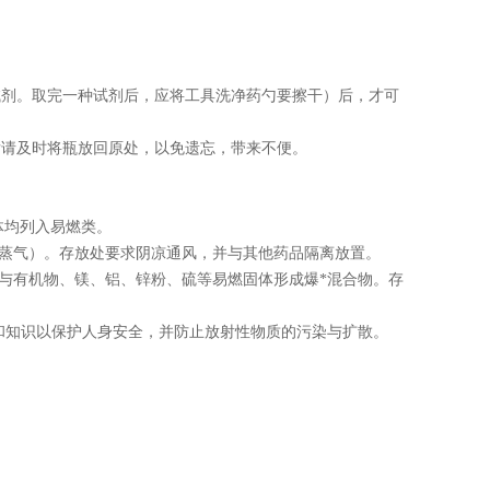
试剂。取完一种试剂后，应将工具洗净药勺要擦干）后，才可
后请及时将瓶放回原处，以免遗忘，带来不便。
体均列入易燃类。
括蒸气）。存放处要求阴凉通风，并与其他药品隔离放置。
与有机物、镁、铝、锌粉、硫等易燃固体形成爆
*
混合物。存
和知识以保护人身安全，并防止放射性物质的污染与扩散。