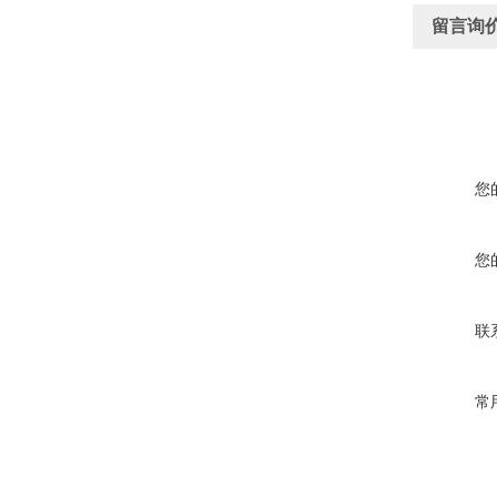
留言询
您
您
联
常