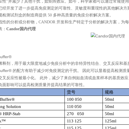
性"并减少了其他干扰，如矩阵效应。如今，科学家都可以通过常规使用 LowCr
已经开发了进一步提高免疫测定的可靠性、灵敏度和重现性的其他解决方案
规检测试剂盒的制造商提供 50 多种高质量的免疫分析解决方案。
战性的分析或分析物，CANDOR 开发和生产特定于分析的解决方案，为
表：
Candor国内代理
uffer®
稀释剂，用于最大限度地减少免疫分析中的非特异性结合、交叉反应和基
uffer®
的配方有助于减少对免疫测定的干扰。
因此可以显着提高检测质
交叉反应性被最小化。
此外，减少了来自例如血清或血浆样本的基质效应
负面影响可以提高检测质量并提高结果的可靠性。
货号
规格
Buffer®
100 050
50ml
ng Solution
110 050
50ml
® HRP-Stab
270 050
50ml
k
™
113 125
125ml
k
115 125
125ml