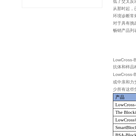
低了交叉反应
从那时起，
环境诊断常
对于具有挑
畅销产品列
LowCross-B
抗体和样品
LowCross-B
或中亲和力
少所有这些
产品
LowCross-
The Blocki
LowCross
SmartBloc
BSA-Bloc