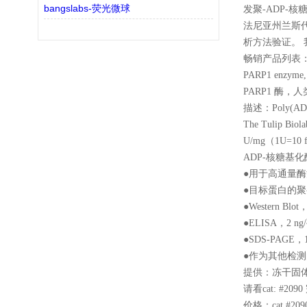
bangslabs-荧光微球
发聚-ADP-
法尼亚州兰斯代
析方法验证。
畅销产品列表
PARP1 enzym
PARP1 酶
描述：Poly(A
The Tulip 
U/mg（1U=
ADP-核糖基化酶
●用于高通量酶
●目标蛋白的聚-
●Western Bl
●ELISA，2 ng
●SDS-PAGE，
●作为其他检
提供：冻干固体，
请看cat: #2
价格：cat #209