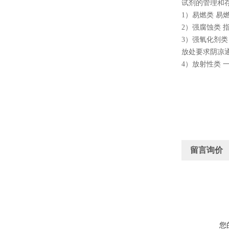
试剂的管理和
1
）易燃类 易
2
）强腐蚀类 
3
）强氧化剂类
放处要求阴凉
4
）放射性类 
留言询价
您