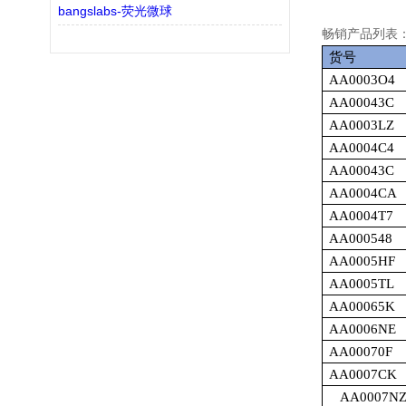
bangslabs-荧光微球
畅销产品列表
货号
AA0003O4
AA00043C
AA0003LZ
AA0004C4
AA00043C
AA0004CA
AA0004T7
AA000548
AA0005HF
AA0005TL
AA00065K
AA0006NE
AA00070F
AA0007CK
AA0007N