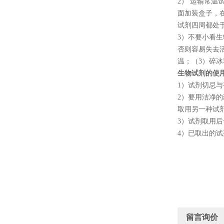
2
） 运输常温
面加装盒子，
试剂四周都处
3
）不要小看生
否则容易失去
温；（
3
）碎冰
生物试剂的使
1
）试剂切忌与
2
）要用洁净的
取用另一种试
3
）试剂取用后
4
）已取出的试
留言询价