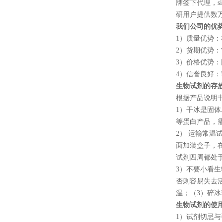
牌签下代理，
s
研用户提供数
我们公司的优
1
）质量优势：
2
）货期优势：
3
）价格优势：
4
）信誉良好：
生物试剂的存
根据产品说明
1
）干冰是固体
等蛋白产品，
2
） 运输常温
面加装盒子，
试剂四周都处
3
）不要小看生
否则容易失去
温；（
3
）碎冰
生物试剂的使
1
）试剂切忌与