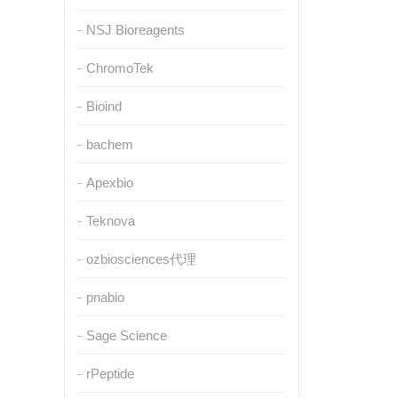
NSJ Bioreagents
ChromoTek
Bioind
bachem
Apexbio
Teknova
ozbiosciences代理
pnabio
Sage Science
rPeptide