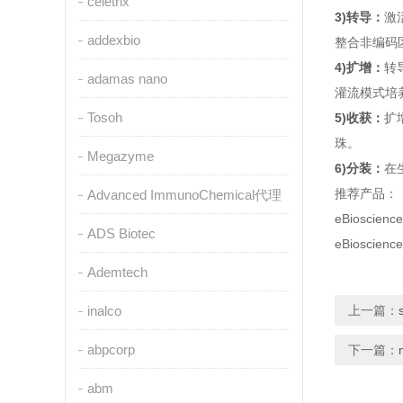
celetrix
3)转导：
激
addexbio
整合非编码
4)扩增：
转
adamas nano
灌流模式培
Tosoh
5)收获：
扩
珠。
Megazyme
6)分装：
在
推荐产品：
Advanced ImmunoChemical代理
eBioscie
ADS Biotec
eBioscie
Ademtech
inalco
上一篇：
abpcorp
下一篇：
abm