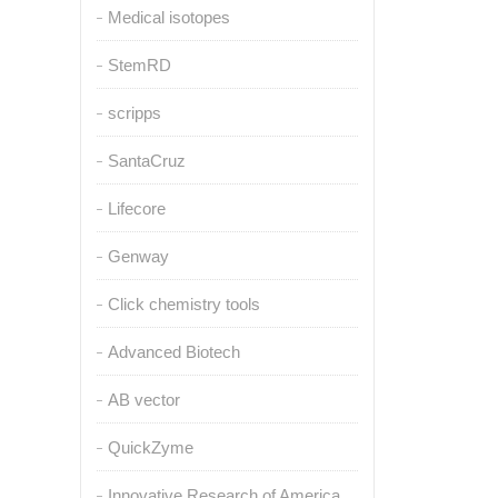
Medical isotopes
StemRD
scripps
SantaCruz
Lifecore
Genway
Click chemistry tools
Advanced Biotech
AB vector
QuickZyme
Innovative Research of America