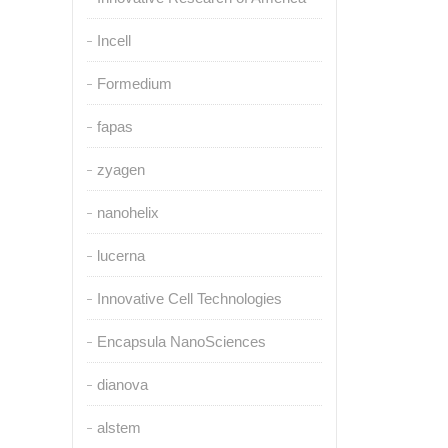
Incell
Formedium
fapas
zyagen
nanohelix
lucerna
Innovative Cell Technologies
Encapsula NanoSciences
dianova
alstem