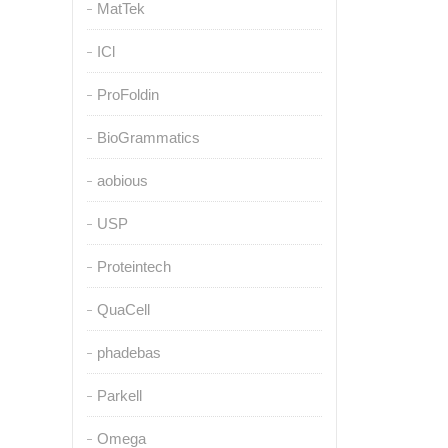
MatTek
ICl
ProFoldin
BioGrammatics
aobious
USP
Proteintech
QuaCell
phadebas
Parkell
Omega