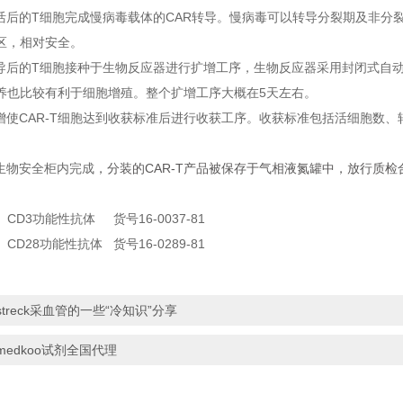
活后的T细胞完成慢病毒载体的CAR转导。慢病毒可以转导分裂期及非分
区，相对安全。
导后的T细胞接种于生物反应器进行扩增工序，生物反应器采用封闭式自
养也比较有利于细胞增殖。整个扩增工序大概在5天左右。
增使CAR-T细胞达到收获标准后进行收获工序。收获标准包括活细胞数
生物安全柜内完成
，分装的CAR-T产品被保存于气相液氮罐中，放行质
nce CD3功能性抗体 货号16-0037-81
nce CD28功能性抗体 货号16-0289-81
streck采血管的一些“冷知识”分享
medkoo试剂全国代理