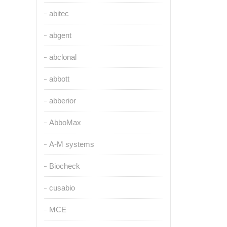
abitec
abgent
abclonal
abbott
abberior
AbboMax
A-M systems
Biocheck
cusabio
MCE